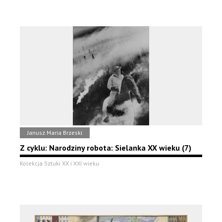
Janusz Maria Brzeski
Z cyklu: Narodziny robota: Sielanka XX wieku (7)
Kolekcja Sztuki XX i XXI wieku