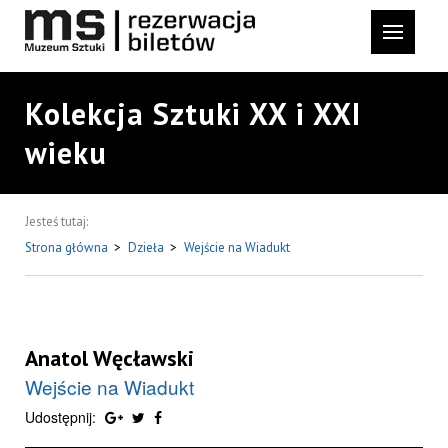
Kolekcja Sztuki XX i XXI
wieku
Jesteś tutaj:
Strona główna
>
Dzieła
>
Wejście na Wiadukt
Anatol Węcławski
Wejście na Wiadukt
Udostępnij: