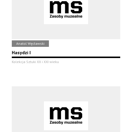
Anatol Węcławski
Hasydzi I
Kolekcja Sztuki XX i XXI wieku