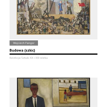
Wojciech Fangor
Budowa (szkic)
Kolekcja Sztuki XX i XXI wieku