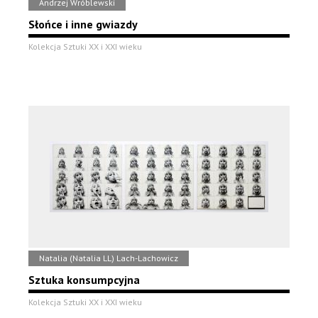
Andrzej Wróblewski
Słońce i inne gwiazdy
Kolekcja Sztuki XX i XXI wieku
Natalia (Natalia LL) Lach-Lachowicz
Sztuka konsumpcyjna
Kolekcja Sztuki XX i XXI wieku