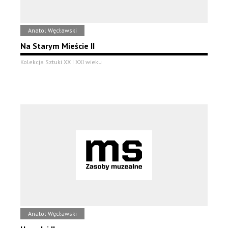
Anatol Węcławski
Na Starym Mieście II
Kolekcja Sztuki XX i XXI wieku
Anatol Węcławski