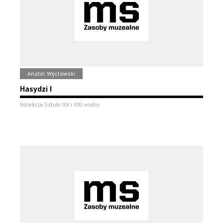
Anatol Węcławski
Hasydzi I
Kolekcja Sztuki XX i XXI wieku