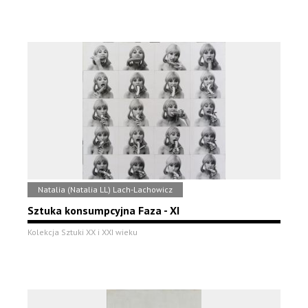
Natalia (Natalia LL) Lach-Lachowicz
Sztuka konsumpcyjna Faza - XI
Kolekcja Sztuki XX i XXI wieku