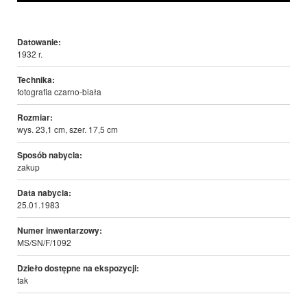
Datowanie:
1932 r.
Technika:
fotografia czarno-biała
Rozmiar:
wys. 23,1 cm, szer. 17,5 cm
Sposób nabycia:
zakup
Data nabycia:
25.01.1983
Numer inwentarzowy:
MS/SN/F/1092
Dzieło dostępne na ekspozycji:
tak