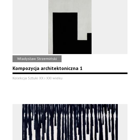
Władysław Strzemiński
Kompozycja architektoniczna 1
Kolekcja Sztuki XX i XXI wieku