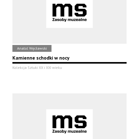
Anatol Węcławski
Kamienne schodki w nocy
Kolekcja Sztuki XX i XXI wieku