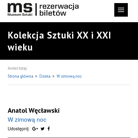
Kolekcja Sztuki XX i XXI
wieku
Jesteś tutaj:
Strona główna
>
Dzieła
>
W zimową noc
Anatol Węcławski
W zimową noc
Udostępnij: