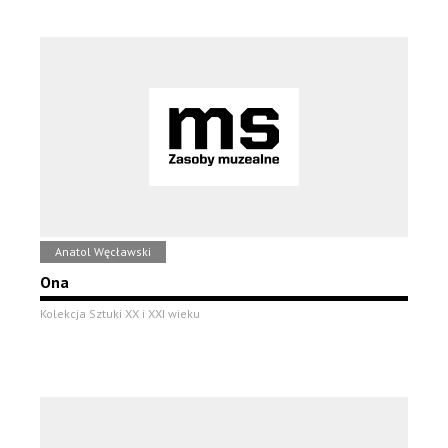
Anatol Węcławski
Ona
Kolekcja Sztuki XX i XXI wieku