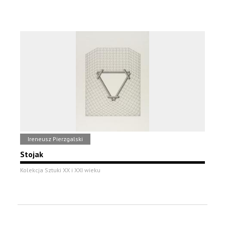
Ireneusz Pierzgalski
Stojak
Kolekcja Sztuki XX i XXI wieku