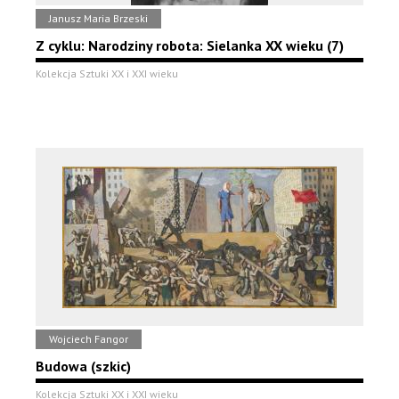
Janusz Maria Brzeski
Z cyklu: Narodziny robota: Sielanka XX wieku (7)
Kolekcja Sztuki XX i XXI wieku
Wojciech Fangor
Budowa (szkic)
Kolekcja Sztuki XX i XXI wieku