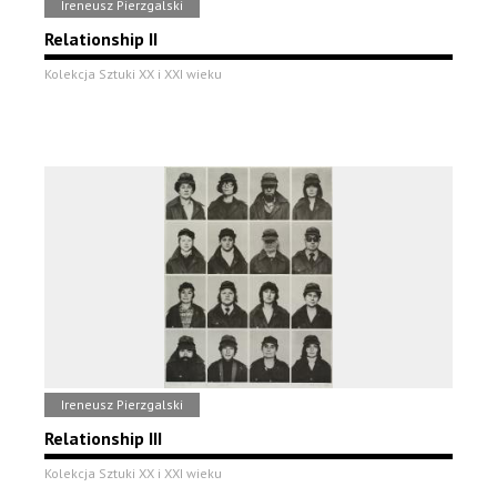
Ireneusz Pierzgalski
Relationship II
Kolekcja Sztuki XX i XXI wieku
Ireneusz Pierzgalski
Relationship III
Kolekcja Sztuki XX i XXI wieku