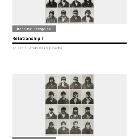
Ireneusz Pierzgalski
Relationship I
Kolekcja Sztuki XX i XXI wieku