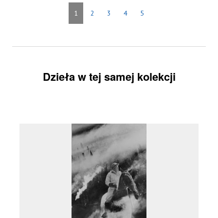
1
2
3
4
5
Dzieła w tej samej kolekcji