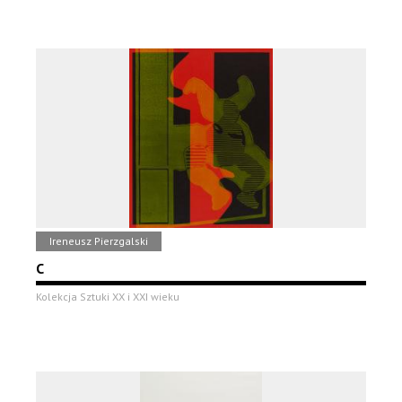
Ireneusz Pierzgalski
C
Kolekcja Sztuki XX i XXI wieku