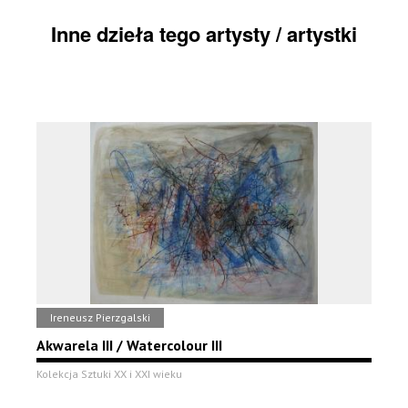
Inne dzieła tego artysty / artystki
Ireneusz Pierzgalski
Akwarela III / Watercolour III
Kolekcja Sztuki XX i XXI wieku