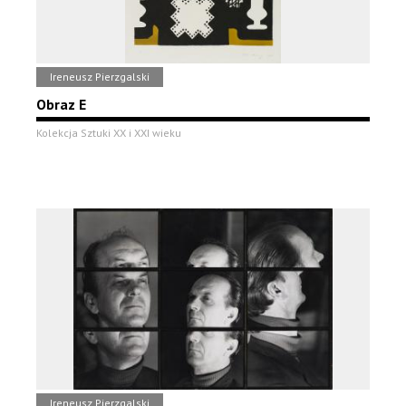
Ireneusz Pierzgalski
Obraz E
Kolekcja Sztuki XX i XXI wieku
Ireneusz Pierzgalski