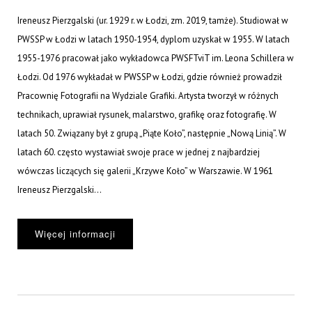
Ireneusz Pierzgalski (ur. 1929 r. w Łodzi, zm. 2019, tamże). Studiował w
PWSSP w Łodzi w latach 1950-1954, dyplom uzyskał w 1955. W latach
1955-1976 pracował jako wykładowca PWSFTviT im. Leona Schillera w
Łodzi. Od 1976 wykładał w PWSSP w Łodzi, gdzie również prowadził
Pracownię Fotografii na Wydziale Grafiki. Artysta tworzył w różnych
technikach, uprawiał rysunek, malarstwo, grafikę oraz fotografię. W
latach 50. Związany był z grupą „Piąte Koło”, następnie „Nową Linią”. W
latach 60. często wystawiał swoje prace w jednej z najbardziej
wówczas liczących się galerii „Krzywe Koło” w Warszawie. W 1961
Ireneusz Pierzgalski...
Więcej informacji