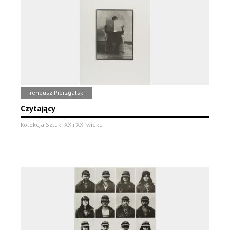
Ireneusz Pierzgalski
Czytający
Kolekcja Sztuki XX i XXI wieku