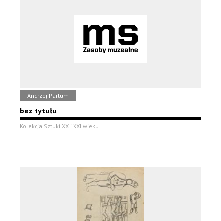
Andrzej Partum
bez tytułu
Kolekcja Sztuki XX i XXI wieku