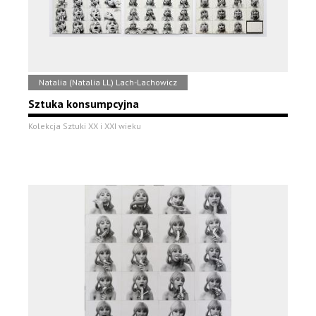
Natalia (Natalia LL) Lach-Lachowicz
Sztuka konsumpcyjna
Kolekcja Sztuki XX i XXI wieku