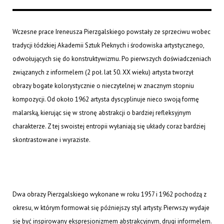
Wczesne prace Ireneusza Pierzgalskiego powstały ze sprzeciwu wobec
tradycji łódzkiej Akademii Sztuk Pieknych i środowiska artystycznego,
odwołujących się do konstruktywizmu. Po pierwszych doświadczeniach
związanych z informelem (2 poł. lat 50. XX wieku) artysta tworzył
obrazy bogate kolorystycznie o nieczytelnej w znacznym stopniu
kompozycji. Od około 1962 artysta dyscyplinuje nieco swoją formę
malarską, kierując się w stronę abstrakcji o bardziej refleksyjnym
charakterze. Z tej swoistej entropii wyłaniają się układy coraz bardziej
skontrastowane i wyraziste.
Dwa obrazy Pierzgalskiego wykonane w roku 1957 i 1962 pochodzą z
okresu, w którym formował się późniejszy styl artysty. Pierwszy wydaje
się być inspirowany ekspresjonizmem abstrakcyjnym, drugi informelem.