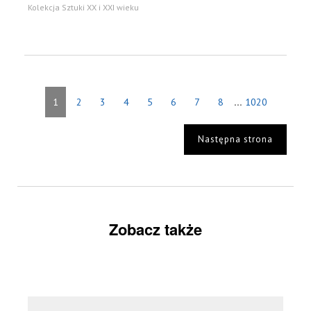
Kolekcja Sztuki XX i XXI wieku
...
1
2
3
4
5
6
7
8
1020
Następna strona
Zobacz także