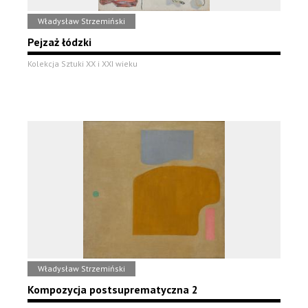
Władysław Strzemiński
Pejzaż łódzki
Kolekcja Sztuki XX i XXI wieku
Władysław Strzemiński
Kompozycja postsuprematyczna 2