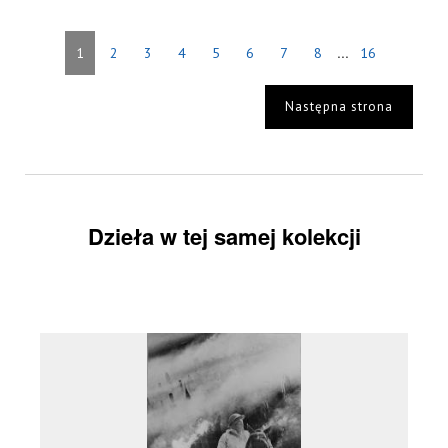
...
1
2
3
4
5
6
7
8
16
Następna strona
Dzieła w tej samej kolekcji