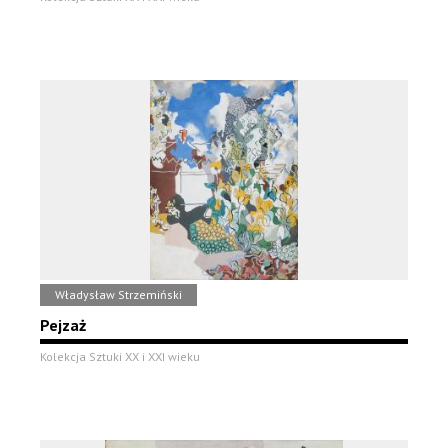
Władysław Strzemiński
Pejzaż
Kolekcja Sztuki XX i XXI wieku