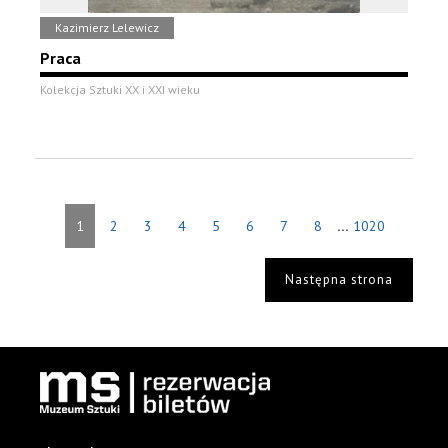
Kazimierz Lelewicz
Praca
Kolekcja Sztuki XX i XXI wieku
...
1
2
3
4
5
6
7
8
1020
Następna strona