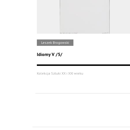
Leszek Brogowski
Idiomy V /5/
Kolekcja Sztuki XX i XXI wieku