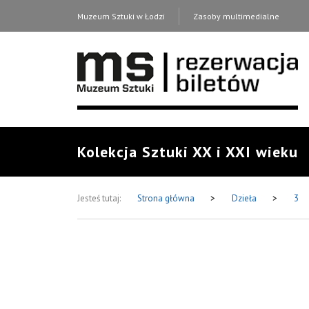
Muzeum Sztuki w Łodzi
Zasoby multimedialne
Kolekcja Sztuki XX i XXI wieku
Jesteś tutaj:
Strona główna
>
Dzieła
>
3