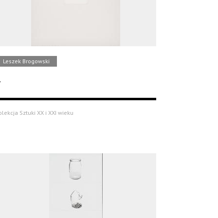
Leszek Brogowski
olekcja Sztuki XX i XXI wieku