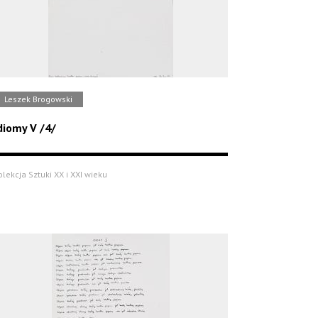
Leszek Brogowski
diomy V /4/
olekcja Sztuki XX i XXI wieku