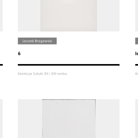
Leszek Brogowski
6
I
Kolekcja Sztuki XX i XXI wieku
K