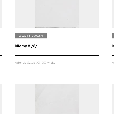
Leszek Brogowski
Idiomy V /6/
I
Kolekcja Sztuki XX i XXI wieku
K