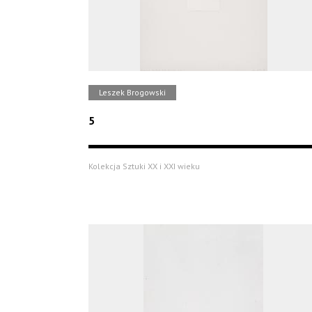
Leszek Brogowski
5
Kolekcja Sztuki XX i XXI wieku