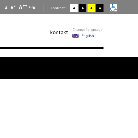
++
A
+
A
A
A
:
Kontrast:
A
A
A
A
Change language:
kontakt
English