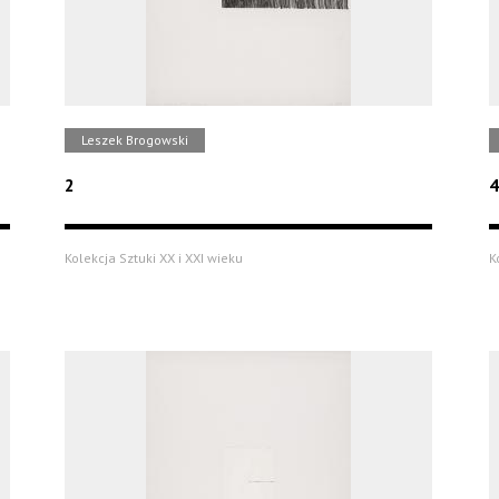
Leszek Brogowski
2
4
Kolekcja Sztuki XX i XXI wieku
K