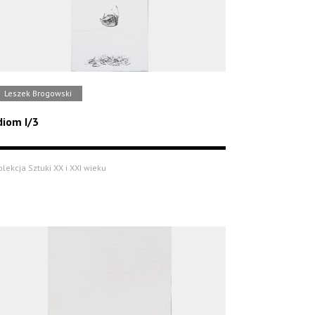
Leszek Brogowski
diom I/3
olekcja Sztuki XX i XXI wieku