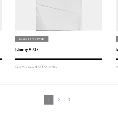
Leszek Brogowski
Idiomy V /3/
I
Kolekcja Sztuki XX i XXI wieku
K
1
2
3