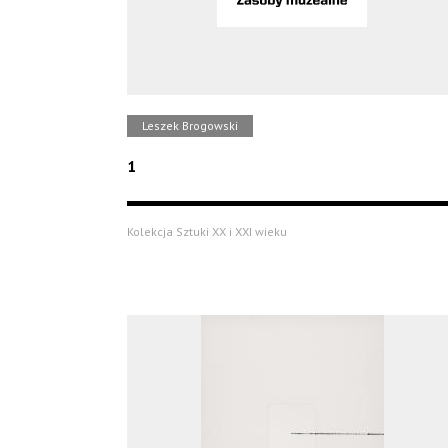
Leszek Brogowski
1
Kolekcja Sztuki XX i XXI wieku