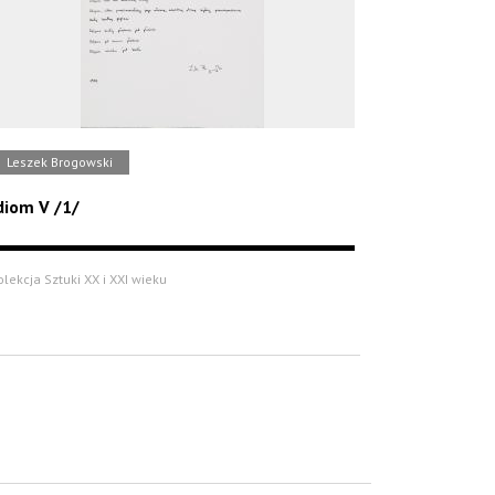
Leszek Brogowski
diom V /1/
olekcja Sztuki XX i XXI wieku