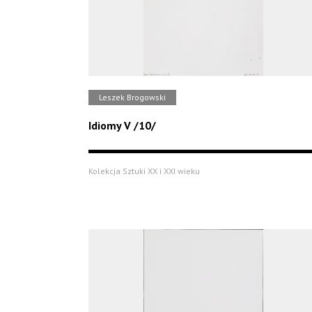
Leszek Brogowski
Idiomy V /10/
Kolekcja Sztuki XX i XXI wieku