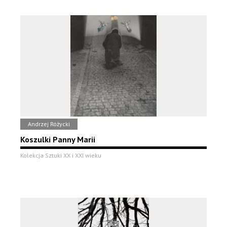
Andrzej Różycki
Koszulki Panny Marii
Kolekcja Sztuki XX i XXI wieku