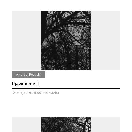
Andrzej Różycki
Ujawnienie II
Kolekcja Sztuki XX i XXI wieku