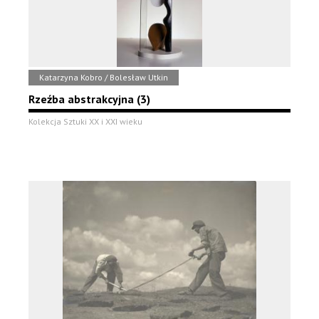
Katarzyna Kobro / Bolesław Utkin
Rzeźba abstrakcyjna (3)
Kolekcja Sztuki XX i XXI wieku