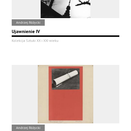
Andrzej Różycki
Ujawnienie IV
Kolekcja Sztuki XX i XXI wieku
Andrzej Różycki