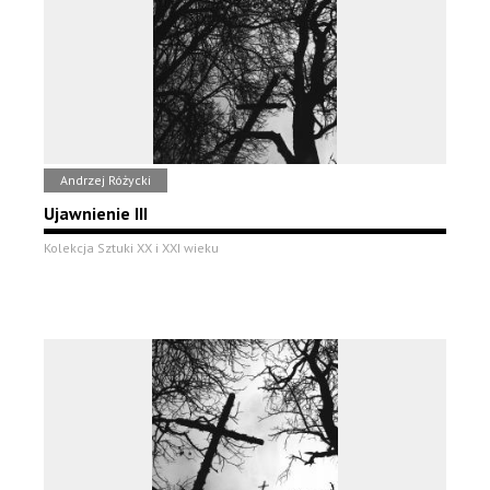
Andrzej Różycki
Ujawnienie III
Kolekcja Sztuki XX i XXI wieku