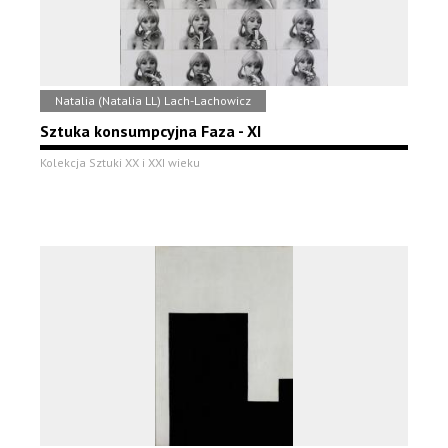
Natalia (Natalia LL) Lach-Lachowicz
Sztuka konsumpcyjna Faza - XI
Kolekcja Sztuki XX i XXI wieku