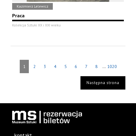
Kazimierz Lelewicz
Praca
Kolekcja Sztuki XX i XXI wieku
...
1
2
3
4
5
6
7
8
1020
Następna strona
kontakt