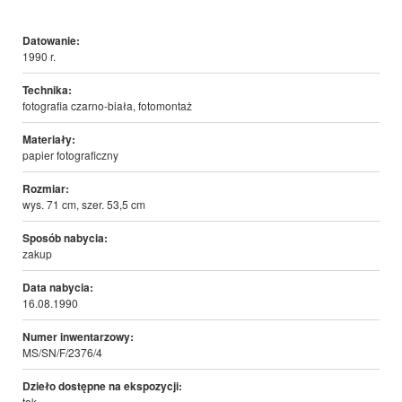
Datowanie:
1990 r.
Technika:
fotografia czarno-biała, fotomontaż
Materiały:
papier fotograficzny
Rozmiar:
wys. 71 cm, szer. 53,5 cm
Sposób nabycia:
zakup
Data nabycia:
16.08.1990
Numer inwentarzowy:
MS/SN/F/2376/4
Dzieło dostępne na ekspozycji:
tak