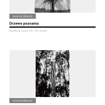
Andrzej Różycki
Drzewo poznania
Kolekcja Sztuki XX i XXI wieku
Andrzej Różycki