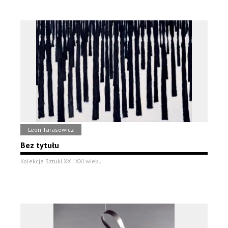
Leon Tarasewicz
Bez tytułu
Kolekcja Sztuki XX i XXI wieku