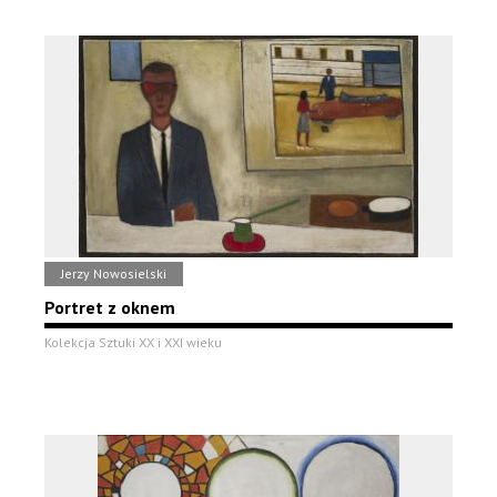
Jerzy Nowosielski
Portret z oknem
Kolekcja Sztuki XX i XXI wieku