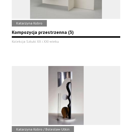
Katarzyna Kobro
Kompozycja przestrzenna (3)
Kolekcja Sztuki XX i XXI wieku
Katarzyna Kobro / Bolesław Utkin