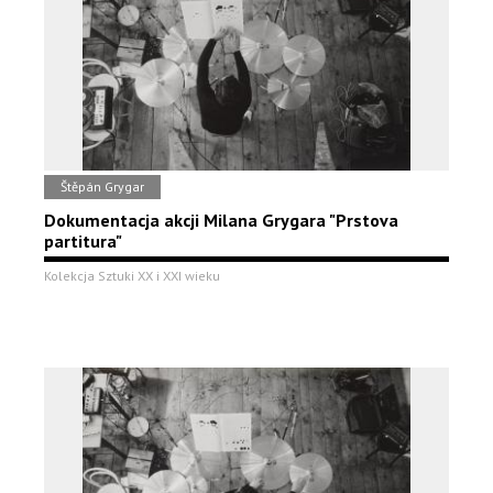
Štěpán Grygar
Dokumentacja akcji Milana Grygara "Prstova
partitura"
Kolekcja Sztuki XX i XXI wieku