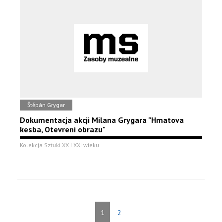
Štěpán Grygar
Dokumentacja akcji Milana Grygara "Hmatova
kesba, Otevreni obrazu"
Kolekcja Sztuki XX i XXI wieku
1
2