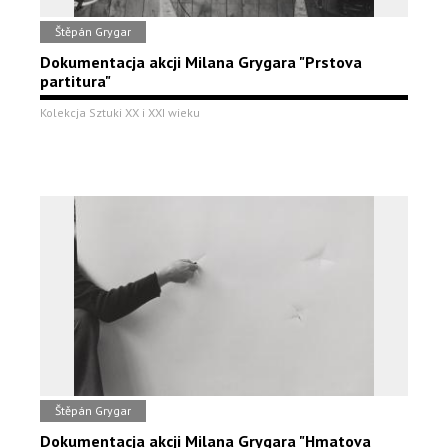
Štěpán Grygar
Dokumentacja akcji Milana Grygara "Prstova
partitura"
Kolekcja Sztuki XX i XXI wieku
Štěpán Grygar
Dokumentacja akcji Milana Grygara "Hmatova