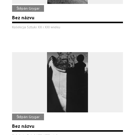
Štěpán Grygar
Bez názvu
Kolekcja Sztuki XX i XXI wieku
Štěpán Grygar
Bez názvu