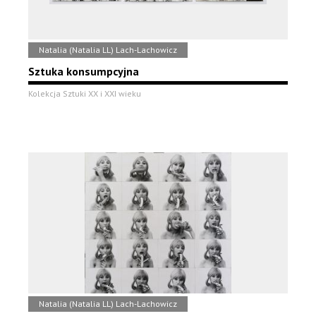
Natalia (Natalia LL) Lach-Lachowicz
Sztuka konsumpcyjna
Kolekcja Sztuki XX i XXI wieku
Natalia (Natalia LL) Lach-Lachowicz