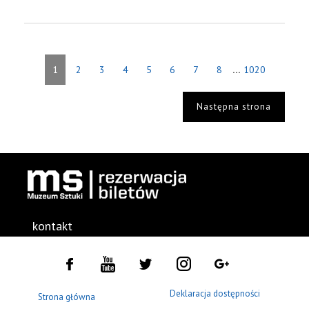
...
1
2
3
4
5
6
7
8
1020
Następna strona
kontakt
Deklaracja dostępności
Strona główna