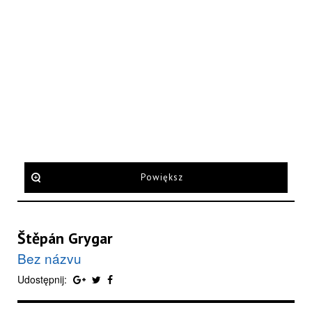
Powiększ
Štěpán Grygar
Bez názvu
Udostępnij: