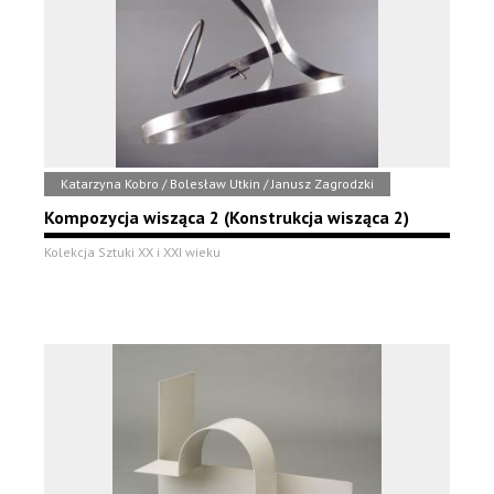
Katarzyna Kobro / Bolesław Utkin / Janusz Zagrodzki
Kompozycja wisząca 2 (Konstrukcja wisząca 2)
Kolekcja Sztuki XX i XXI wieku