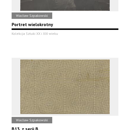
Wacław Szpakowski
Portret wielokrotny
Kolekcja Sztuki XX i XXI wieku
Wacław Szpakowski
B13, z serii B