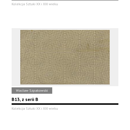
Kolekcja Sztuki XX i XXI wieku
Wacław Szpakowski
B13, z serii B
Kolekcja Sztuki XX i XXI wieku