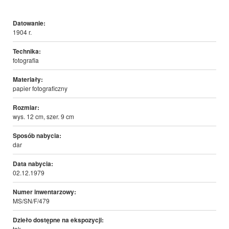
Datowanie:
1904 r.
Technika:
fotografia
Materiały:
papier fotograficzny
Rozmiar:
wys. 12 cm, szer. 9 cm
Sposób nabycia:
dar
Data nabycia:
02.12.1979
Numer inwentarzowy:
MS/SN/F/479
Dzieło dostępne na ekspozycji:
tak