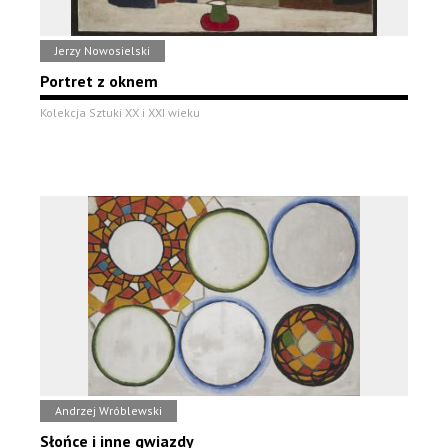
Jerzy Nowosielski
Portret z oknem
Kolekcja Sztuki XX i XXI wieku
Andrzej Wróblewski
Słońce i inne gwiazdy