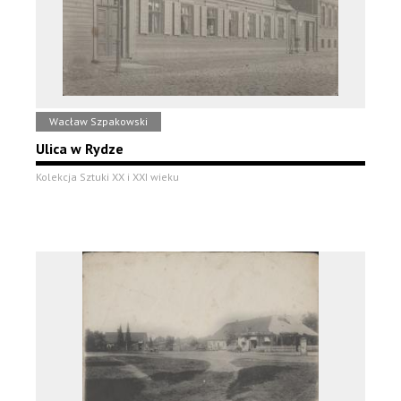
Wacław Szpakowski
Ulica w Rydze
Kolekcja Sztuki XX i XXI wieku