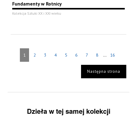
Fundamenty w Rotnicy
Kolekcja Sztuki XX i XXI wieku
...
1
2
3
4
5
6
7
8
16
Następna strona
Dzieła w tej samej kolekcji