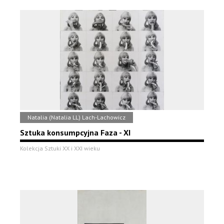
Natalia (Natalia LL) Lach-Lachowicz
Sztuka konsumpcyjna Faza - XI
Kolekcja Sztuki XX i XXI wieku