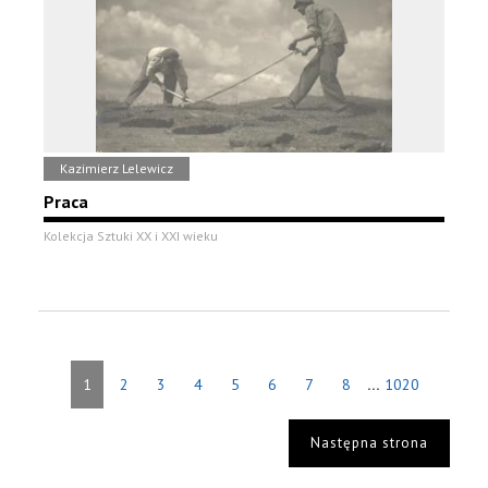
Kazimierz Lelewicz
Praca
Kolekcja Sztuki XX i XXI wieku
...
1
2
3
4
5
6
7
8
1020
Następna strona