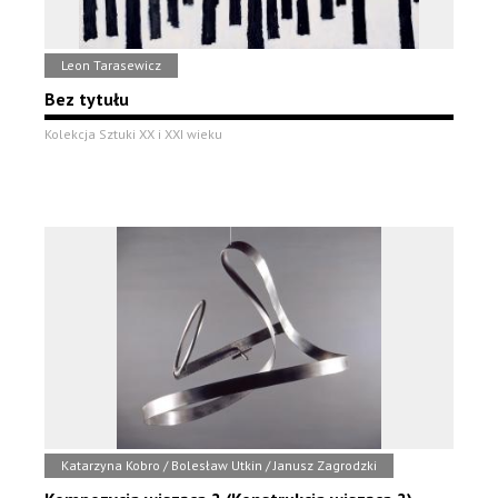
Leon Tarasewicz
Bez tytułu
Kolekcja Sztuki XX i XXI wieku
Katarzyna Kobro / Bolesław Utkin / Janusz Zagrodzki