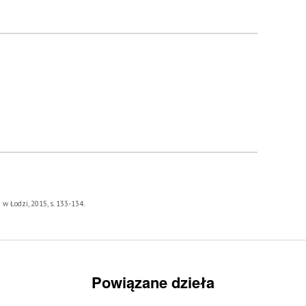
w Łodzi, 2015, s. 133-134.
Powiązane dzieła