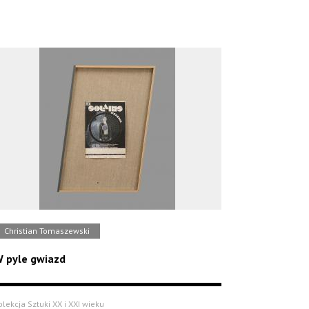
Christian Tomaszewski
 pyle gwiazd
olekcja Sztuki XX i XXI wieku