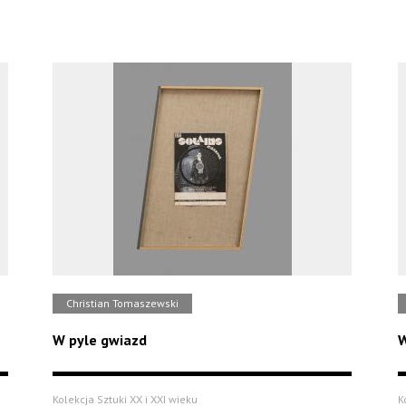
Christian Tomaszewski
W pyle gwiazd
W
Kolekcja Sztuki XX i XXI wieku
K