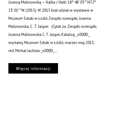
Joanną Malinowską — Halka / Haiti: 18° 48' 05"" N72°
23' 01"" W (2015). W 2015 brał udział w wystawie w
Muzeum Sztuki w Łodzi Związki rozwiązki, Joanna
Malinowska, C. T. Jasper. (Cytat za: Związki rozwiązki,
Joanna Malinowska C.T. Jasper, Katalog _x000D_
wystawy, Muzeum Sztuki w Łódzi, marzec-maj 2015,
red. Michał Jachuła _x000D_...
Więcej informacji