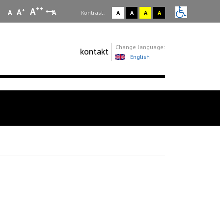
++
A
+
A
A
A
:
Kontrast:
A
A
A
A
Change language:
kontakt
English