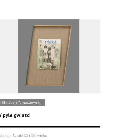
Christian Tomaszewski
 pyle gwiazd
olekcja Sztuki XX i XXI wieku