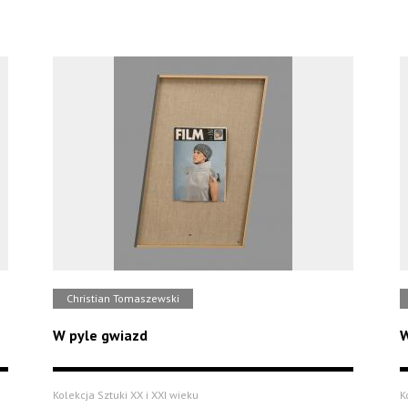
Christian Tomaszewski
W pyle gwiazd
W
Kolekcja Sztuki XX i XXI wieku
K