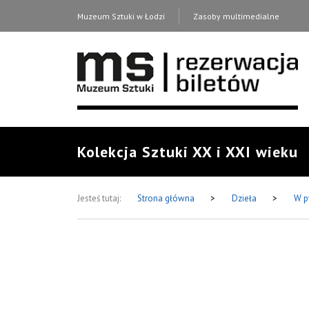
Muzeum Sztuki w Łodzi
Zasoby multimedialne
Kolekcja Sztuki XX i XXI wieku
Jesteś tutaj:
Strona główna
>
Dzieła
>
W p