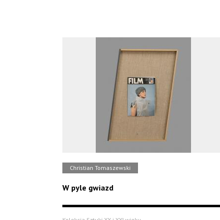
Christian Tomaszewski
W pyle gwiazd
Kolekcja Sztuki XX i XXI wieku