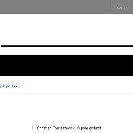
Czcionka
yle gwiazd