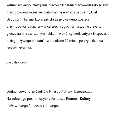
witruwiańskiego”. Następnie pracownik galerii przytwierdził do ściany
przygotowaną wcześniej białą tkaninę – afisz z napisem „Apel
Osobisty”. Tkanina, która zakryła Łazikowskiego, została
przymocowana najpierw w czterech rogach, a następnie przybita
gwoździami z czerwonymi łebkami wokół sylwetki artysty. Ekspozycja
takiego „żywego plakatu” trwała około 12 minut, po czym tkanina
została zerwana.
Jakub Gawkowski
Dofinansowano ze środków Ministra Kultury i Dziedzictwa
Narodowego pochodzących z Funduszu Promocji Kultury -
państwowego funduszu celowego.