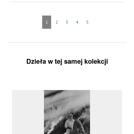
1
2
3
4
5
Dzieła w tej samej kolekcji