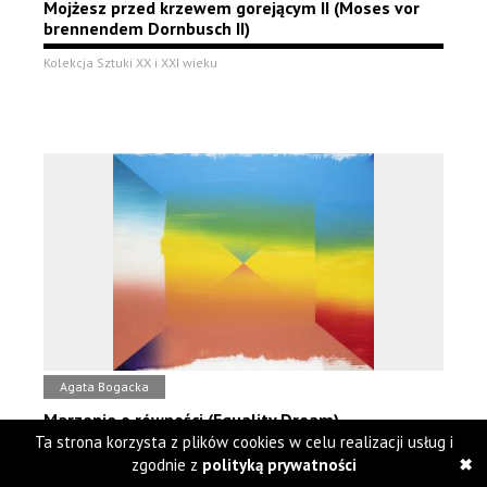
Mojżesz przed krzewem gorejącym II (Moses vor
brennendem Dornbusch II)
Kolekcja Sztuki XX i XXI wieku
Agata Bogacka
Marzenie o równości (Equality Dream)
Ta strona korzysta z plików cookies w celu realizacji usług i
Kolekcja Sztuki XX i XXI wieku
zgodnie z
polityką prywatności