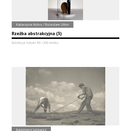
Katarzyna Kobro / Bolesław Utkin
Rzeźba abstrakcyjna (3)
Kolekcja Sztuki XX i XXI wieku
Kazimierz Lelewicz