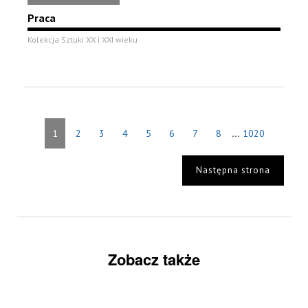
Praca
Kolekcja Sztuki XX i XXI wieku
...
1
2
3
4
5
6
7
8
1020
Następna strona
Zobacz także