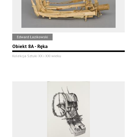
Edward Łazikowski
Obiekt 8A - Ręka
Kolekcja Sztuki XX i XXI wieku