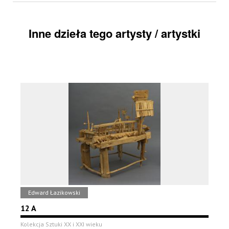
Inne dzieła tego artysty / artystki
Edward Łazikowski
12 A
Kolekcja Sztuki XX i XXI wieku