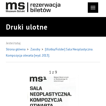
Druki ulotne
Jesteś tutaj:
Strona główna
>
Zasoby
>
[Ulotka/Folder] Sala Neoplastyczna.
Kompozycja otwarta [wyd. 2013].
1
z
9