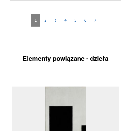
1
2
3
4
5
6
7
Elementy powiązane - dzieła