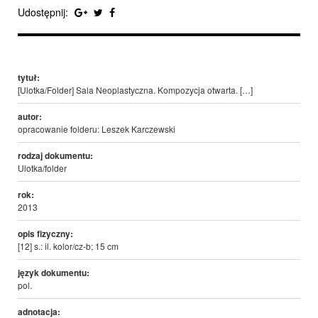
Udostępnij:
tytuł:
[Ulotka/Folder] Sala Neoplastyczna. Kompozycja otwarta. […]
autor:
opracowanie folderu: Leszek Karczewski
rodzaj dokumentu:
Ulotka/folder
rok:
2013
opis fizyczny:
[12] s.: il. kolor/cz-b; 15 cm
język dokumentu:
pol.
adnotacja: