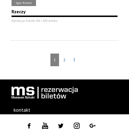
Igor Krenz
Rzeczy
Kolekcja Sztuki XX i XXI wieku
1
2
3
kontakt