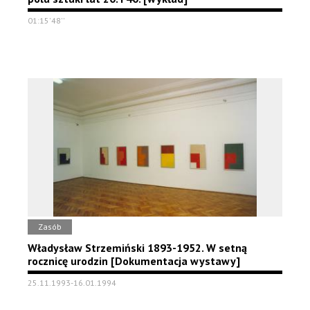
01:15'48''
Zasób
Władysław Strzemiński 1893-1952. W setną
rocznicę urodzin [Dokumentacja wystawy]
25.11.1993-16.01.1994