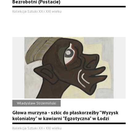
Bezrobotni (Postacie)
Kolekcja Sztuki XX i XXI wieku
Władysław Strzemiński
Głowa murzyna - szkic do płaskorzeźby "Wyzysk
kolonialny" w kawiarni "Egzotyczna" w Łodzi
Kolekcja Sztuki XX i XXI wieku