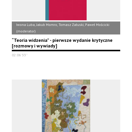
Iwona Luba, Jakub Momro, Tomasz Załuski, Paweł Mościcki
(moderator)
“Teoria widzenia” - pierwsze wydanie krytyczne
[rozmowy i wywiady]
02:06'33''