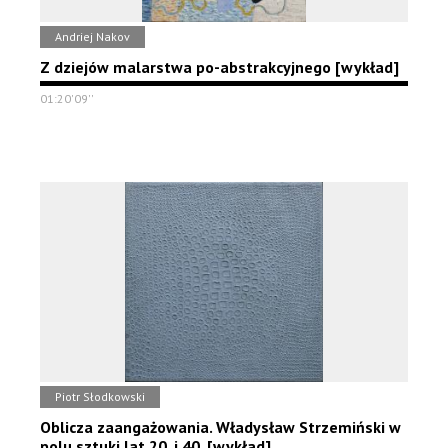
Andriej Nakov
Z dziejów malarstwa po-abstrakcyjnego [wykład]
01:20'09''
Piotr Słodkowski
Oblicza zaangażowania. Władysław Strzemiński w
polu sztuki lat 20. i 40. [wykład]