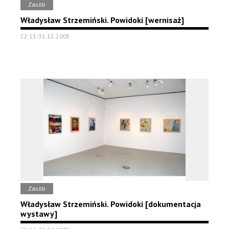
Zasób
Władysław Strzemiński. Powidoki [wernisaż]
22.11-31.12.2005
Zasób
Władysław Strzemiński. Powidoki [dokumentacja
wystawy]