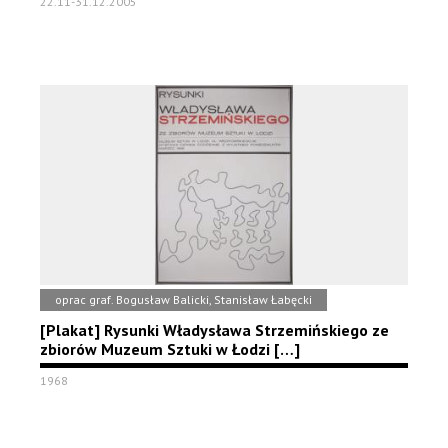
22.11-31.12.2005
oprac graf. Bogusław Balicki, Stanisław Łabęcki
[Plakat] Rysunki Władysława Strzemińskiego ze
zbiorów Muzeum Sztuki w Łodzi […]
1968