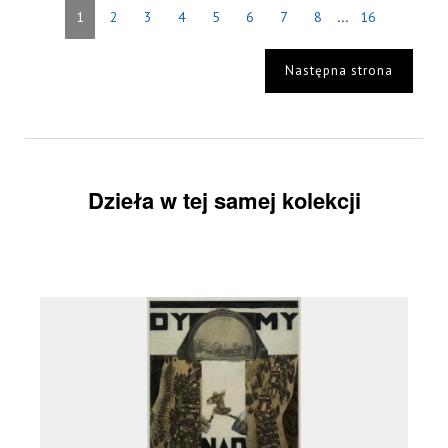
...
1
2
3
4
5
6
7
8
16
Następna strona
Dzieła w tej samej kolekcji