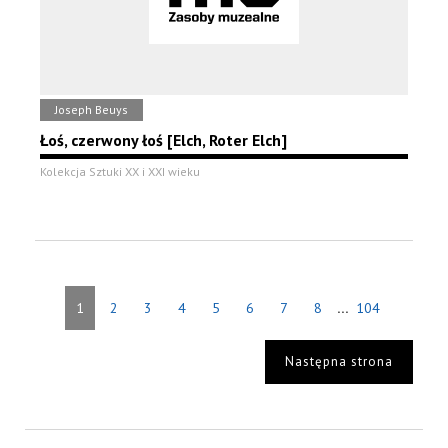
Joseph Beuys
Łoś, czerwony łoś [Elch, Roter Elch]
Kolekcja Sztuki XX i XXI wieku
...
1
2
3
4
5
6
7
8
104
Następna strona