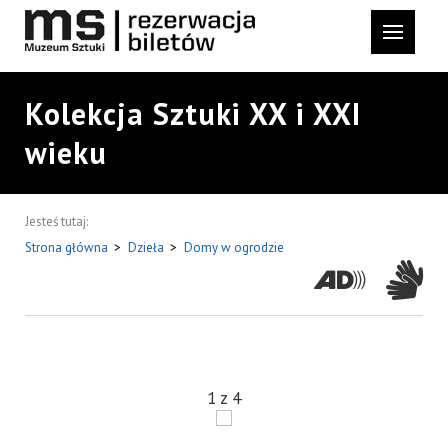
Kolekcja Sztuki XX i XXI
wieku
Jesteś tutaj:
Strona główna
>
Dzieła
>
Domy w ogrodzie
1
z
4