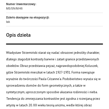
Numer inwentarzowy:
MS/SN/M/46
Dzieło dostępne na ekspozycji:
tak
Opis dzieła
Władysław Strzemiński starał się nadać obrazowi jednolity charakter,
dlatego złagodził kontrasty barwne i zatarł granice przedstawionych
obiektów. Obraz przedstawia pejzaż, najprawdopodobniej Koluszek,
gdzie Strzemiński mieszkał w latach 1927-1931. Forma nawiązuje
wyraźnie do twórczości Paula Cézanne’a. Podobieństwo wyraża się w
sprowadzeniu domów do form geometrycznych, a także w
syntetycznym, uproszczonym sposobie ukazania roślinności i nieba.
Tendencja do zmniejszania kontrastów jest zgodna z rozwijaną przez
artystę w latach 20. XX wieku teorią unizmu, wedle której obraz