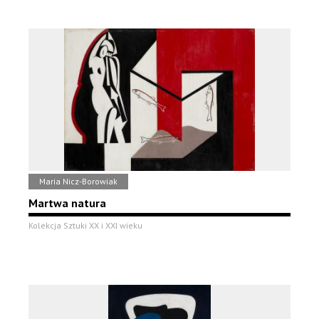
Maria Nicz-Borowiak
Martwa natura
Kolekcja Sztuki XX i XXI wieku