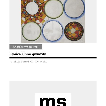
Andrzej Wróblewski
Słońce i inne gwiazdy
Kolekcja Sztuki XX i XXI wieku