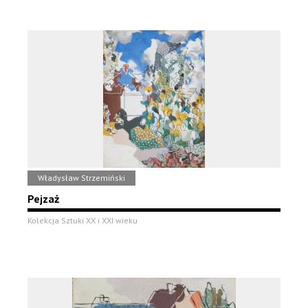
Władysław Strzemiński
Pejzaż
Kolekcja Sztuki XX i XXI wieku