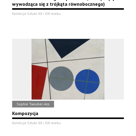
wywodząca się z trójkąta równobocznego)
Kolekcja Sztuki XX i XXI wieku
Sophie Taeuber-Arp
Kompozycja
Kolekcja Sztuki XX i XXI wieku