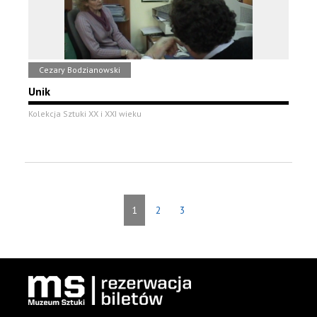
Cezary Bodzianowski
Unik
Kolekcja Sztuki XX i XXI wieku
1
2
3