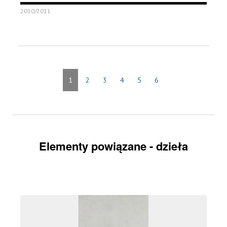
2010/2011
1
2
3
4
5
6
Elementy powiązane - dzieła