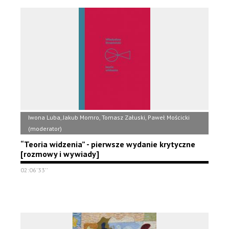
Iwona Luba, Jakub Momro, Tomasz Załuski, Paweł Mościcki
(moderator)
“Teoria widzenia” - pierwsze wydanie krytyczne
[rozmowy i wywiady]
02:06'33''