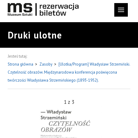
Druki ulotne
Jesteś tutaj:
Strona główna
>
Zasoby
>
[Ulotka/Program] Władysław Strzemiński.
Czytelność obrazów. Międzynarodowa konferencja poświęcona
twórczości Władysława Strzemińskiego (1893-1952).
1
z
3