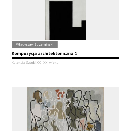
Władysław Strzemiński
Kompozycja architektoniczna 1
Kolekcja Sztuki XX i XXI wieku