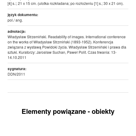
[4] s.:; 21 x 15 cm. (ulotka rozkładana; po rozłożeniu [1] s.; 30 x 21 cm).
język dokumentu:
pol./ ang.
adnotacja:
Władysław Strzemiński. Readability of images. International conference
on the works of Władysław Strzmiński (1893-1952). Konferencja
związana z wystawą Powidoki życia. Władysław Strzemiński i prawa dla
sztuki. Kuratorzy: Jarosław Suchan, Paweł Polit. Czas trwania: 13-
14.10.2011
sygnatura:
DDN/2011
Elementy powiązane - obiekty