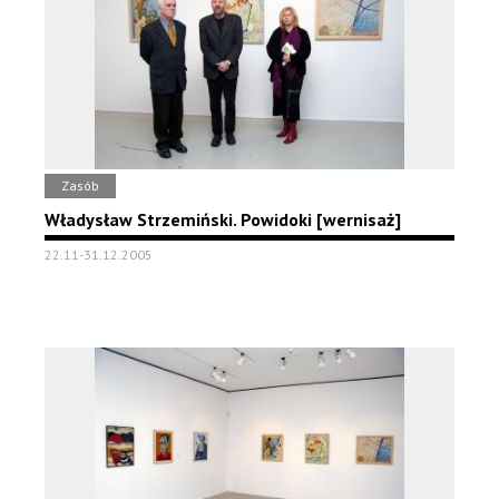
Zasób
Władysław Strzemiński. Powidoki [wernisaż]
22.11-31.12.2005