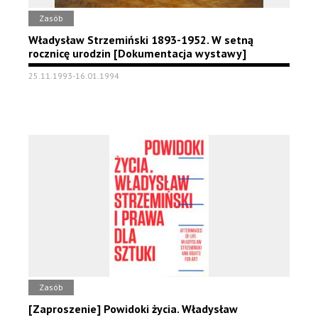
Zasób
Władysław Strzemiński 1893-1952. W setną
rocznicę urodzin [Dokumentacja wystawy]
25.11.1993-16.01.1994
Zasób
[Zaproszenie] Powidoki życia. Władysław