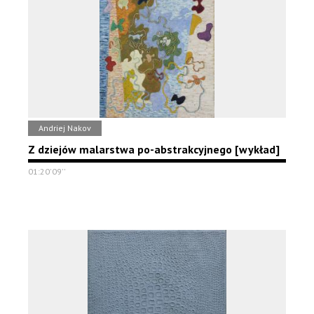
Andriej Nakov
Z dziejów malarstwa po-abstrakcyjnego [wykład]
01:20'09''