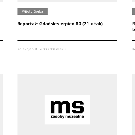
Witold Górka
Reportaż: Gdańsk-sierpień 80 (21 x tak)
R
b
Kolekcja Sztuki XX i XXI wieku
K