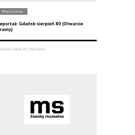
Witold Górka
eportaż: Gdańsk-sierpień 80 (Otwarcie
ramy)
olekcja Sztuki XX i XXI wieku