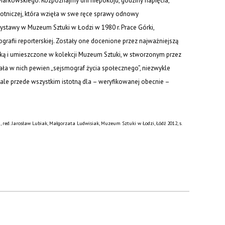
 i Markowskiego. Rozpoznajmy dni niepokoju, godziny napięcia,
obotniczej, która wzięła w swe ręce sprawy odnowy
wystawy w Muzeum Sztuki w Łodzi w 1980 r. Prace Górki,
grafii reporterskiej. Zostały one docenione przez najważniejszą
ryską i umieszczone w kolekcji Muzeum Sztuki, w stworzonym przez
ziała w nich pewien „sejsmograf życia społecznego”, niezwykle
 ale przede wszystkim istotną dla – weryfikowanej obecnie –
 red. Jarosław Lubiak, Małgorzata Ludwisiak, Muzeum Sztuki w Łodzi, Łódź 2012, s.