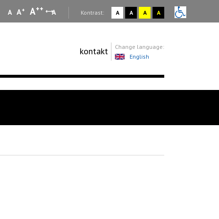
++
A
+
A
A
A
:
Kontrast:
A
A
A
A
Change language:
kontakt
English