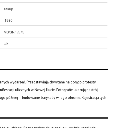
zakup
1980
MS/SN/F/575
tak
anych wydarzeń. Przedstawiają chwytane na gorąco protesty
ifestacji ulicznych w Nowej Hucie. Fotografie ukazują nastrój
ługo później – budowanie barykady w jego obronie. Rejestracja tych