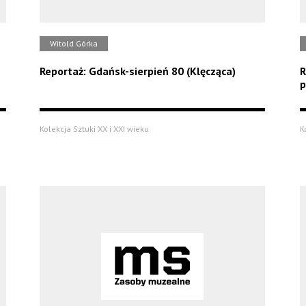
Witold Górka
Reportaż: Gdańsk-sierpień 80 (Klęcząca)
R
p
Kolekcja Sztuki XX i XXI wieku
K