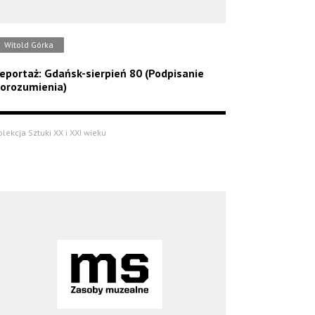
Witold Górka
eportaż: Gdańsk-sierpień 80 (Podpisanie
orozumienia)
olekcja Sztuki XX i XXI wieku