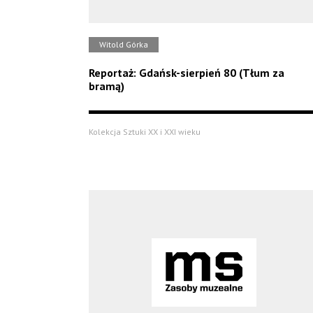
Witold Górka
Reportaż: Gdańsk-sierpień 80 (Tłum za
bramą)
Kolekcja Sztuki XX i XXI wieku