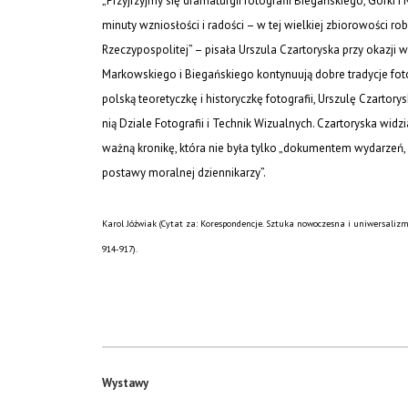
„Przyjrzyjmy się dramaturgii fotografii Biegańskiego, Górki
minuty wzniosłości i radości – w tej wielkiej zbiorowości r
Rzeczypospolitej” – pisała Urszula Czartoryska przy okazji 
Markowskiego i Biegańskiego kontynuują dobre tradycje foto
polską teoretyczkę i historyczkę fotografii, Urszulę Czarto
nią Dziale Fotografii i Technik Wizualnych. Czartoryska wid
ważną kronikę, która nie była tylko „dokumentem wydarzeń,
postawy moralnej dziennikarzy”.
Karol Jóźwiak (Cytat za: Korespondencje. Sztuka nowoczesna i uniwersalizm,
914-917).
Wystawy