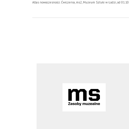
Atlas nowoczesności. Ćwiczenia, ms2, Muzeum Sztuki w Łodzi, od 01.1