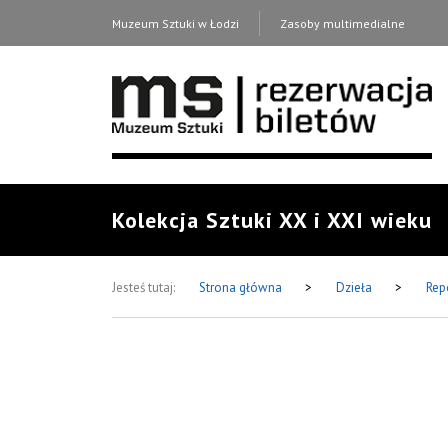
Muzeum Sztuki w Łodzi
Zasoby multimedialne
Kolekcja Sztuki XX i XXI wieku
Jesteś tutaj:
Strona główna
>
Dzieła
>
Rep