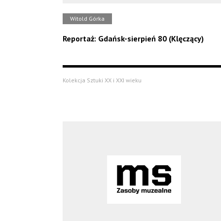
Witold Górka
Reportaż: Gdańsk-sierpień 80 (Klęczący)
Kolekcja Sztuki XX i XXI wieku