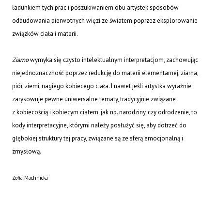
ładunkiem tych prac i poszukiwaniem obu artystek sposobów
odbudowania pierwotnych więzi ze światem poprzez eksplorowanie
związków ciała i materii.
Ziarno
wymyka się czysto intelektualnym interpretacjom, zachowując
niejednoznaczność poprzez redukcję do materii elementarnej, ziarna,
piór, ziemi, nagiego kobiecego ciała. I nawet jeśli artystka wyraźnie
zarysowuje pewne uniwersalne tematy, tradycyjnie związane
z kobiecością i kobiecym ciałem, jak np. narodziny, czy odrodzenie, to
kody interpretacyjne, którymi należy posłużyć się, aby dotrzeć do
głębokiej struktury tej pracy, związane są ze sferą emocjonalną i
zmysłową.
Zofia Machnicka