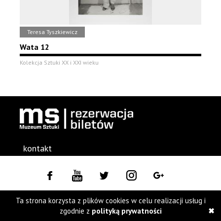
Teresa Tyszkiewicz
Wata 12
Kolekcja Sztuki XX i XXI wieku
kontakt
Deklaracja dostępności
Strona główna
Ta strona korzysta z plików cookies w celu realizacji usług i
zgodnie z
polityką prywatności
Regulamin
Mapa serwisu