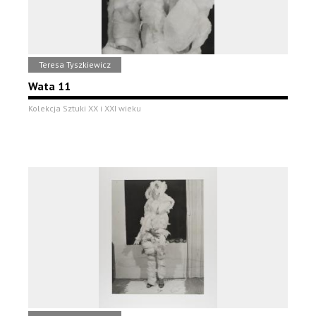
Teresa Tyszkiewicz
Wata 11
Kolekcja Sztuki XX i XXI wieku