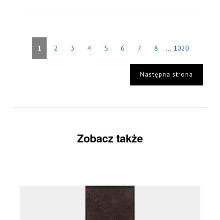
...
1
2
3
4
5
6
7
8
1020
Następna strona
Zobacz także