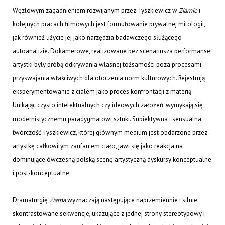
Węzłowym zagadnieniem rozwijanym przez Tyszkiewicz w
Ziarnie
i
kolejnych pracach filmowych jest formułowanie prywatnej mitologii,
jak również użycie jej jako narzędzia badawczego służącego
autoanalizie. Dokamerowe, realizowane bez scenariusza performanse
artystki były próbą odkrywania własnej tożsamości poza procesami
przyswajania właściwych dla otoczenia norm kulturowych. Rejestrują
eksperymentowanie z ciałem jako proces konfrontacji z materią.
Unikając czysto intelektualnych czy ideowych założeń, wymykają się
modernistycznemu paradygmatowi sztuki. Subiektywna i sensualna
twórczość Tyszkiewicz, której głównym medium jest obdarzone przez
artystkę całkowitym zaufaniem ciało, jawi się jako reakcja na
dominujące ówczesną polską scenę artystyczną dyskursy konceptualne
i post-konceptualne.
Dramaturgię
Ziarna
wyznaczają następujące naprzemiennie i silnie
skontrastowane sekwencje, ukazujące z jednej strony stereotypowy i