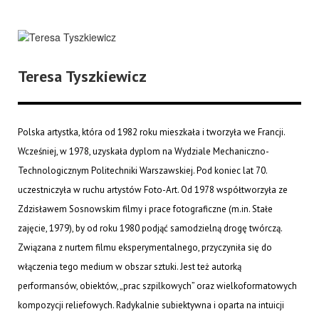
Teresa Tyszkiewicz
Polska artystka, która od 1982 roku mieszkała i tworzyła we Francji.
Wcześniej, w 1978, uzyskała dyplom na Wydziale Mechaniczno-
Technologicznym Politechniki Warszawskiej. Pod koniec lat 70.
uczestniczyła w ruchu artystów Foto-Art. Od 1978 współtworzyła ze
Zdzisławem Sosnowskim filmy i prace fotograficzne (m.in. Stałe
zajęcie, 1979), by od roku 1980 podjąć samodzielną drogę twórczą.
Związana z nurtem filmu eksperymentalnego, przyczyniła się do
włączenia tego medium w obszar sztuki. Jest też autorką
performansów, obiektów, „prac szpilkowych” oraz wielkoformatowych
kompozycji reliefowych. Radykalnie subiektywna i oparta na intuicji