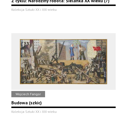
Z cyklu: Narodziny robota: Sielanka XX wieku (7)
Kolekcja Sztuki XX i XXI wieku
Wojciech Fangor
Budowa (szkic)
Kolekcja Sztuki XX i XXI wieku