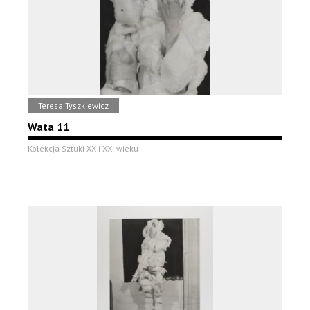
Teresa Tyszkiewicz
Wata 11
Kolekcja Sztuki XX i XXI wieku