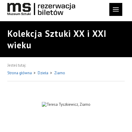
Kolekcja Sztuki XX i XXI
wieku
Jesteś tutaj:
Strona główna
>
Dzieła
>
Ziarno