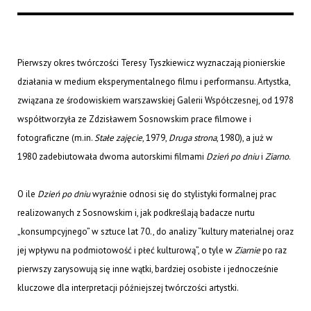
Pierwszy okres twórczości Teresy Tyszkiewicz wyznaczają pionierskie
działania w medium eksperymentalnego filmu i performansu. Artystka,
związana ze środowiskiem warszawskiej Galerii Współczesnej, od 1978
współtworzyła ze Zdzisławem Sosnowskim prace filmowe i
fotograficzne (m.in.
Stałe zajęcie
, 1979,
Druga strona
, 1980), a już w
1980 zadebiutowała dwoma autorskimi filmami
Dzień po dniu
i
Ziarno
.
O ile
Dzień po dniu
wyraźnie odnosi się do stylistyki formalnej prac
realizowanych z Sosnowskim i, jak podkreślają badacze nurtu
„konsumpcyjnego” w sztuce lat 70., do analizy “kultury materialnej oraz
jej wpływu na podmiotowość i płeć kulturową”, o tyle w
Ziarnie
po raz
pierwszy zarysowują się inne wątki, bardziej osobiste i jednocześnie
kluczowe dla interpretacji późniejszej twórczości artystki.