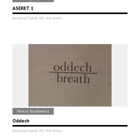
ASERET 1
Kolekcja Sztuki XX i XXI wieku
Teresa Tyszkiewicz
Oddech
Kolekcja Sztuki XX i XXI wieku