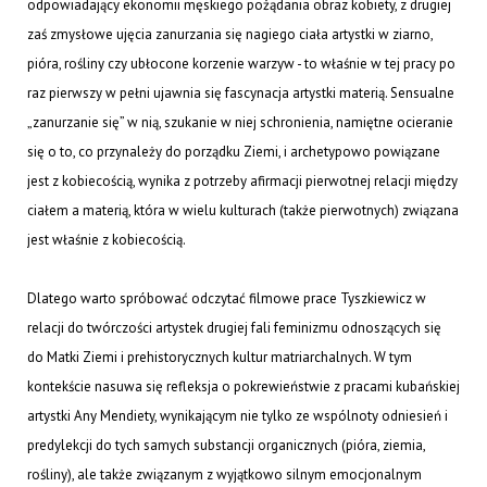
odpowiadający ekonomii męskiego pożądania obraz kobiety, z drugiej
zaś zmysłowe ujęcia zanurzania się nagiego ciała artystki w ziarno,
pióra, rośliny czy ubłocone korzenie warzyw - to właśnie w tej pracy po
raz pierwszy w pełni ujawnia się fascynacja artystki materią. Sensualne
„zanurzanie się” w nią, szukanie w niej schronienia, namiętne ocieranie
się o to, co przynależy do porządku Ziemi, i archetypowo powiązane
jest z kobiecością, wynika z potrzeby afirmacji pierwotnej relacji między
ciałem a materią, która w wielu kulturach (także pierwotnych) związana
jest właśnie z kobiecością.
Dlatego warto spróbować odczytać filmowe prace Tyszkiewicz w
relacji do twórczości artystek drugiej fali feminizmu odnoszących się
do Matki Ziemi i prehistorycznych kultur matriarchalnych. W tym
kontekście nasuwa się refleksja o pokrewieństwie z pracami kubańskiej
artystki Any Mendiety, wynikającym nie tylko ze wspólnoty odniesień i
predylekcji do tych samych substancji organicznych (pióra, ziemia,
rośliny), ale także związanym z wyjątkowo silnym emocjonalnym