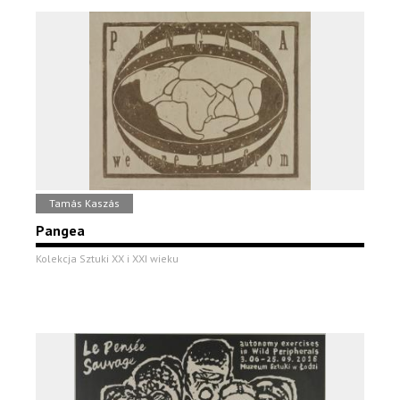
Tamás Kaszás
Pangea
Kolekcja Sztuki XX i XXI wieku