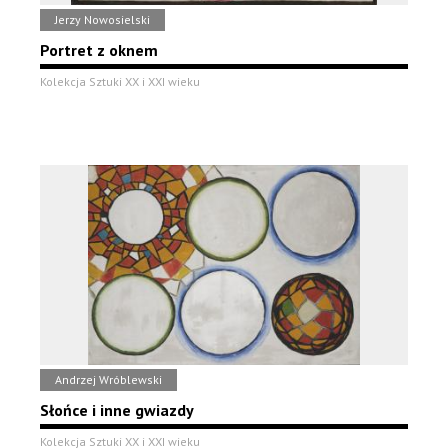
Jerzy Nowosielski
Portret z oknem
Kolekcja Sztuki XX i XXI wieku
Andrzej Wróblewski
Słońce i inne gwiazdy
Kolekcja Sztuki XX i XXI wieku