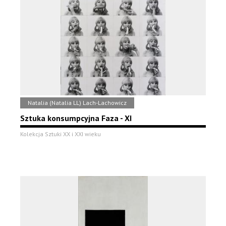
Natalia (Natalia LL) Lach-Lachowicz
Sztuka konsumpcyjna Faza - XI
Kolekcja Sztuki XX i XXI wieku