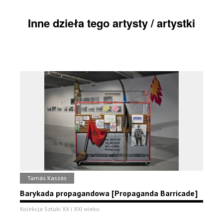
Inne dzieła tego artysty / artystki
Tamás Kaszás
Barykada propagandowa [Propaganda Barricade]
Kolekcja Sztuki XX i XXI wieku