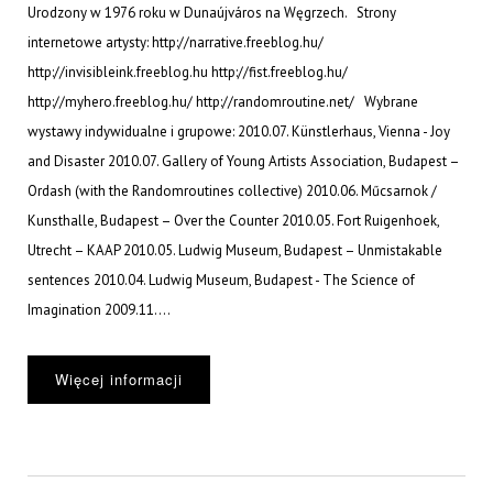
Urodzony w 1976 roku w Dunaújváros na Węgrzech. Strony
internetowe artysty: http://narrative.freeblog.hu/
http://invisibleink.freeblog.hu http://fist.freeblog.hu/
http://myhero.freeblog.hu/ http://randomroutine.net/ Wybrane
wystawy indywidualne i grupowe: 2010.07. Künstlerhaus, Vienna - Joy
and Disaster 2010.07. Gallery of Young Artists Association, Budapest –
Ordash (with the Randomroutines collective) 2010.06. Műcsarnok /
Kunsthalle, Budapest – Over the Counter 2010.05. Fort Ruigenhoek,
Utrecht – KAAP 2010.05. Ludwig Museum, Budapest – Unmistakable
sentences 2010.04. Ludwig Museum, Budapest - The Science of
Imagination 2009.11....
Więcej informacji