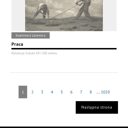
Kazimierz Lelewicz
Praca
Kolekcja Sztuki XX i XXI wieku
...
1
2
3
4
5
6
7
8
1020
Następna strona