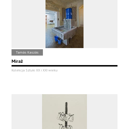
Tamás Kaszás
Miraż
Kolekcja Sztuki XX i XXI wieku