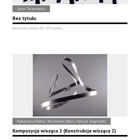
Leon Tarasewicz
Bez tytułu
Kolekcja Sztuki XX i XXI wieku
Katarzyna Kobro / Bolesław Utkin / Janusz Zagrodzki
Kompozycja wisząca 2 (Konstrukcja wisząca 2)