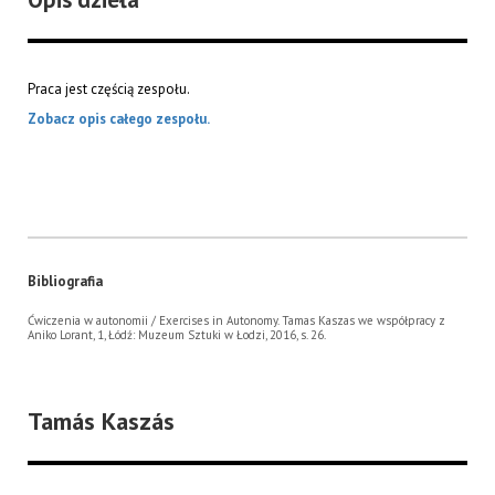
Praca jest częścią zespołu.
Zobacz opis całego zespołu.
Bibliografia
Ćwiczenia w autonomii / Exercises in Autonomy. Tamas Kaszas we współpracy z
Aniko Lorant, 1, Łódź: Muzeum Sztuki w Łodzi, 2016, s. 26.
Tamás Kaszás