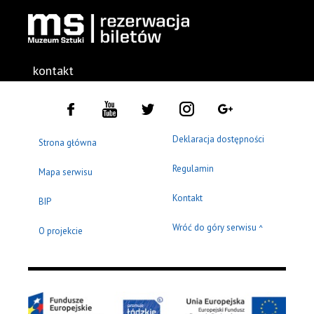
kontakt
Deklaracja dostępności
Strona główna
Regulamin
Mapa serwisu
Kontakt
BIP
Wróć do góry serwisu
^
O projekcie