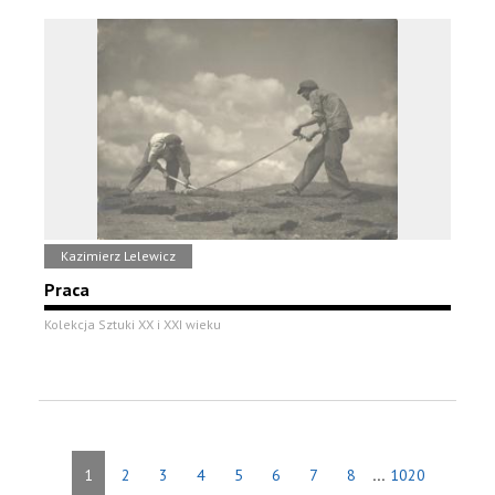
Kazimierz Lelewicz
Praca
Kolekcja Sztuki XX i XXI wieku
...
1
2
3
4
5
6
7
8
1020