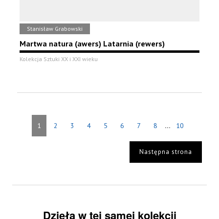
Stanisław Grabowski
Martwa natura (awers) Latarnia (rewers)
Kolekcja Sztuki XX i XXI wieku
...
1
2
3
4
5
6
7
8
10
Następna strona
Dzieła w tej samej kolekcji