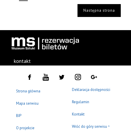
Następna strona
kontakt
Deklaracja dostępności
Strona główna
Regulamin
Mapa serwisu
Kontakt
BIP
Wróć do góry serwisu
^
O projekcie