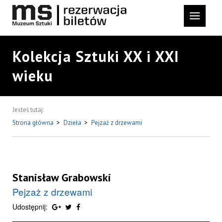
Kolekcja Sztuki XX i XXI
wieku
Jesteś tutaj:
Strona główna
>
Dzieła
>
Pejzaż z drzewami
Stanisław Grabowski
Pejzaż z drzewami
Udostępnij: