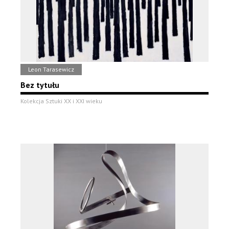
Leon Tarasewicz
Bez tytułu
Kolekcja Sztuki XX i XXI wieku