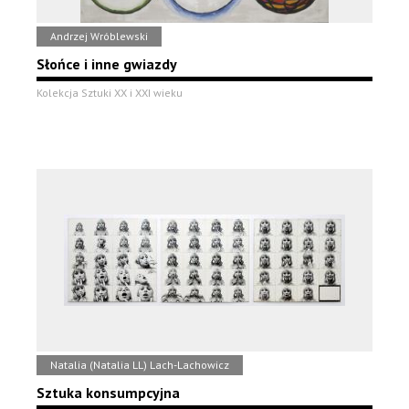
Andrzej Wróblewski
Słońce i inne gwiazdy
Kolekcja Sztuki XX i XXI wieku
Natalia (Natalia LL) Lach-Lachowicz
Sztuka konsumpcyjna