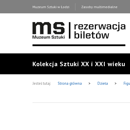
Muzeum Sztuki w Łodzi
Zasoby multimedialne
Kolekcja Sztuki XX i XXI wieku
Jesteś tutaj:
Strona główna
>
Dzieła
>
Fig