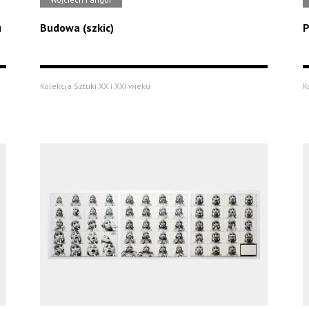
u
Budowa (szkic)
P
Kolekcja Sztuki XX i XXI wieku
K