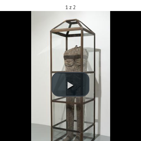
1
z
2