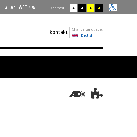
++
A
+
A
A
A
:
Kontrast:
A
A
A
A
Change language:
kontakt
English