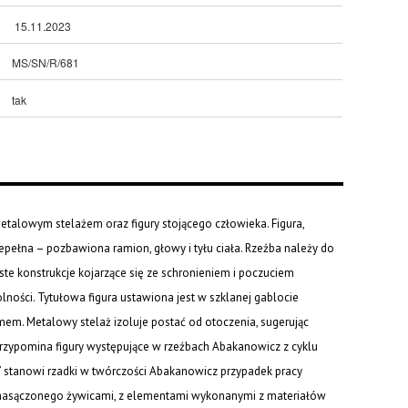
15.11.2023
MS/SN/R/681
tak
metalowym stelażem oraz figury stojącego człowieka. Figura,
pełna – pozbawiona ramion, głowy i tyłu ciała. Rzeźba należy do
te konstrukcje kojarzące się ze schronieniem i poczuciem
ności. Tytułowa figura ustawiona jest w szklanej gablocie
em. Metalowy stelaż izoluje postać od otoczenia, sugerując
zypomina figury występujące w rzeźbach Abakanowicz z cyklu
” stanowi rzadki w twórczości Abakanowicz przypadek pracy
o nasączonego żywicami, z elementami wykonanymi z materiałów