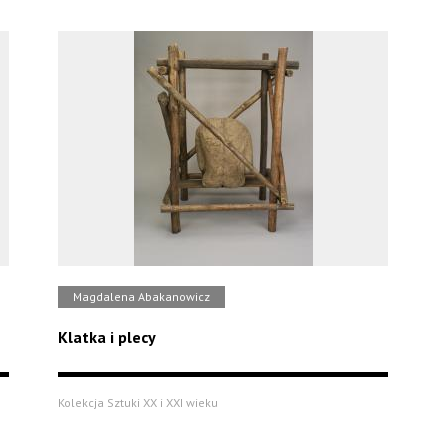
Magdalena Abakanowicz
Klatka i plecy
Kolekcja Sztuki XX i XXI wieku