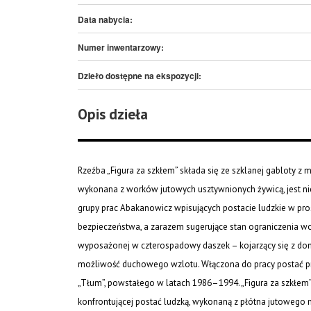
Data nabycia:
Numer inwentarzowy:
Dzieło dostępne na ekspozycji:
Opis dzieła
Rzeźba „Figura za szkłem” składa się ze szklanej gabloty z 
wykonana z worków jutowych usztywnionych żywicą, jest nie
grupy prac Abakanowicz wpisujących postacie ludzkie w pros
bezpieczeństwa, a zarazem sugerujące stan ograniczenia wol
wyposażonej w czterospadowy daszek – kojarzący się z dom
możliwość duchowego wzlotu. Włączona do pracy postać pr
„Tłum”, powstałego w latach 1986–1994. „Figura za szkłem
konfrontującej postać ludzką, wykonaną z płótna jutoweg