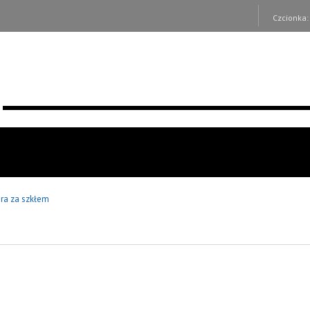
Czcionka
ura za szkłem