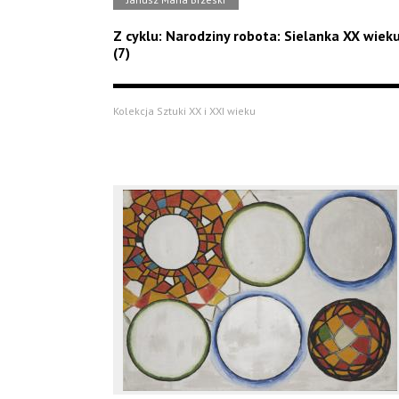
Z cyklu: Narodziny robota: Sielanka XX wiek
(7)
Kolekcja Sztuki XX i XXI wieku