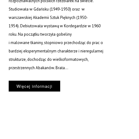
rozpoznawalnych polskich rzeźbiarek na świecie.
Studiowała w Gdańsku (1949-1950) oraz w
warszawskiej Akademii Sztuk Pięknych (1950-
1954). Debiutowała wystawą w Kordegardzie w 1960
roku. Na początku tworzyła gobeliny
i malowane tkaniny, stopniowo przechodząc do prac o
bardziej eksperymentalnym charakterze i nieregularnej
strukturze, dochodząc do wielkoformatowych,
przestrzennych Abakanów. Brała...
Więcej informacji