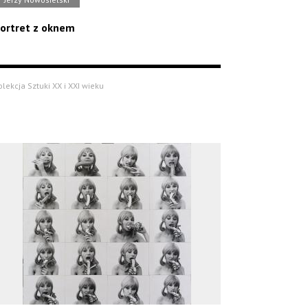
ortret z oknem
olekcja Sztuki XX i XXI wieku