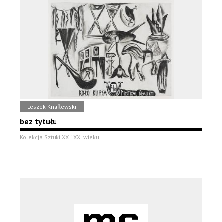
Leszek Knaflewski
bez tytułu
Kolekcja Sztuki XX i XXI wieku