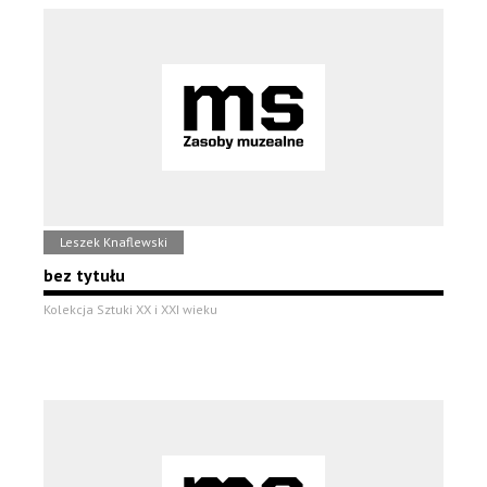
Leszek Knaflewski
bez tytułu
Kolekcja Sztuki XX i XXI wieku