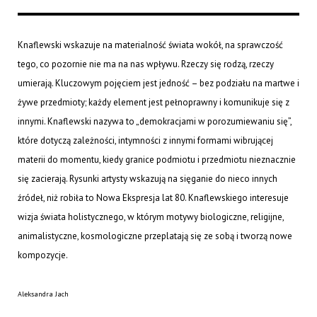
Knaflewski wskazuje na materialność świata wokół, na sprawczość
tego, co pozornie nie ma na nas wpływu. Rzeczy się rodzą, rzeczy
umierają. Kluczowym pojęciem jest jedność – bez podziału na martwe i
żywe przedmioty; każdy element jest pełnoprawny i komunikuje się z
innymi. Knaflewski nazywa to „demokracjami w porozumiewaniu się”,
które dotyczą zależności, intymności z innymi formami wibrującej
materii do momentu, kiedy granice podmiotu i przedmiotu nieznacznie
się zacierają. Rysunki artysty wskazują na sięganie do nieco innych
źródeł, niż robiła to Nowa Ekspresja lat 80. Knaflewskiego interesuje
wizja świata holistycznego, w którym motywy biologiczne, religijne,
animalistyczne, kosmologiczne przeplatają się ze sobą i tworzą nowe
kompozycje.
Aleksandra Jach