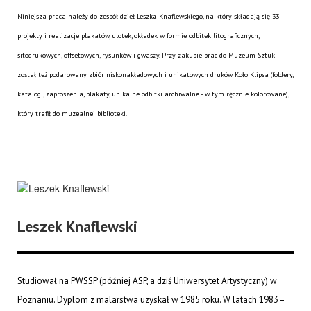
Niniejsza praca należy do zespół dzieł Leszka Knaflewskiego, na który składają się 33
projekty i realizacje plakatów, ulotek, okładek w formie odbitek litograficznych,
sitodrukowych, offsetowych, rysunków i gwaszy. Przy zakupie prac do Muzeum Sztuki
został też podarowany zbiór niskonakładowych i unikatowych druków Koło Klipsa (foldery,
katalogi, zaproszenia, plakaty, unikalne odbitki archiwalne - w tym ręcznie kolorowane),
który trafił do muzealnej biblioteki.
Leszek Knaflewski
Studiował na PWSSP (później ASP, a dziś Uniwersytet Artystyczny) w
Poznaniu. Dyplom z malarstwa uzyskał w 1985 roku. W latach 1983–