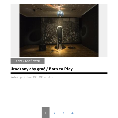
Leszek Knaflewski
Urodzony aby grać / Born to Play
Kolekcja Sztuki XX i XXI wieku
1
2
3
4