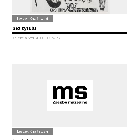
Leszek Knaflewski
bez tytułu
Kolekcja Sztuki XX i XXI wieku
Leszek Knaflewski