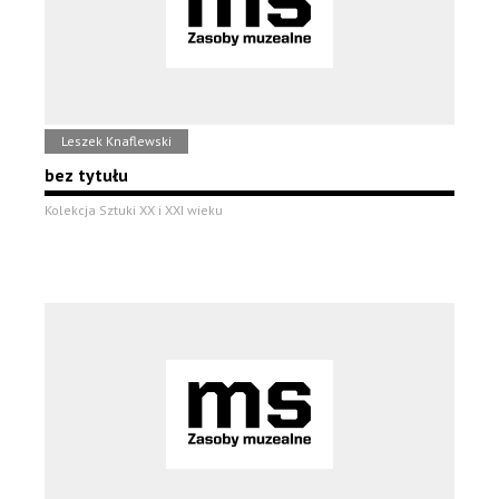
Leszek Knaflewski
bez tytułu
Kolekcja Sztuki XX i XXI wieku