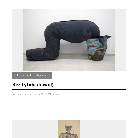
Leszek Knaflewski
Bez tytułu (bawół)
Kolekcja Sztuki XX i XXI wieku