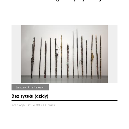
Leszek Knaflewski
Bez tytułu (dzidy)
Kolekcja Sztuki XX i XXI wieku