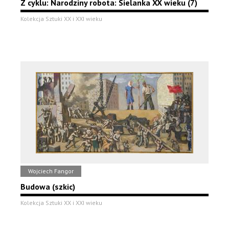
Z cyklu: Narodziny robota: Sielanka XX wieku (7)
Kolekcja Sztuki XX i XXI wieku
Wojciech Fangor
Budowa (szkic)
Kolekcja Sztuki XX i XXI wieku