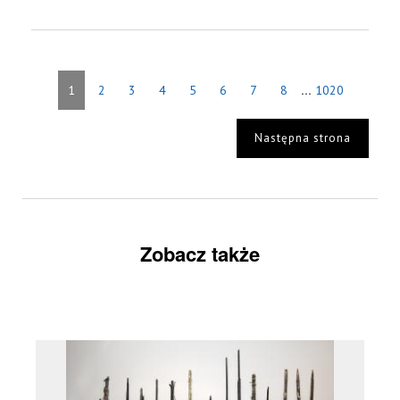
...
1
2
3
4
5
6
7
8
1020
Następna strona
Zobacz także