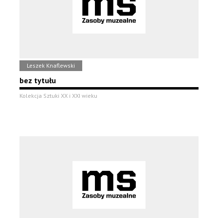
Leszek Knaflewski
bez tytułu
Kolekcja Sztuki XX i XXI wieku