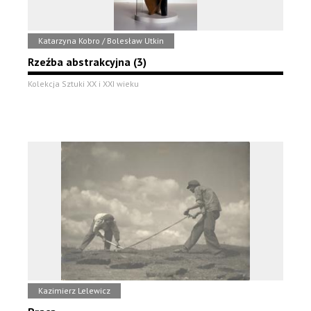
Katarzyna Kobro / Bolesław Utkin
Rzeźba abstrakcyjna (3)
Kolekcja Sztuki XX i XXI wieku
Kazimierz Lelewicz