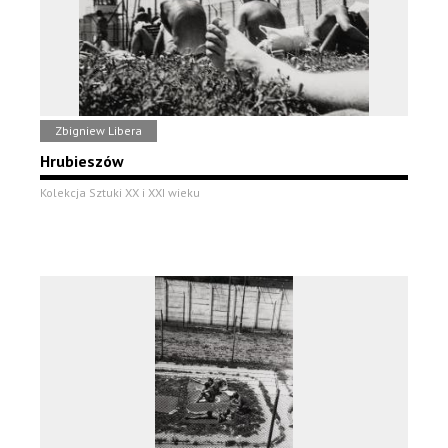
Zbigniew Libera
Hrubieszów
Kolekcja Sztuki XX i XXI wieku