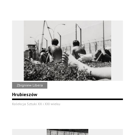
Zbigniew Libera
Hrubieszów
Kolekcja Sztuki XX i XXI wieku