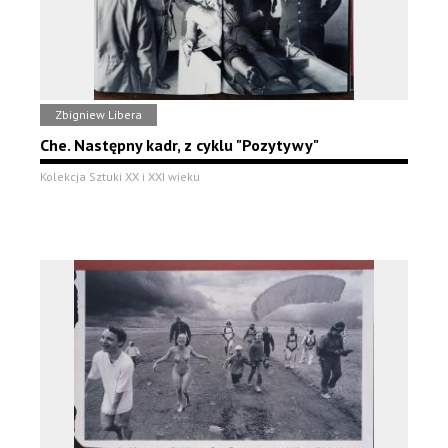
Zbigniew Libera
Che. Następny kadr, z cyklu "Pozytywy"
Kolekcja Sztuki XX i XXI wieku