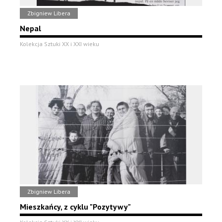
Zbigniew Libera
Nepal
Kolekcja Sztuki XX i XXI wieku
Zbigniew Libera
Mieszkańcy, z cyklu "Pozytywy"