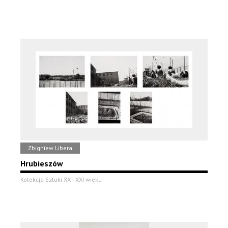
Zbigniew Libera
Hrubieszów
Kolekcja Sztuki XX i XXI wieku