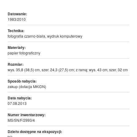
Datowanie:
1983/2010
Technika:
fotografia czarno-biała, wydruk komputerowy
Materiały:
papier fotograficzny
Rozmiar:
wys. 35,8 (38,5) cm, szer. 24,3 (27,5) cm; z ramą: wys. 43 cm, szer. 32 cm
Sposób nabycia:
zakup (dotacja MKiDN)
Data nabycia:
07.08.2013
Numer inwentarzowy:
MS/SN/F/2993/4
Dzieło dostępne na ekspozycji:
tak