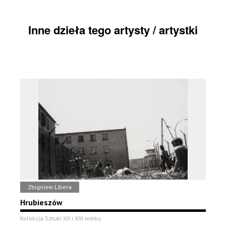
Inne dzieła tego artysty / artystki
Zbigniew Libera
Hrubieszów
Kolekcja Sztuki XX i XXI wieku