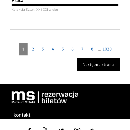
Praca
Kolekcja Sztuki XX i XXI wieku
...
1
2
3
4
5
6
7
8
1020
Następna strona
kontakt