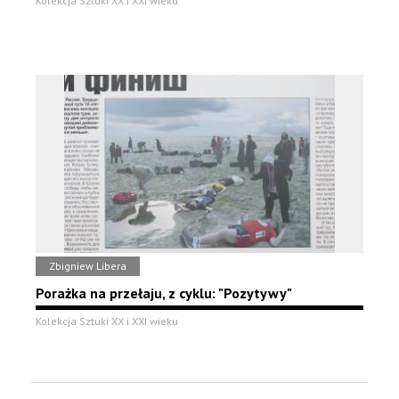
Kolekcja Sztuki XX i XXI wieku
Zbigniew Libera
Porażka na przełaju, z cyklu: "Pozytywy"
Kolekcja Sztuki XX i XXI wieku