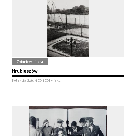
Zbigniew Libera
Hrubieszów
Kolekcja Sztuki XX i XXI wieku