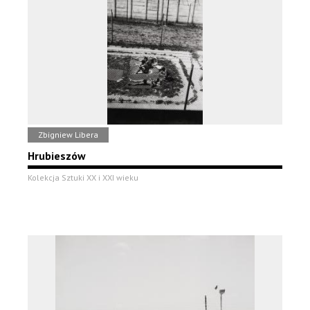
Zbigniew Libera
Hrubieszów
Kolekcja Sztuki XX i XXI wieku