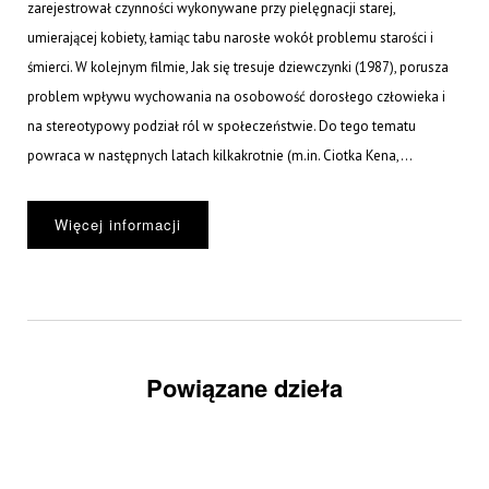
zarejestrował czynności wykonywane przy pielęgnacji starej,
umierającej kobiety, łamiąc tabu narosłe wokół problemu starości i
śmierci. W kolejnym filmie, Jak się tresuje dziewczynki (1987), porusza
problem wpływu wychowania na osobowość dorosłego człowieka i
na stereotypowy podział ról w społeczeństwie. Do tego tematu
powraca w następnych latach kilkakrotnie (m.in. Ciotka Kena,...
Więcej informacji
Powiązane dzieła