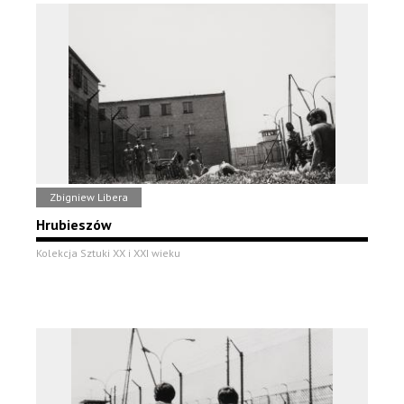
Zbigniew Libera
Hrubieszów
Kolekcja Sztuki XX i XXI wieku