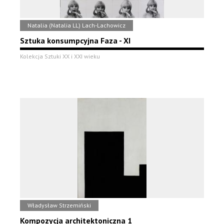
Natalia (Natalia LL) Lach-Lachowicz
Sztuka konsumpcyjna Faza - XI
Kolekcja Sztuki XX i XXI wieku
Władysław Strzemiński
Kompozycja architektoniczna 1