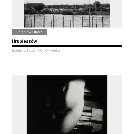
Zbigniew Libera
Hrubieszów
Kolekcja Sztuki XX i XXI wieku