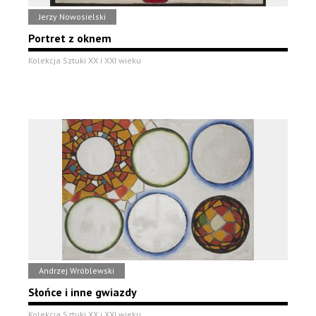
Jerzy Nowosielski
Portret z oknem
Kolekcja Sztuki XX i XXI wieku
Andrzej Wróblewski
Słońce i inne gwiazdy
Kolekcja Sztuki XX i XXI wieku