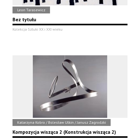
Leon Tarasewicz
Bez tytułu
Kolekcja Sztuki XX i XXI wieku
Katarzyna Kobro / Bolesław Utkin / Janusz Zagrodzki
Kompozycja wisząca 2 (Konstrukcja wisząca 2)