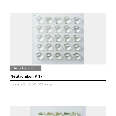
Jerzy Rosołowicz
Neutronikon P 17
Kolekcja Sztuki XX i XXI wieku