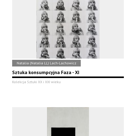
Natalia (Natalia LL) Lach-Lachowicz
Sztuka konsumpcyjna Faza - XI
Kolekcja Sztuki XX i XXI wieku