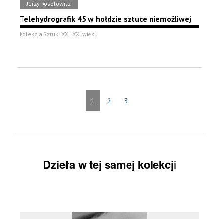
Jerzy Rosołowicz
Telehydrografik 45 w hołdzie sztuce niemożliwej
Kolekcja Sztuki XX i XXI wieku
1
2
3
Dzieła w tej samej kolekcji