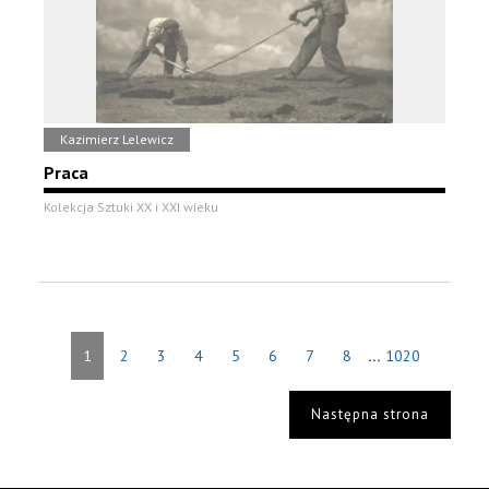
Kazimierz Lelewicz
Praca
Kolekcja Sztuki XX i XXI wieku
...
1
2
3
4
5
6
7
8
1020
Następna strona