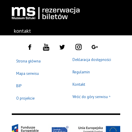
kontakt
Deklaracja dostępności
Strona główna
Regulamin
Mapa serwisu
Kontakt
BIP
Wróć do góry serwisu
^
O projekcie