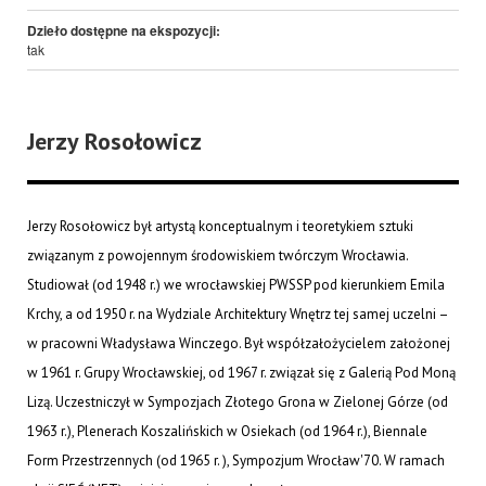
Dzieło dostępne na ekspozycji:
tak
Jerzy Rosołowicz
Jerzy Rosołowicz był artystą konceptualnym i teoretykiem sztuki
związanym z powojennym środowiskiem twórczym Wrocławia.
Studiował (od 1948 r.) we wrocławskiej PWSSP pod kierunkiem Emila
Krchy, a od 1950 r. na Wydziale Architektury Wnętrz tej samej uczelni –
w pracowni Władysława Winczego. Był współzałożycielem założonej
w 1961 r. Grupy Wrocławskiej, od 1967 r. związał się z Galerią Pod Moną
Lizą. Uczestniczył w Sympozjach Złotego Grona w Zielonej Górze (od
1963 r.), Plenerach Koszalińskich w Osiekach (od 1964 r.), Biennale
Form Przestrzennych (od 1965 r. ), Sympozjum Wrocław'70. W ramach