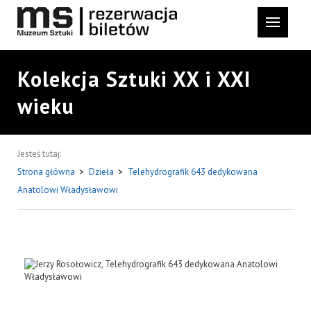
Kolekcja Sztuki XX i XXI
wieku
Jesteś tutaj:
Strona główna
>
Dzieła
>
Telehydrografik 643 dedykowana
Anatolowi Władysławowi