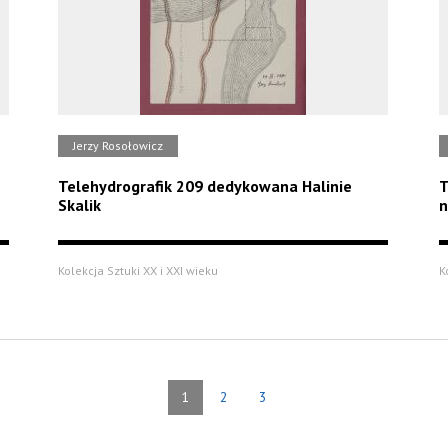
Jerzy Rosołowicz
Telehydrografik 209 dedykowana Halinie
T
Skalik
n
Kolekcja Sztuki XX i XXI wieku
K
1
2
3