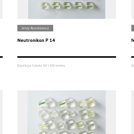
Jerzy Rosołowicz
Neutronikon P 14
N
Kolekcja Sztuki XX i XXI wieku
K