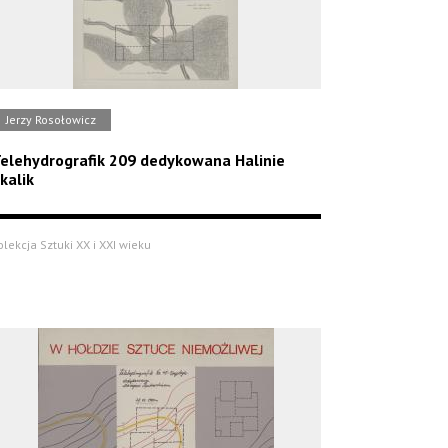
Jerzy Rosołowicz
elehydrografik 209 dedykowana Halinie
kalik
olekcja Sztuki XX i XXI wieku