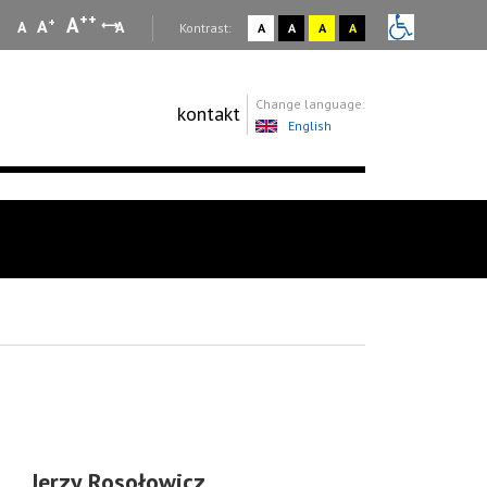
++
A
+
A
A
A
:
Kontrast:
A
A
A
A
Change language:
kontakt
English
Jerzy Rosołowicz