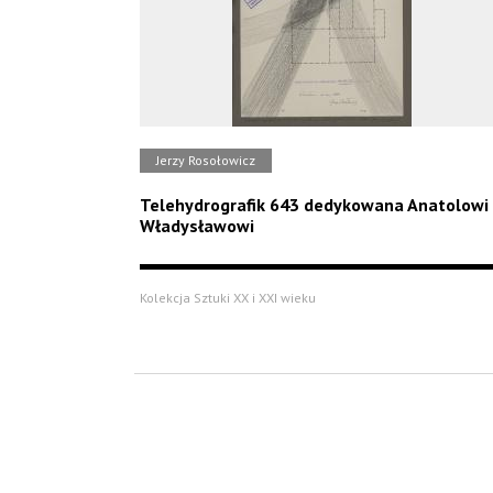
Jerzy Rosołowicz
Telehydrografik 643 dedykowana Anatolowi
Władysławowi
Kolekcja Sztuki XX i XXI wieku