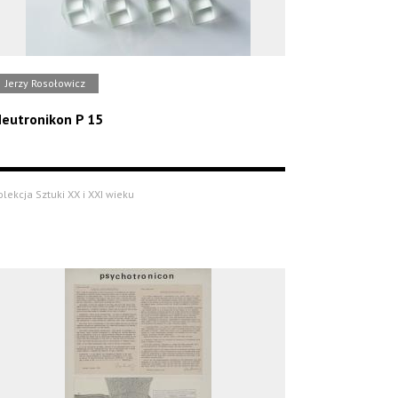
Jerzy Rosołowicz
eutronikon P 15
olekcja Sztuki XX i XXI wieku