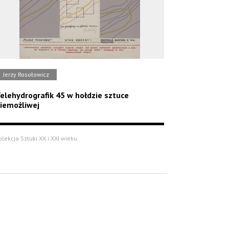
Jerzy Rosołowicz
elehydrografik 45 w hołdzie sztuce
iemożliwej
olekcja Sztuki XX i XXI wieku