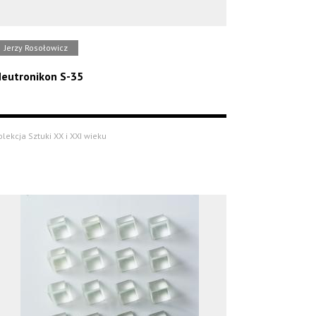
Jerzy Rosołowicz
eutronikon S-35
olekcja Sztuki XX i XXI wieku