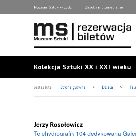
Muzeum Sztuki w Łodzi
Zasoby multimedialne
Kolekcja Sztuki XX i XXI wieku
Jesteś tutaj:
Strona główna
>
Dzieła
>
Tel
Jerzy Rosołowicz
Telehydrografik 104 dedykowana Galer