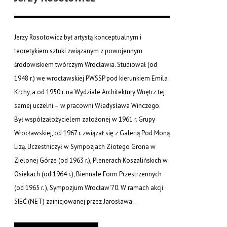
Jerzy Rosołowicz był artystą konceptualnym i
teoretykiem sztuki związanym z powojennym
środowiskiem twórczym Wrocławia. Studiował (od
1948 r.) we wrocławskiej PWSSP pod kierunkiem Emila
Krchy, a od 1950 r. na Wydziale Architektury Wnętrz tej
samej uczelni – w pracowni Władysława Winczego.
Był współzałożycielem założonej w 1961 r. Grupy
Wrocławskiej, od 1967 r. związał się z Galerią Pod Moną
Lizą. Uczestniczył w Sympozjach Złotego Grona w
Zielonej Górze (od 1963 r.), Plenerach Koszalińskich w
Osiekach (od 1964 r.), Biennale Form Przestrzennych
(od 1965 r. ), Sympozjum Wrocław'70. W ramach akcji
SIEĆ (NET) zainicjowanej przez Jarosława...