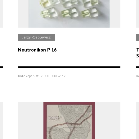
Jerzy Rosołowicz
Neutronikon P 16
T
S
Kolekcja Sztuki XX i XXI wieku
K