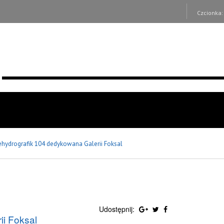
Czcionka
ehydrografik 104 dedykowana Galerii Foksal
Udostępnij:
ii Foksal