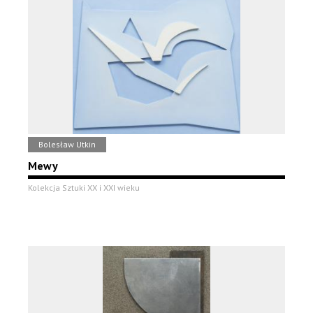
Bolesław Utkin
Mewy
Kolekcja Sztuki XX i XXI wieku