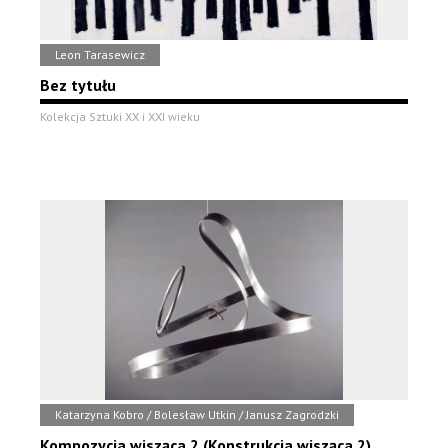
Leon Tarasewicz
Bez tytułu
Kolekcja Sztuki XX i XXI wieku
Katarzyna Kobro / Bolesław Utkin / Janusz Zagrodzki
Kompozycja wisząca 2 (Konstrukcja wisząca 2)