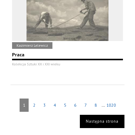
Kazimierz Lelewicz
Praca
Kolekcja Sztuki XX i XXI wieku
...
1
2
3
4
5
6
7
8
1020
Następna strona