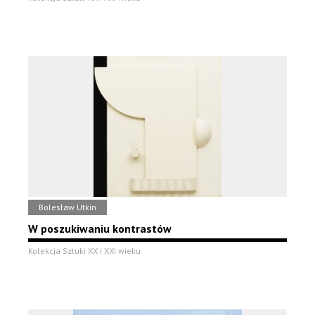
Bolesław Utkin
W poszukiwaniu kontrastów
Kolekcja Sztuki XX i XXI wieku