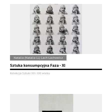
Natalia (Natalia LL) Lach-Lachowicz
Sztuka konsumpcyjna Faza - XI
Kolekcja Sztuki XX i XXI wieku