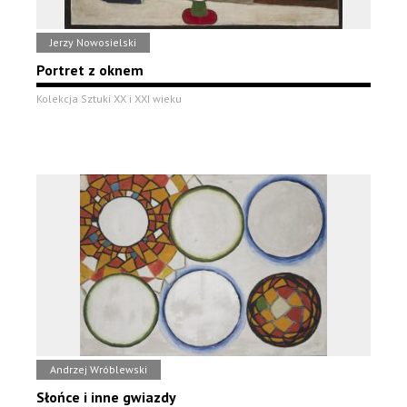
Jerzy Nowosielski
Portret z oknem
Kolekcja Sztuki XX i XXI wieku
Andrzej Wróblewski
Słońce i inne gwiazdy