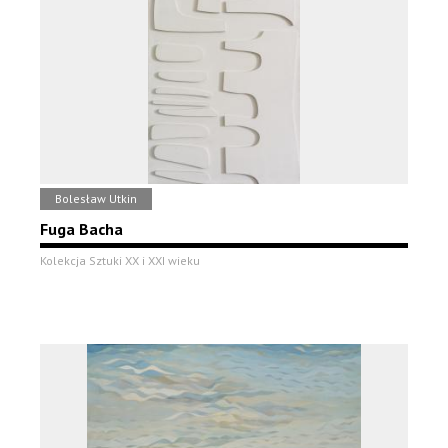
Bolesław Utkin
Fuga Bacha
Kolekcja Sztuki XX i XXI wieku