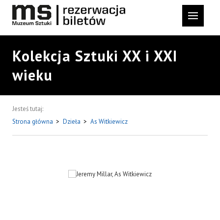
Kolekcja Sztuki XX i XXI
wieku
Jesteś tutaj:
Strona główna
>
Dzieła
>
As Witkiewicz