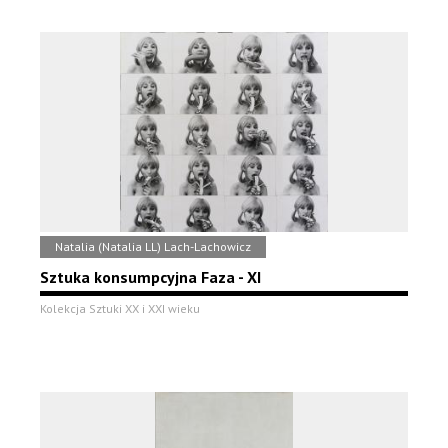
Natalia (Natalia LL) Lach-Lachowicz
Sztuka konsumpcyjna Faza - XI
Kolekcja Sztuki XX i XXI wieku