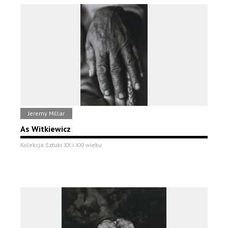
Jeremy Millar
As Witkiewicz
Kolekcja Sztuki XX i XXI wieku