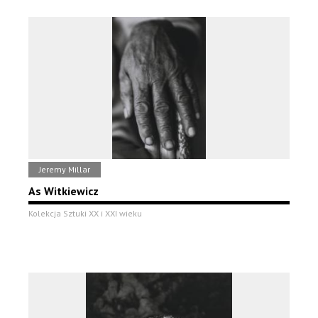
Jeremy Millar
As Witkiewicz
Kolekcja Sztuki XX i XXI wieku