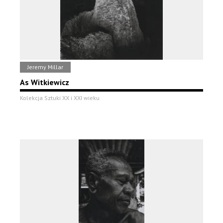
Jeremy Millar
As Witkiewicz
Kolekcja Sztuki XX i XXI wieku