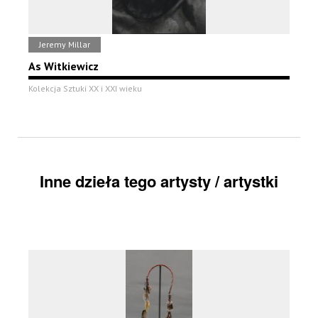
Jeremy Millar
As Witkiewicz
Kolekcja Sztuki XX i XXI wieku
Inne dzieła tego artysty / artystki