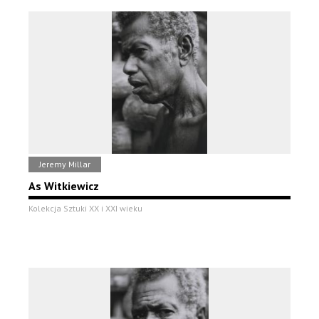
Jeremy Millar
As Witkiewicz
Kolekcja Sztuki XX i XXI wieku