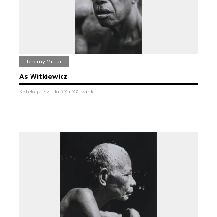
Jeremy Millar
As Witkiewicz
Kolekcja Sztuki XX i XXI wieku