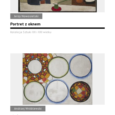
Jerzy Nowosielski
Portret z oknem
Kolekcja Sztuki XX i XXI wieku
Andrzej Wróblewski