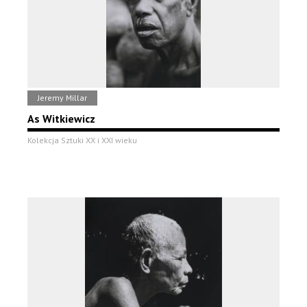
Jeremy Millar
As Witkiewicz
Kolekcja Sztuki XX i XXI wieku