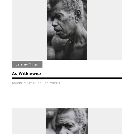
Jeremy Millar
As Witkiewicz
Kolekcja Sztuki XX i XXI wieku