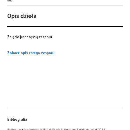
Opis dzieła
Zdjęcie jest częścią zespołu.
Zobacz opis całego zespołu
Bibliografia
Folder wystawy, Jeremy Millar M/W, Łódź: Muzeum Sztuki w Łodzi, 2014.