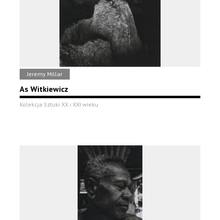
Jeremy Millar
As Witkiewicz
Kolekcja Sztuki XX i XXI wieku