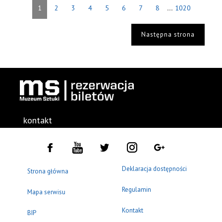
...
1
2
3
4
5
6
7
8
1020
Następna strona
kontakt
Deklaracja dostępności
Strona główna
Regulamin
Mapa serwisu
Kontakt
BIP