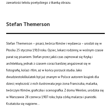
zawartości tekstu poetyckiego z tkanką obrazu.
Stefan Themerson
Stefan Themerson – pisarz, twórca filmów i wydawca – urodził się w
Płocku 25 stycznia 1910 roku. Ojciec, lekarz rodzinny, w wolnym czasie
parał się pisaniem. Stefan przez jakiś czas zajmował się fizyką i
architekturą, jednak z czasem coraz bardziej angażował się w
fotografię, kolaż i film, aż w końcu porzucił studia. Jako
dwudziestokilkulatek był już znanym w Polsce autorem książek dla
dzieci; większość z nich ilustrowała jego żona Franciszka, malarka,
twórczyni filmów, graficzka i scenografka. Z domu Weinles, urodziła się
w Warszawie 28 czerwca 1907 roku; była córką malarza i pianistki.
Kształciła się najpierw...