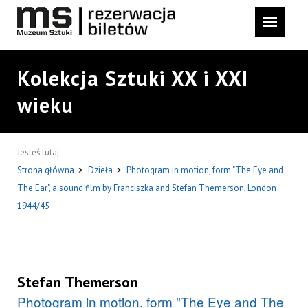
Kolekcja Sztuki XX i XXI
wieku
Jesteś tutaj:
Strona główna
>
Dzieła
>
Photogram in motion, form "The Eye and
The Ear", a sound film by Franciszka and Stefan Themerson, London
1944/45
Stefan Themerson
Photogram in motion, form "The Eye and The