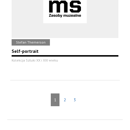
Stefan Themerson
Self-portrait
Kolekcja Sztuki XX i XXI wieku
1
2
3