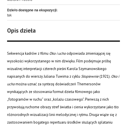
Dzieło dostępne na ekspozycji:
tak
Opis dzieła
Sekwencja kadrów z filmu
Oko i ucho
odpowiada zmieniającej się
wysokości wykorzystanego w nim dźwięku. Film podejmuje próbę
wizualnej interpretacji czterech pieśni Karola Szymanowskiego
napisanych do wierszy Juliana Tuwima z cyklu
Słopiewnie
(1921).
Oko i
ucho
można uznać za syntezę doświadczeń Themersonów
wynikających ze stosowania formuł dzieła filmowego jako
„fotogramów w ruchu” oraz „kolażu czasowego”. Pierwszą z nich
przywołują ruchome obrazy stref światła i cienia wykorzystane jako tło
różnorodnych wizualizacji linii melodycznej i rytmu. Druga wiąże się z
zastosowaniem bogatego repertuaru środków służących splataniu