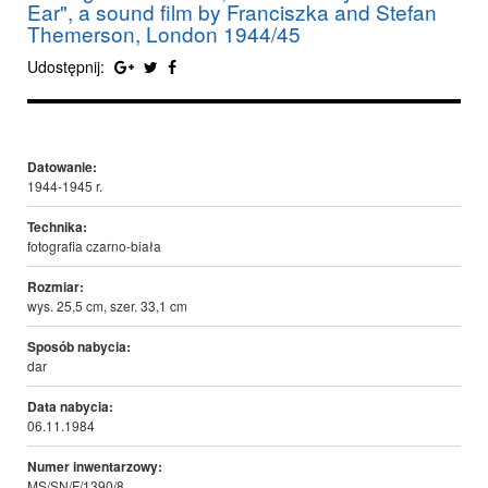
Ear", a sound film by Franciszka and Stefan
Themerson, London 1944/45
Udostępnij:
Datowanie:
1944-1945 r.
Technika:
fotografia czarno-biała
Rozmiar:
wys. 25,5 cm, szer. 33,1 cm
Sposób nabycia:
dar
Data nabycia:
06.11.1984
Numer inwentarzowy:
MS/SN/F/1390/8