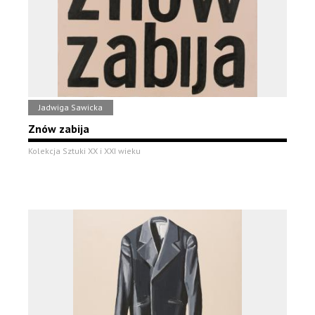
Jadwiga Sawicka
Znów zabija
Kolekcja Sztuki XX i XXI wieku