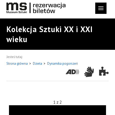
Kolekcja Sztuki XX i XXI
wieku
Jesteś tutaj:
Strona główna
>
Dzieła
>
Dynamika pogorszeń
1
z
2