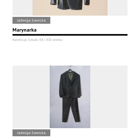
Jadwiga Sawicka
Marynarka
Kolekcja Sztuki XX i XXI wieku
Jadwiga Sawicka