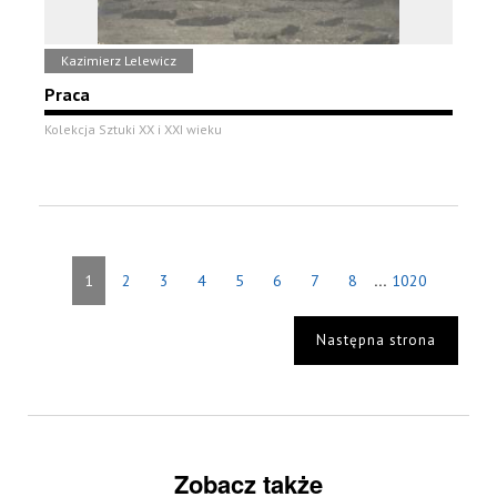
Kazimierz Lelewicz
Praca
Kolekcja Sztuki XX i XXI wieku
...
1
2
3
4
5
6
7
8
1020
Następna strona
Zobacz także