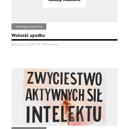
Jadwiga Sawicka
Wolność upadku
Kolekcja Sztuki XX i XXI wieku