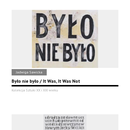
Jadwiga Sawicka
Było nie było / It Was, It Was Not
Kolekcja Sztuki XX i XXI wieku