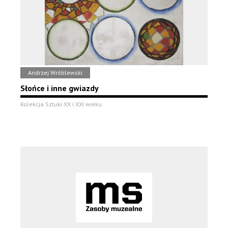
Andrzej Wróblewski
Słońce i inne gwiazdy
Kolekcja Sztuki XX i XXI wieku