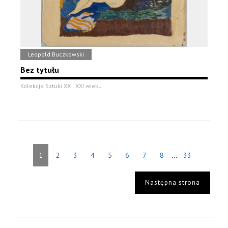
Leopold Buczkowski
Bez tytułu
Kolekcja Sztuki XX i XXI wieku
...
1
2
3
4
5
6
7
8
33
Następna strona