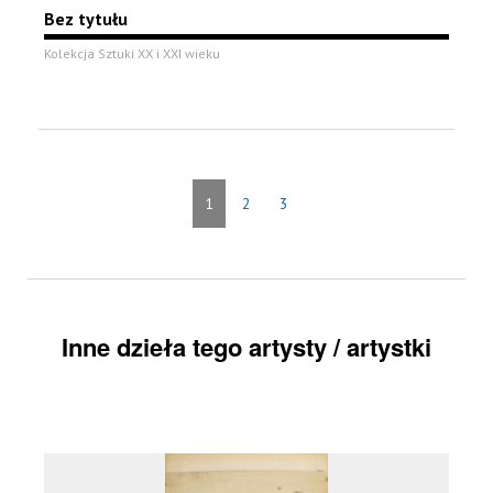
Bez tytułu
Kolekcja Sztuki XX i XXI wieku
1
2
3
Inne dzieła tego artysty / artystki