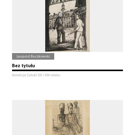
Leopold Buczkowski
Bez tytułu
Kolekcja Sztuki XX i XXI wieku