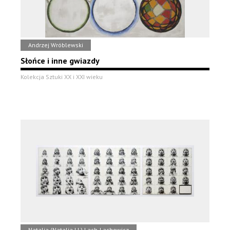
Andrzej Wróblewski
Słońce i inne gwiazdy
Kolekcja Sztuki XX i XXI wieku
Natalia (Natalia LL) Lach-Lachowicz