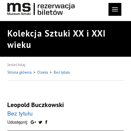
Kolekcja Sztuki XX i XXI
wieku
Jesteś tutaj:
Strona główna
>
Dzieła
>
Bez tytułu
Leopold Buczkowski
Bez tytułu
Udostępnij: