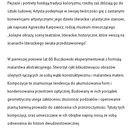
Pejzaże i portrety hołdują tradycji koloryzmu, rzeźby zaś zbliżają go do
sztuki ludowej. Artysta podejmuje w swojej twórczości grę z zastanymi
konwencjami artystycznymi; jego dzieło literackie i plastyczne stanowi,
jak napisała Agnieszka Karpowicz, rodzaj muzeum mieszczącego
„kolejne obrazy, sceny teatralne, literackie, historyczne, które »wiszą na
ścianach« literackiego świata przedstawionego”.
W pierwszej połowie lat 60. Buczkowski eksperymentował z formułą
malarstwa abstrakcyjnego. Stworzył cykl kilkudziesięciu obrazów
olejnych łączących ze sobą wątki konstruktywizmu i malarstwa materii.
Kompozycje te znamionuje tendencja do akumulowania form i
kondensowania przestrzeni optycznej. Budowany w nich porządek
geometryczny ulega zakłóceniu; złożoność podziałów i operowanie
plamą barwną prowadzi do zakłócenia ich przezroczystości. Tytuły tych
kompozycji, oraz umieszczane w ich obrębie napisy, niosą ze sobą
odniesienia do historii dwudziestowiecznej.