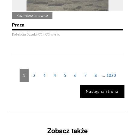
Kazimierz Lelewicz
Praca
Kolekcja Sztuki XX i XXI wieku
...
1
2
3
4
5
6
7
8
1020
Następna strona
Zobacz także