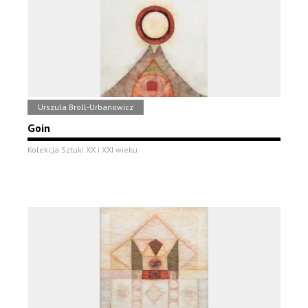
Urszula Broll-Urbanowicz
Goin
Kolekcja Sztuki XX i XXI wieku