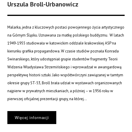
Urszula Broll-Urbanowicz
Malarka, jedna z kluczowych postaci powojennego życia artystycznego
na Górnym Śląsku. Uznawana za matkę polskiego buddyzmu. W latach
1949-1955 studiowała w katowickim oddziale krakowskiej ASP na
kierunku grafika propagandowa. W czasie studiów poznała Konrada
Swinarskiego, który udostępniał grupie studentów fragmenty Teorii
Widzenia Władysława Strzemińskiego i wprowadzał w awangardową
perspektywę historii sztuki. Jako współtwórczyni zawiązanej w tamtym
okresie grupy ST-53, Broll brała udział w wystawach organizowanych
najpierw w prywatnych mieszkaniach, a później – w 1956 roku w
pierwszej oficjalnej prezentacji grupy, na której...
Więcej informacji