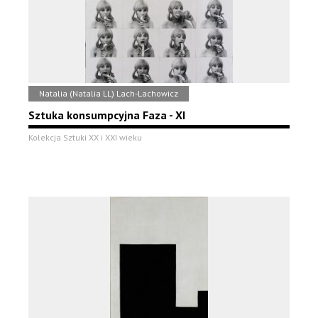
Natalia (Natalia LL) Lach-Lachowicz
Sztuka konsumpcyjna Faza - XI
Kolekcja Sztuki XX i XXI wieku