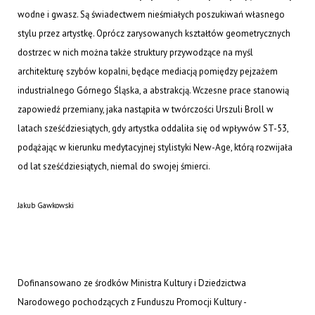
wodne i gwasz. Są świadectwem nieśmiałych poszukiwań własnego
stylu przez artystkę. Oprócz zarysowanych kształtów geometrycznych
dostrzec w nich można także struktury przywodzące na myśl
architekturę szybów kopalni, będące mediacją pomiędzy pejzażem
industrialnego Górnego Śląska, a abstrakcją. Wczesne prace stanowią
zapowiedź przemiany, jaka nastąpiła w twórczości Urszuli Broll w
latach sześćdziesiątych, gdy artystka oddaliła się od wpływów ST-53,
podążając w kierunku medytacyjnej stylistyki New-Age, którą rozwijała
od lat sześćdziesiątych, niemal do swojej śmierci.
Jakub Gawkowski
Dofinansowano ze środków Ministra Kultury i Dziedzictwa
Narodowego pochodzących z Funduszu Promocji Kultury -