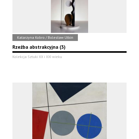
Katarzyna Kobro / Bolesław Utkin
Rzeźba abstrakcyjna (3)
Kolekcja Sztuki XX i XXI wieku