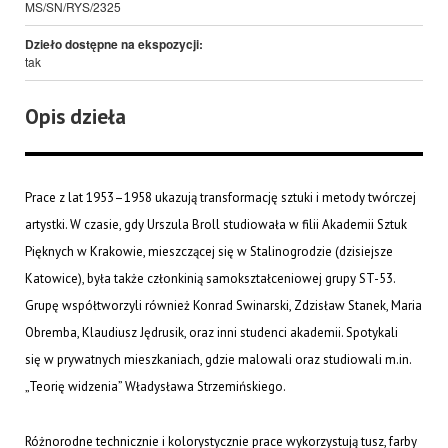
MS/SN/RYS/2325
Dzieło dostępne na ekspozycji:
tak
Opis dzieła
Prace z lat 1953–1958 ukazują transformację sztuki i metody twórczej
artystki. W czasie, gdy Urszula Broll studiowała w filii Akademii Sztuk
Pięknych w Krakowie, mieszczącej się w Stalinogrodzie (dzisiejsze
Katowice), była także członkinią samokształceniowej grupy ST-53.
Grupę współtworzyli również Konrad Swinarski, Zdzisław Stanek, Maria
Obremba, Klaudiusz Jędrusik, oraz inni studenci akademii. Spotykali
się w prywatnych mieszkaniach, gdzie malowali oraz studiowali m.in.
„Teorię widzenia” Władysława Strzemińskiego.
Różnorodne technicznie i kolorystycznie prace wykorzystują tusz, farby