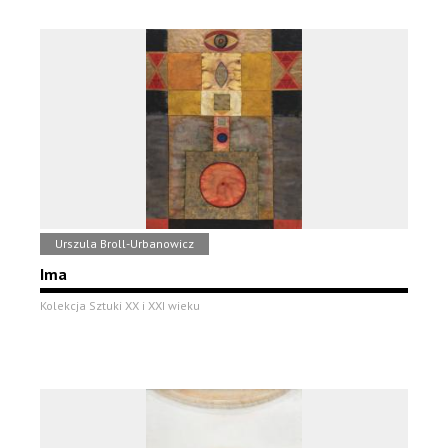
Urszula Broll-Urbanowicz
Ima
Kolekcja Sztuki XX i XXI wieku