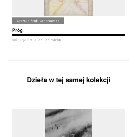
Urszula Broll-Urbanowicz
Próg
Kolekcja Sztuki XX i XXI wieku
Dzieła w tej samej kolekcji