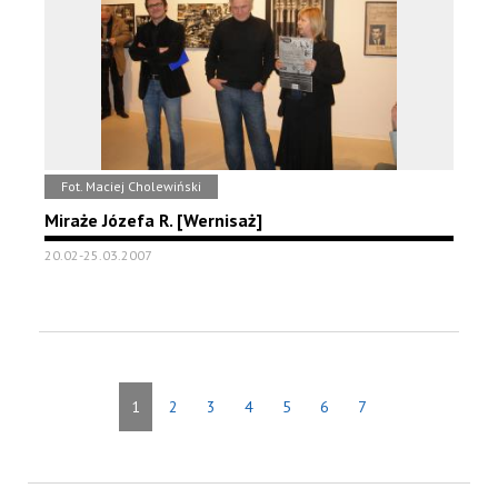
Fot. Maciej Cholewiński
Miraże Józefa R. [Wernisaż]
20.02-25.03.2007
1
2
3
4
5
6
7