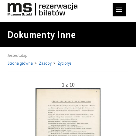
Dokumenty Inne
Jesteś tutaj:
Strona główna
>
Zasoby
>
Życiorys
1
z
10