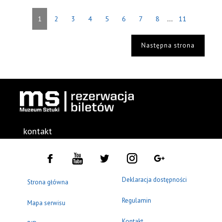
...
1
2
3
4
5
6
7
8
11
Następna strona
kontakt
Deklaracja dostępności
Strona główna
Regulamin
Mapa serwisu
Kontakt