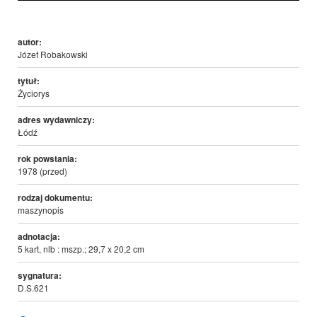
autor:
Józef Robakowski
tytuł:
Życiorys
adres wydawniczy:
Łódź
rok powstania:
1978 (przed)
rodzaj dokumentu:
maszynopis
adnotacja:
5 kart, nlb : mszp.; 29,7 x 20,2 cm
sygnatura:
D.S.621