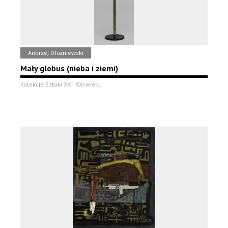
Andrzej Dłużniewski
Mały globus (nieba i ziemi)
Kolekcja Sztuki XX i XXI wieku