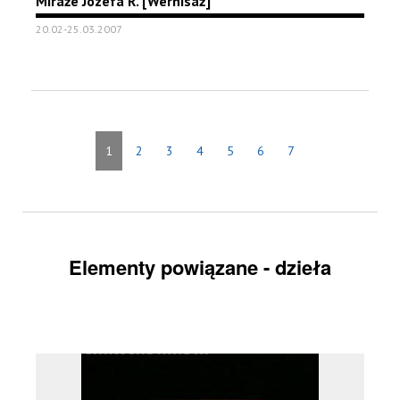
Miraże Józefa R. [Wernisaż]
20.02-25.03.2007
1
2
3
4
5
6
7
Elementy powiązane - dzieła