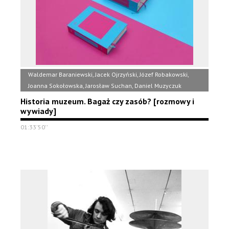
Waldemar Baraniewski, Jacek Ojrzyński, Józef Robakowski,
Joanna Sokołowska, Jarosław Suchan, Daniel Muzyczuk
Historia muzeum. Bagaż czy zasób? [rozmowy i
wywiady]
01:33'50''