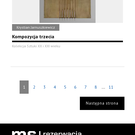
Krystian Jarnuszkiewicz
Kompozycja trzecia
Kolekcja Sztuki XX i XXI wieku
...
1
2
3
4
5
6
7
8
11
Następna strona