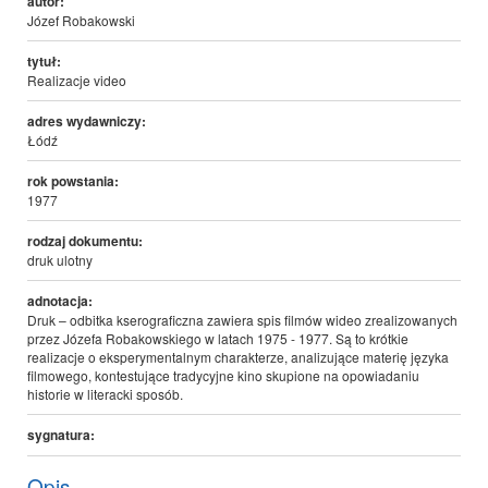
autor:
Józef Robakowski
tytuł:
Realizacje video
adres wydawniczy:
Łódź
rok powstania:
1977
rodzaj dokumentu:
druk ulotny
adnotacja:
Druk – odbitka kserograficzna zawiera spis filmów wideo zrealizowanych
przez Józefa Robakowskiego w latach 1975 - 1977. Są to krótkie
realizacje o eksperymentalnym charakterze, analizujące materię języka
filmowego, kontestujące tradycyjne kino skupione na opowiadaniu
historie w literacki sposób.
sygnatura:
Opis