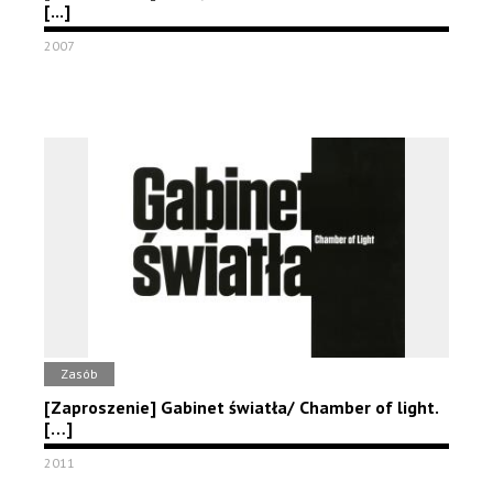
[...]
2007
Zasób
[Zaproszenie] Gabinet światła/ Chamber of light.
[…]
2011