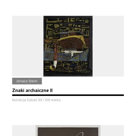
Jonasz Stern
Znaki archaiczne II
Kolekcja Sztuki XX i XXI wieku