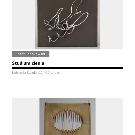
Józef Robakowski
Studium cienia
Kolekcja Sztuki XX i XXI wieku