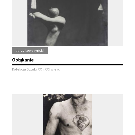
Jerzy Lewczyński
Obłąkanie
Kolekcja Sztuki XX i XXI wieku