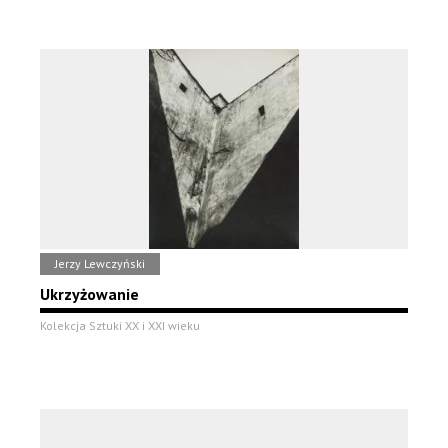
Jerzy Lewczyński
Ukrzyżowanie
Kolekcja Sztuki XX i XXI wieku