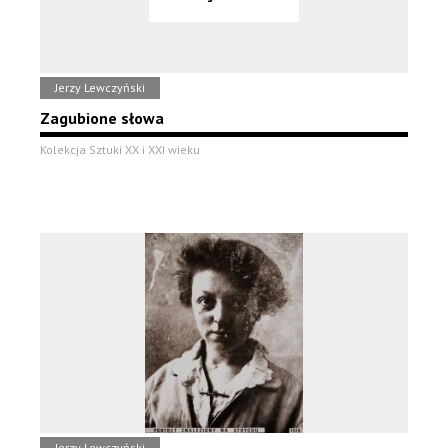
Jerzy Lewczyński
Zagubione słowa
Kolekcja Sztuki XX i XXI wieku
Jerzy Lewczyński