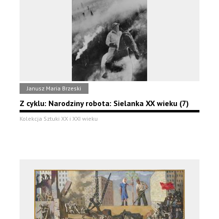
Janusz Maria Brzeski
Z cyklu: Narodziny robota: Sielanka XX wieku (7)
Kolekcja Sztuki XX i XXI wieku