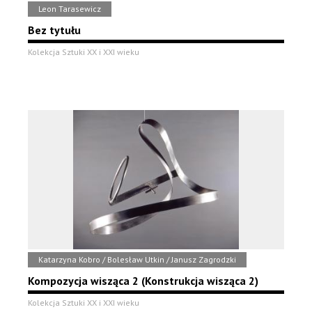
Leon Tarasewicz
Bez tytułu
Kolekcja Sztuki XX i XXI wieku
Katarzyna Kobro / Bolesław Utkin / Janusz Zagrodzki
Kompozycja wisząca 2 (Konstrukcja wisząca 2)
Kolekcja Sztuki XX i XXI wieku