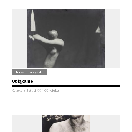
Jerzy Lewczyński
Obłąkanie
Kolekcja Sztuki XX i XXI wieku