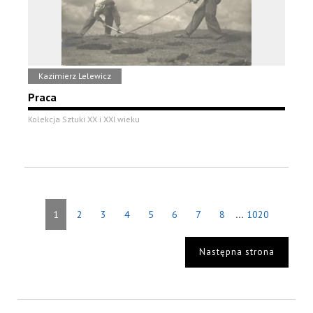
Kazimierz Lelewicz
Praca
Kolekcja Sztuki XX i XXI wieku
...
1
2
3
4
5
6
7
8
1020
Następna strona