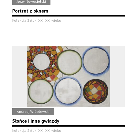
Jerzy Nowosielski
Portret z oknem
Kolekcja Sztuki XX i XXI wieku
Andrzej Wróblewski
Słońce i inne gwiazdy
Kolekcja Sztuki XX i XXI wieku