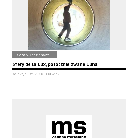
Cezary Bodzianowski
Sfery de la Lux, potocznie zwane Luna
Kolekcja Sztuki XX i XXI wieku