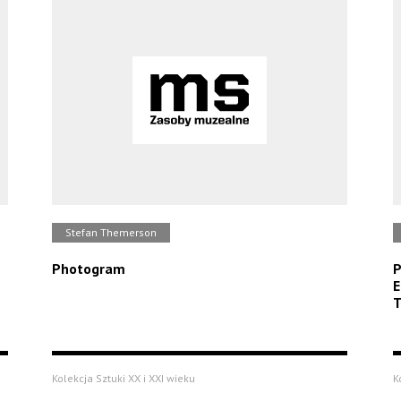
Stefan Themerson
Photogram
P
E
T
Kolekcja Sztuki XX i XXI wieku
K