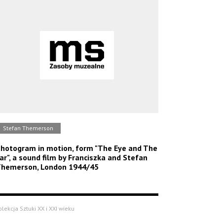
Stefan Themerson
hotogram in motion, form "The Eye and The
ar", a sound film by Franciszka and Stefan
hemerson, London 1944/45
olekcja Sztuki XX i XXI wieku