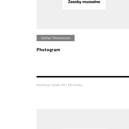
Stefan Themerson
Photogram
Kolekcja Sztuki XX i XXI wieku