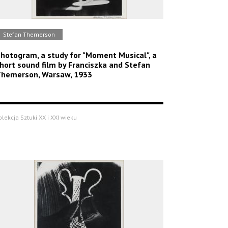
Stefan Themerson
hotogram, a study for "Moment Musical", a
hort sound film by Franciszka and Stefan
hemerson, Warsaw, 1933
olekcja Sztuki XX i XXI wieku