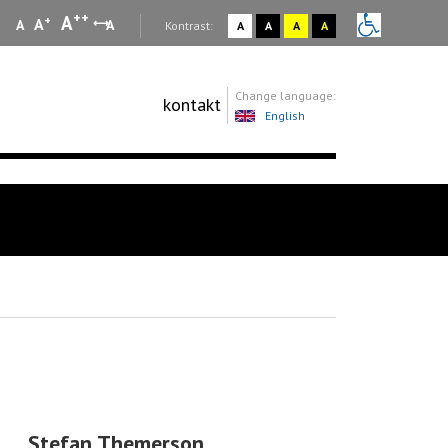
++
A
+
A
A
A
:
Kontrast:
A
A
A
A
Change language:
kontakt
English
Stefan Themerson