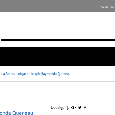
Czcionka
era alfabetu - inicjał do książki Raymonda Queneau
Udostępnij:
aymonda Queneau