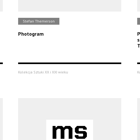
Stefan Themerson
Photogram
P
s
T
Kolekcja Sztuki XX i XXI wieku
K