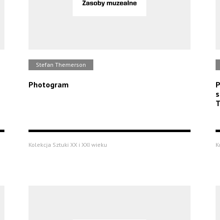
Stefan Themerson
Photogram
P
s
T
Kolekcja Sztuki XX i XXI wieku
K