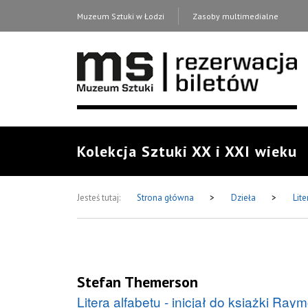
Muzeum Sztuki w Łodzi
Zasoby multimedialne
Kolekcja Sztuki XX i XXI wieku
Jesteś tutaj:
Strona główna
>
Dzieła
>
Lit
Stefan Themerson
Litera alfabetu - inicjał do książki R