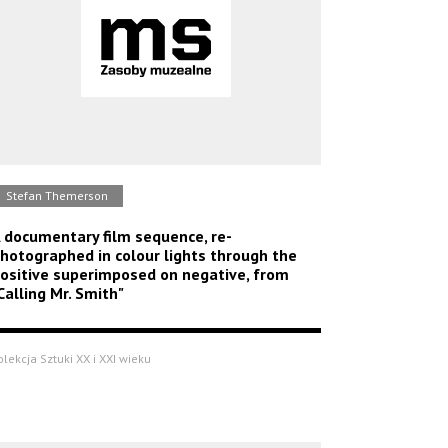
Stefan Themerson
 documentary film sequence, re-
hotographed in colour lights through the
ositive superimposed on negative, from
Calling Mr. Smith"
olekcja Sztuki XX i XXI wieku