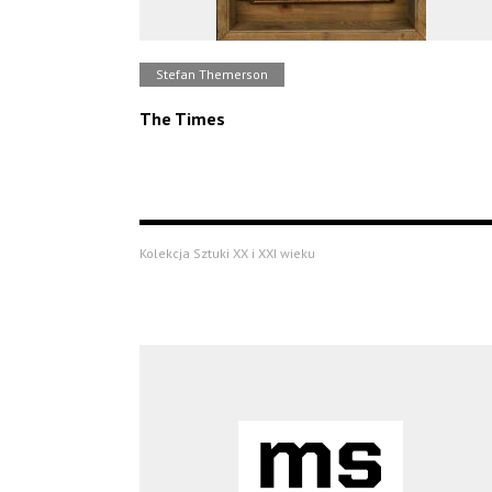
Stefan Themerson
The Times
Kolekcja Sztuki XX i XXI wieku