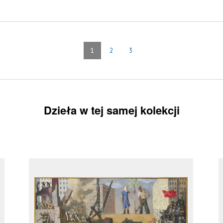
1
2
3
Dzieła w tej samej kolekcji