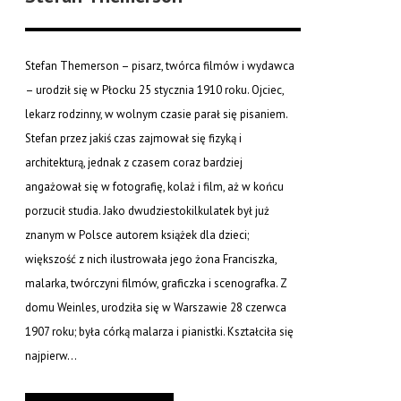
Stefan Themerson – pisarz, twórca filmów i wydawca
– urodził się w Płocku 25 stycznia 1910 roku. Ojciec,
lekarz rodzinny, w wolnym czasie parał się pisaniem.
Stefan przez jakiś czas zajmował się fizyką i
architekturą, jednak z czasem coraz bardziej
angażował się w fotografię, kolaż i film, aż w końcu
porzucił studia. Jako dwudziestokilkulatek był już
znanym w Polsce autorem książek dla dzieci;
większość z nich ilustrowała jego żona Franciszka,
malarka, twórczyni filmów, graficzka i scenografka. Z
domu Weinles, urodziła się w Warszawie 28 czerwca
1907 roku; była córką malarza i pianistki. Kształciła się
najpierw...