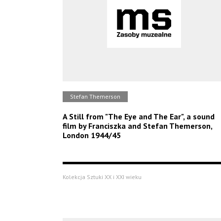
Stefan Themerson
A Still from "The Eye and The Ear", a sound
film by Franciszka and Stefan Themerson,
London 1944/45
Kolekcja Sztuki XX i XXI wieku