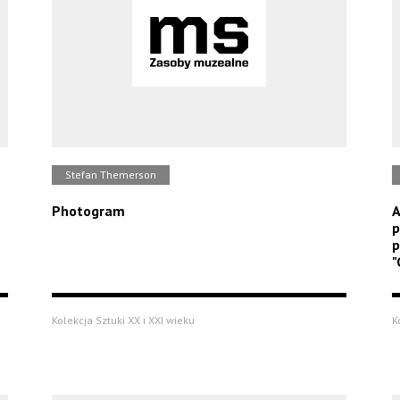
Stefan Themerson
Photogram
A
p
p
"
Kolekcja Sztuki XX i XXI wieku
K