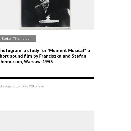
Stefan Themerson
hotogram, a study for "Moment Musical", a
hort sound film by Franciszka and Stefan
hemerson, Warsaw, 1933
olekcja Sztuki XX i XXI wieku