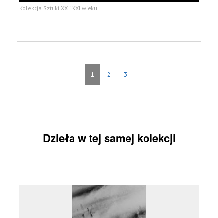
Kolekcja Sztuki XX i XXI wieku
1
2
3
Dzieła w tej samej kolekcji