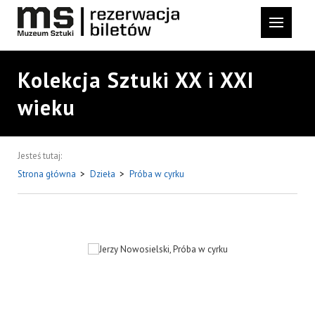
Kolekcja Sztuki XX i XXI
wieku
Jesteś tutaj:
Strona główna
>
Dzieła
>
Próba w cyrku