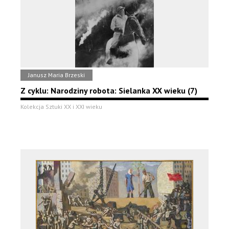
Janusz Maria Brzeski
Z cyklu: Narodziny robota: Sielanka XX wieku (7)
Kolekcja Sztuki XX i XXI wieku