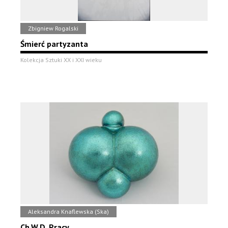
Zbigniew Rogalski
Śmierć partyzanta
Kolekcja Sztuki XX i XXI wieku
Aleksandra Knaflewska (Ska)
Ch.W.D. Pracy