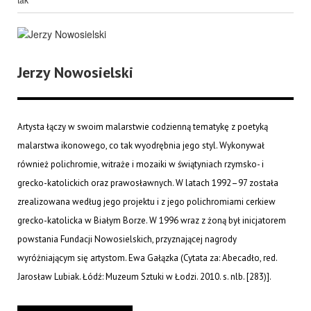
Jerzy Nowosielski
Artysta łączy w swoim malarstwie codzienną tematykę z poetyką
malarstwa ikonowego, co tak wyodrębnia jego styl. Wykonywał
również polichromie, witraże i mozaiki w świątyniach rzymsko- i
grecko-katolickich oraz prawosławnych. W latach 1992–97 została
zrealizowana według jego projektu i z jego polichromiami cerkiew
grecko-katolicka w Białym Borze. W 1996 wraz z żoną był inicjatorem
powstania Fundacji Nowosielskich, przyznającej nagrody
wyróżniającym się artystom. Ewa Gałązka (Cytata za: Abecadło, red.
Jarosław Lubiak. Łódź: Muzeum Sztuki w Łodzi. 2010. s. nlb. [283)].