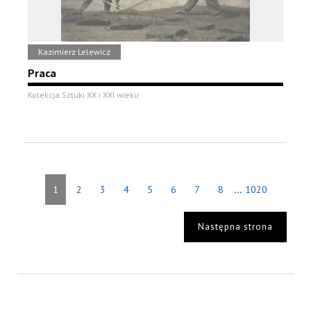
Kazimierz Lelewicz
Praca
Kolekcja Sztuki XX i XXI wieku
...
1
2
3
4
5
6
7
8
1020
Następna strona