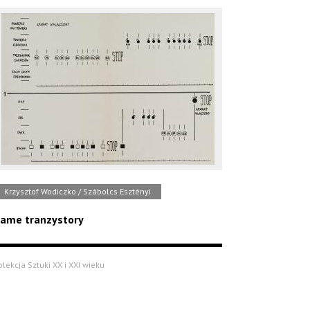
Krzysztof Wodiczko / Szábolcs Esztényi
ame tranzystory
olekcja Sztuki XX i XXI wieku