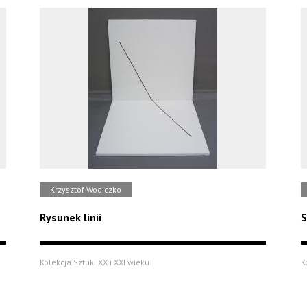
Krzysztof Wodiczko
Rysunek linii
S
Kolekcja Sztuki XX i XXI wieku
K