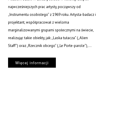
najwcześniejszych prac artysty, począwszy od
„Instrumentu osobistego” z 1969 roku. Artysta-badacz i
projektant, współpracował z wieloma
marginalizowanymi grupami społecznymi na świecie,
realizując takie obiekty, jak: „Laska tułacza” („Alien
Staff”) oraz „Rzecznik obcego” („Le Porte-parole”),...
Więcej informacji