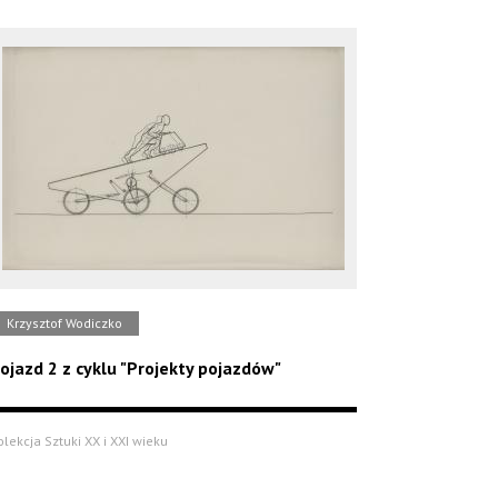
Krzysztof Wodiczko
ojazd 2 z cyklu "Projekty pojazdów"
olekcja Sztuki XX i XXI wieku