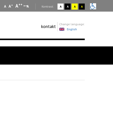
++
A
+
A
A
A
:
Kontrast:
A
A
A
A
Change language:
kontakt
English