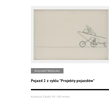
Krzysztof Wodiczko
Pojazd 2 z cyklu "Projekty pojazdów"
Kolekcja Sztuki XX i XXI wieku