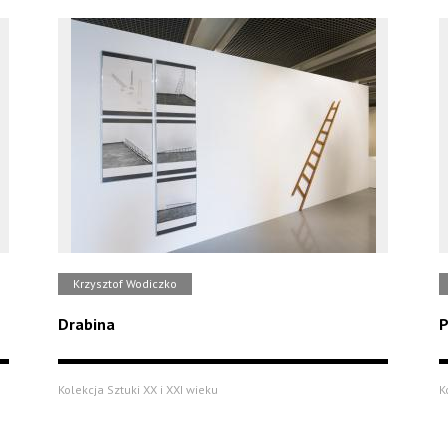
Krzysztof Wodiczko
Drabina
P
Kolekcja Sztuki XX i XXI wieku
K