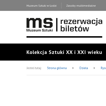
Muzeum Sztuki w Łodzi
Zasoby multimedialne
Kolekcja Sztuki XX i XXI wieku
Jesteś tutaj:
Strona główna
>
Dzieła
>
Rys