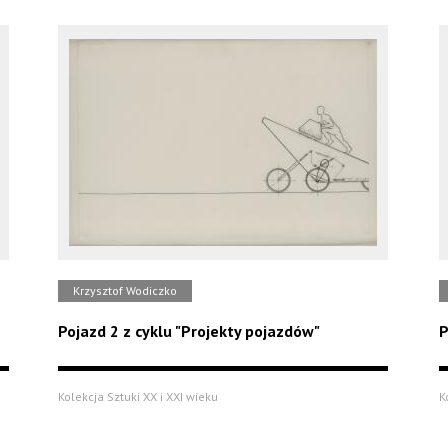
Krzysztof Wodiczko
Pojazd 2 z cyklu "Projekty pojazdów"
P
Kolekcja Sztuki XX i XXI wieku
K