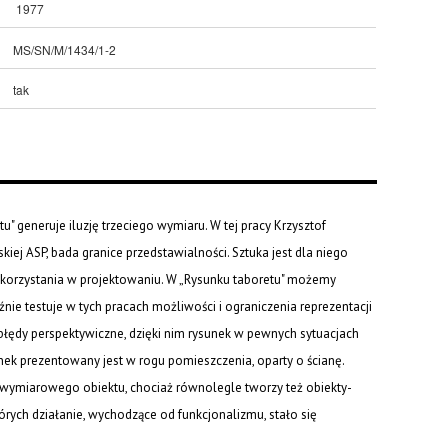
1977
MS/SN/M/1434/1-2
tak
 generuje iluzję trzeciego wymiaru. W tej pracy Krzysztof
j ASP, bada granice przedstawialności. Sztuka jest dla niego
orzystania w projektowaniu. W „Rysunku taboretu" możemy
nie testuje w tych pracach możliwości i ograniczenia reprezentacji
łędy perspektywiczne, dzięki nim rysunek w pewnych sytuacjach
sunek prezentowany jest w rogu pomieszczenia, oparty o ścianę.
jwymiarowego obiektu, chociaż równolegle tworzy też obiekty-
których działanie, wychodzące od funkcjonalizmu, stało się