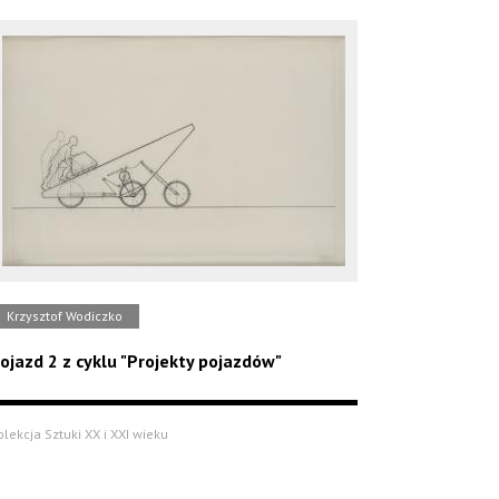
Krzysztof Wodiczko
ojazd 2 z cyklu "Projekty pojazdów"
olekcja Sztuki XX i XXI wieku