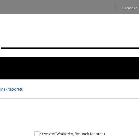
Czcionka
unek taboretu