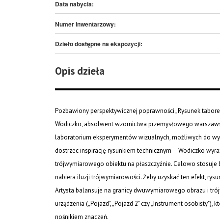
Data nabycia:
Numer inwentarzowy:
Dzieło dostępne na ekspozycji:
Opis dzieła
Pozbawiony perspektywicznej poprawności „Rysunek taboretu"
Wodiczko, absolwent wzornictwa przemysłowego warszawskie
laboratorium eksperymentów wizualnych, możliwych do wyk
dostrzec inspirację rysunkiem technicznym – Wodiczko wyraź
trójwymiarowego obiektu na płaszczyźnie. Celowo stosuje b
nabiera iluzji trójwymiarowości. Żeby uzyskać ten efekt, ry
Artysta balansuje na granicy dwuwymiarowego obrazu i tró
urządzenia („Pojazd", „Pojazd 2" czy „Instrument osobisty"), 
nośnikiem znaczeń.