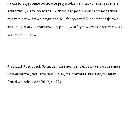
na części zdjęć białe pokrowce przywodzą na myśl komiczną scenę z
ekranizacji „Ziemi obiecanej" – chcąc dać popis własnego bogactwa,
mieszkający w drewnianym obejściu fabrykant Müller prezentuje swój
imponujący, acz niezamieszkały pałac, w którym wszystkie sprzęty stoją
szczelnie opakowane.
Krzysztof Kościuczuk (Cytat za:„Korespondencje. Sztuka nowoczesna i
uniwersalizm
"
, red. Jarosław Lubiak, Małgorzata Ludwisiak, Muzeum
Sztuki w Łodzi, Łódź 2012, s. 422)