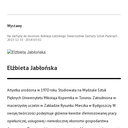
Wystawy
Na zachętę do muzeum. Kolekcja Łódzkiego Towarzystwa Zachęty Sztuk Pięknych ,
2013-12-13 - 2014-03-02
Elżbieta Jabłońska
Artystka urodzona w 1970 roku. Studiowała na Wydziale Sztuk
Pięknych Uniwersytetu Mikołaja Kopernika w Toruniu. Zatrudniona w
macierzystej uczelni w Zakładzie Rysunku. Mieszka w Bydgoszczy. W
swojej twórczości podejmuje głównie kwestie sfeminizowanej pracy
opiekuńczej, usługowej i niewidocznej ekonomii gospodarstwa