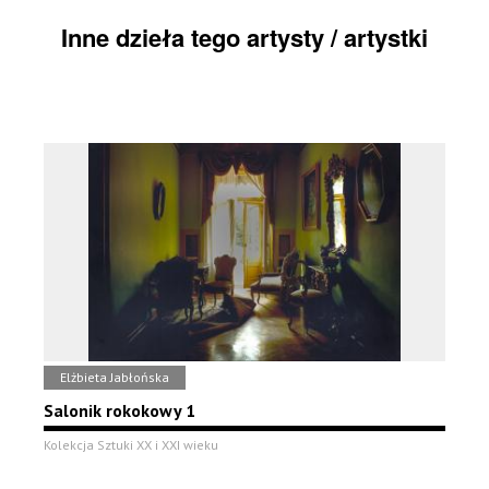
Inne dzieła tego artysty / artystki
Elżbieta Jabłońska
Salonik rokokowy 1
Kolekcja Sztuki XX i XXI wieku