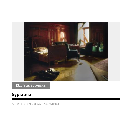
Elżbieta Jabłońska
Sypialnia
Kolekcja Sztuki XX i XXI wieku