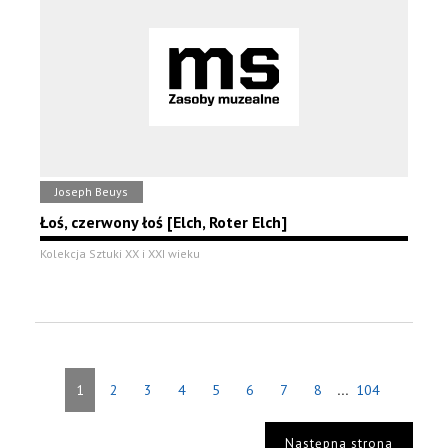
Joseph Beuys
Łoś, czerwony łoś [Elch, Roter Elch]
Kolekcja Sztuki XX i XXI wieku
...
1
2
3
4
5
6
7
8
104
Następna strona