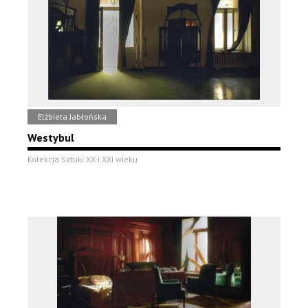
Elżbieta Jabłońska
Westybul
Kolekcja Sztuki XX i XXI wieku