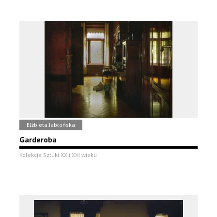
Elżbieta Jabłońska
Garderoba
Kolekcja Sztuki XX i XXI wieku