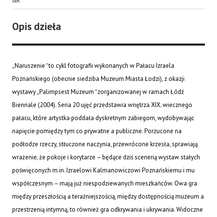
Opis dzieła
„Naruszenie
"
to cykl fotografii wykonanych w Pałacu Izraela
Poznańskiego (obecnie siedziba Muzeum Miasta Łodzi), z okazji
wystawy „Palimpsest Muzeum
"
zorganizowanej w ramach Łódź
Biennale (2004). Seria 20 ujęć przedstawia wnętrza XIX. wiecznego
pałacu, które artystka poddała dyskretnym zabiegom, wydobywając
napięcie pomiędzy tym co prywatne a publiczne. Porzucone na
podłodze rzeczy, stłuczone naczynia, przewrócone krzesła, sprawiają
wrażenie, że pokoje i korytarze – będące dziś scenerią wystaw stałych
poświęconych m.in. Izraelowi Kalmanowiczowi Poznańskiemu i mu
współczesnym – mają już niespodziewanych mieszkańców. Owa gra
między przeszłością a teraźniejszością, między dostępnością muzeum a
przestrzenią intymną, to również gra odkrywania i ukrywania. Widoczne