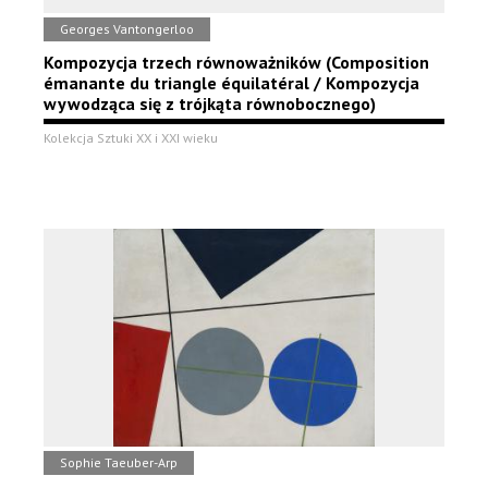
Georges Vantongerloo
Kompozycja trzech równoważników (Composition
émanante du triangle équilatéral / Kompozycja
wywodząca się z trójkąta równobocznego)
Kolekcja Sztuki XX i XXI wieku
Sophie Taeuber-Arp