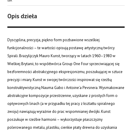
Opis dzieła
Dyscyplina, precyzja, piękno form pozbawione wszelkiej
funkcjonalności – te wartości opisują postawę artystyczną twórcy
Spirali. Brazylijczyk Mauro Kunst, tworzący w latach 1960–1980 w
Wielkiej Brytanii, to współtwórca Group One Four sprzeciwiającej się
bezforemności abstrakcyjnego ekspresjonizmu, poszukującej w sztuce
precyzji i miary. Kunst w swojej twórczości inspirował się rzeźbą
konstruktywistyczną Nauma Gabo i Antoine’a Pevsnera. Wysmakowane
abstrakcyjne kompozycje przestrzenne, uzyskane z prostych form o
opływowych linach (a w przypadku tej pracy z kształtu spiralnego
zwoju) nawiązują wyraźnie do prac wspomnianej dwójki. Kunst
poszukuje w rzeźbie harmonii – wykorzystuje płaszczyzny
polerowanego metalu, plastiku, cienkie płaty drewna do uzyskania