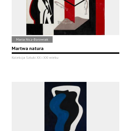
Maria Nicz-Borowiak
Martwa natura
Kolekcja Sztuki XX i XXI wieku