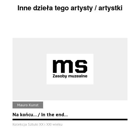
Inne dzieła tego artysty / artystki
Mauro Kunst
Na końcu... / In the end...
Kolekcja Sztuki XX i XXI wieku