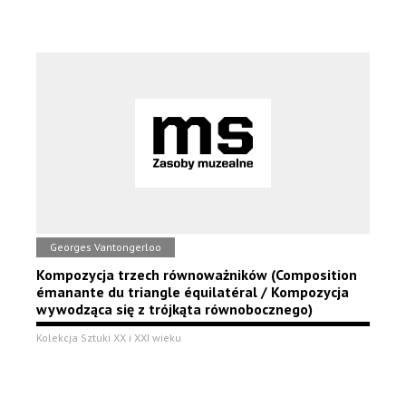
Georges Vantongerloo
Kompozycja trzech równoważników (Composition
émanante du triangle équilatéral / Kompozycja
wywodząca się z trójkąta równobocznego)
Kolekcja Sztuki XX i XXI wieku