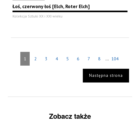
Łoś, czerwony łoś [Elch, Roter Elch]
Kolekcja Sztuki XX i XXI wieku
...
1
2
3
4
5
6
7
8
104
Następna strona
Zobacz także