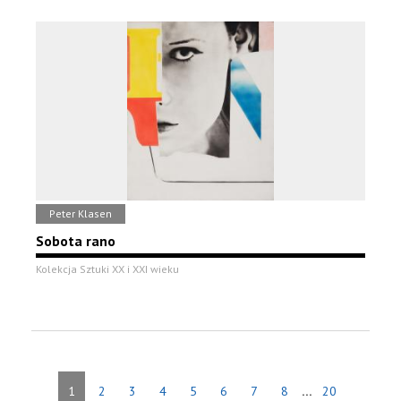
Peter Klasen
Sobota rano
Kolekcja Sztuki XX i XXI wieku
...
1
2
3
4
5
6
7
8
20