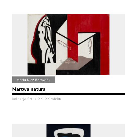
Maria Nicz-Borowiak
Martwa natura
Kolekcja Sztuki XX i XXI wieku