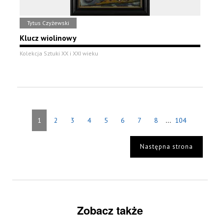
Tytus Czyżewski
Klucz wiolinowy
Kolekcja Sztuki XX i XXI wieku
...
1
2
3
4
5
6
7
8
104
Następna strona
Zobacz także