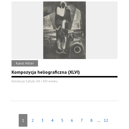
Karol Hiller
Kompozycja heliograficzna (XLVI)
Kolekcja Sztuki XX i XXI wieku
...
1
2
3
4
5
6
7
8
12