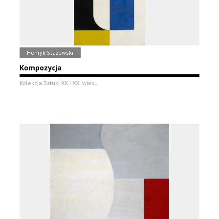
Henryk Stażewski
Kompozycja
Kolekcja Sztuki XX i XXI wieku