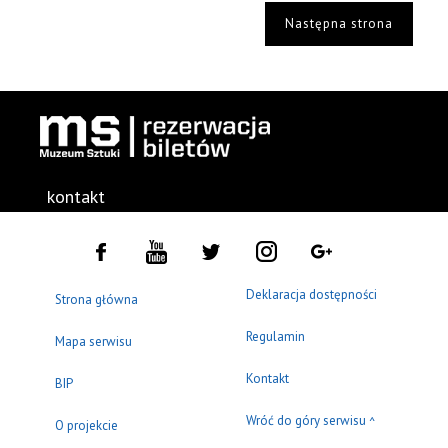
Następna strona
kontakt
Deklaracja dostępności
Strona główna
Regulamin
Mapa serwisu
Kontakt
BIP
Wróć do góry serwisu
^
O projekcie