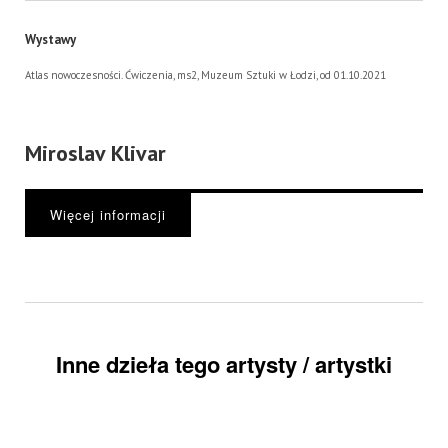
Wystawy
Atlas nowoczesności. Ćwiczenia, ms2, Muzeum Sztuki w Łodzi, od 01.10.2021
Miroslav Klivar
Więcej informacji
Inne dzieła tego artysty / artystki