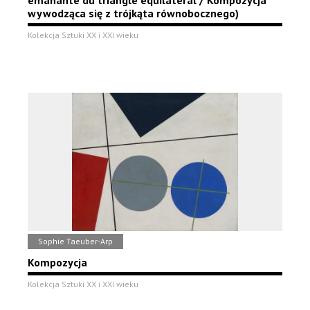
émanante du triangle équilatéral / Kompozycja
wywodząca się z trójkąta równobocznego)
Kolekcja Sztuki XX i XXI wieku
Sophie Taeuber-Arp
Kompozycja
Kolekcja Sztuki XX i XXI wieku