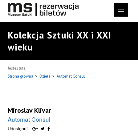
Kolekcja Sztuki XX i XXI
wieku
Jesteś tutaj:
Strona główna
>
Dzieła
>
Automat Consul
Miroslav Klivar
Automat Consul
Udostępnij: