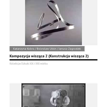
Katarzyna Kobro / Bolesław Utkin / Janusz Zagrodzki
Kompozycja wisząca 2 (Konstrukcja wisząca 2)
Kolekcja Sztuki XX i XXI wieku