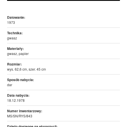
Datowanie:
1973
Technika:
gwasz
Materiały:
gwasz, papier
Rozmiar:
wys. 62,6 cm, szer. 45 cm
Sposób nabycia:
dar
Data nabycia:
18.12.1978
Numer inwentarzowy:
MS/SN/RYS/843
Dzieło dostępne na ekspozycji: