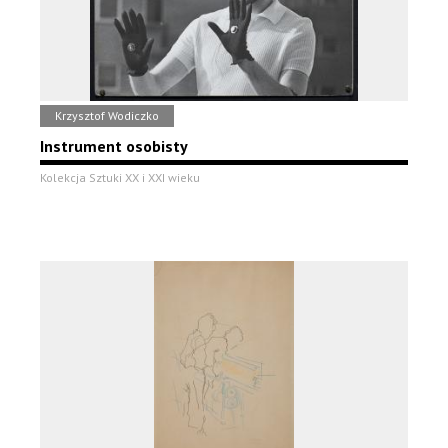
Krzysztof Wodiczko
Instrument osobisty
Kolekcja Sztuki XX i XXI wieku