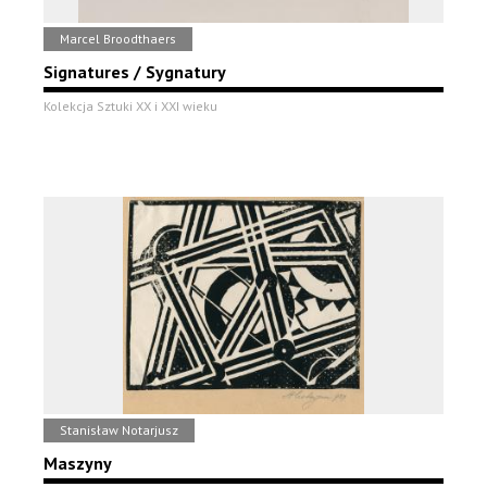
Marcel Broodthaers
Signatures / Sygnatury
Kolekcja Sztuki XX i XXI wieku
Stanisław Notarjusz
Maszyny