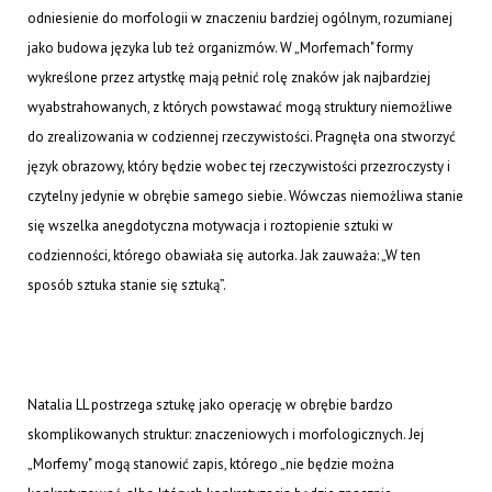
odniesienie do morfologii w znaczeniu bardziej ogólnym, rozumianej
jako budowa języka lub też organizmów. W „Morfemach" formy
wykreślone przez artystkę mają pełnić rolę znaków jak najbardziej
wyabstrahowanych, z których powstawać mogą struktury niemożliwe
do zrealizowania w codziennej rzeczywistości. Pragnęła ona stworzyć
język obrazowy, który będzie wobec tej rzeczywistości przezroczysty i
czytelny jedynie w obrębie samego siebie. Wówczas niemożliwa stanie
się wszelka anegdotyczna motywacja i roztopienie sztuki w
codzienności, którego obawiała się autorka. Jak zauważa: „W ten
sposób sztuka stanie się sztuką”.
Natalia LL postrzega sztukę jako operację w obrębie bardzo
skomplikowanych struktur: znaczeniowych i morfologicznych. Jej
„Morfemy" mogą stanowić zapis, którego „nie będzie można