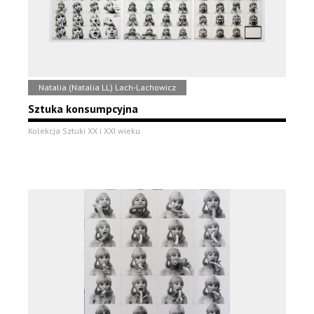
Natalia (Natalia LL) Lach-Lachowicz
Sztuka konsumpcyjna
Kolekcja Sztuki XX i XXI wieku