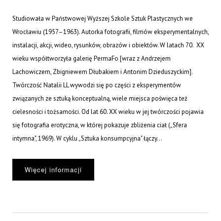
Studiowała w Państwowej Wyższej Szkole Sztuk Plastycznych we
Wrocławiu (1957–1963). Autorka fotografii, filmów eksperymentalnych,
instalacji, akcji, wideo, rysunków, obrazów i obiektów. W latach 70. XX
wieku współtworzyła galerię PermaFo [wraz z Andrzejem
Lachowiczem, Zbigniewem Dłubakiem i Antonim Dzieduszyckim].
Twórczość Natalii LL wywodzi się po części z eksperymentów
związanych ze sztuką konceptualną, wiele miejsca poświęca też
cielesności i tożsamości. Od lat 60. XX wieku w jej twórczości pojawia
się fotografia erotyczna, w której pokazuje zbliżenia ciał („Sfera
intymna", 1969). W cyklu „Sztuka konsumpcyjna" łączy...
Więcej informacji