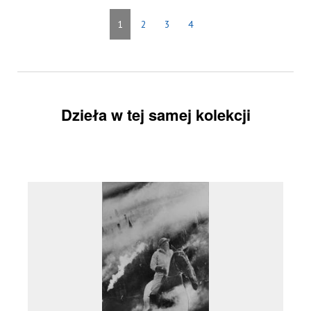
1
2
3
4
Dzieła w tej samej kolekcji