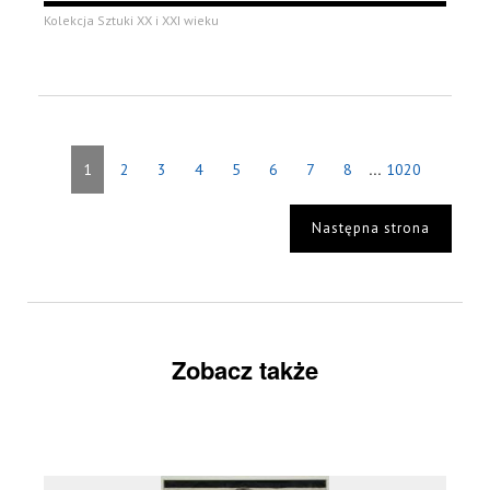
Kolekcja Sztuki XX i XXI wieku
...
1
2
3
4
5
6
7
8
1020
Następna strona
Zobacz także