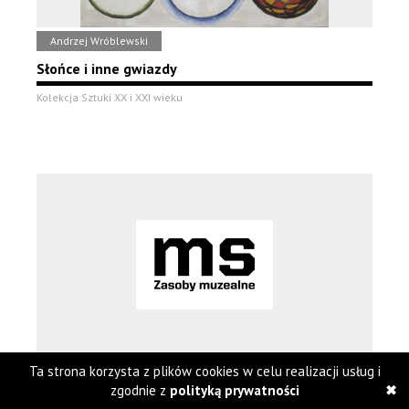
Andrzej Wróblewski
Słońce i inne gwiazdy
Kolekcja Sztuki XX i XXI wieku
Ta strona korzysta z plików cookies w celu realizacji usług i
Derek Boshier
zgodnie z
polityką prywatności
Kosmonauta (Najprzystojniejszy bohater kosmosu