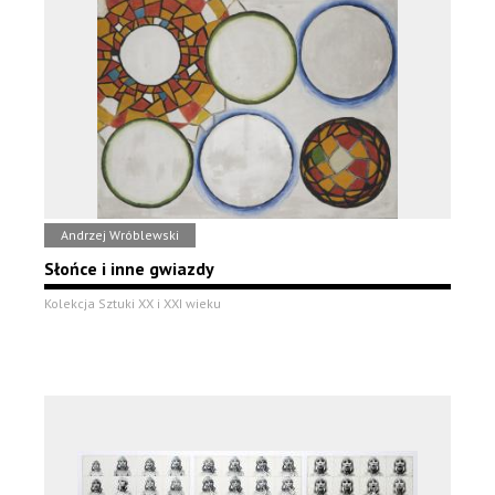
Andrzej Wróblewski
Słońce i inne gwiazdy
Kolekcja Sztuki XX i XXI wieku