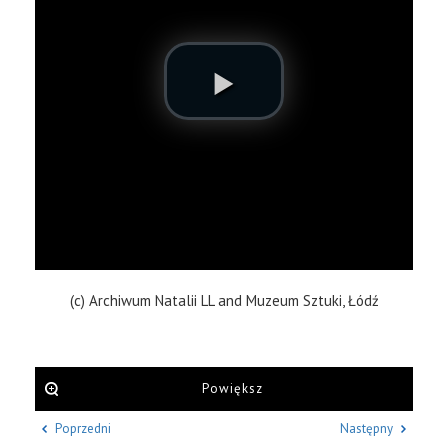
(c) Archiwum Natalii LL and Muzeum Sztuki, Łódź
Powiększ
Poprzedni
Następny