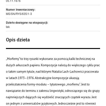
05.11.1976
Numer inwentarzowy:
MS/SN/RYS/635/1-3
Dzieło dostępne na ekspozycji:
tak
Opis dzieła
„Morfemy" to trzy rysunki wykonane za pomocą kalki technicznej na
dużych arkuszach papieru. Kompozycje należą do większego cyklu prac
o takim samym tytule, nad którymi Natalia Lach-Lachowicz pracowała
w latach 1973–1976. Abstrakcyjne kompozycje ukazują
przekształcenia formy-modułu – tytułowego „morfemu”. Jest to
nawiązanie do terminu z zakresu lingwistyki, odnoszącego się do grupy
najmniejszych dających się wydzielić znaczących cząstek wyrazu. Jest
on jednym z uniwersaliów językowych. Jednocześnie jest to również