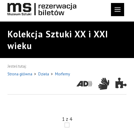
Kolekcja Sztuki XX i XXI
wieku
Jesteś tutaj:
Strona główna
>
Dzieła
>
Morfemy
1
z
4