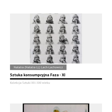
Natalia (Natalia LL) Lach-Lachowicz
Sztuka konsumpcyjna Faza - XI
Kolekcja Sztuki XX i XXI wieku