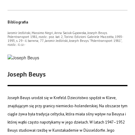
Bibliografia
Jaromir Jedliński, Massimo Negri, Anna Saciuk-Gąsowska, Joseph Beuys.
Polentransport 1981, rozdz.: poz. kat. 2, Torino: Edizioni Gabriele Mazzotta, 1993-
1993, s. 29 - il. barwna; 77.,Jaromir Jedliński, Joseph Beuys. "Polentransport 1981",
rozdz.: il. cz.-
Joseph Beuys
Joseph Beuys urodził się w Krefeld. Dzieciństwo spędził w Kleve,
znajdującym się przy granicy niemiecko-holenderskiej. Na obszarze tym
ciągle żywa była tradycja celtycka, która miała silny wpływ na Beuysa i
której wątki często napotykamy w jego dziełach. W latach 1947–1952
Beuys studiował rzeźbę w Kunstakademie w Düsseldorfie. Jego