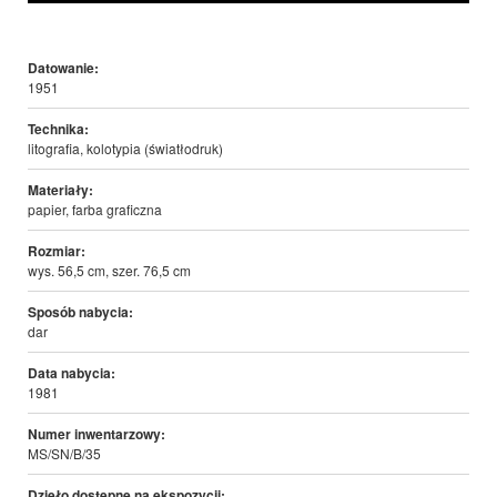
Datowanie:
1951
Technika:
litografia, kolotypia (światłodruk)
Materiały:
papier, farba graficzna
Rozmiar:
wys. 56,5 cm, szer. 76,5 cm
Sposób nabycia:
dar
Data nabycia:
1981
Numer inwentarzowy:
MS/SN/B/35
Dzieło dostępne na ekspozycji: