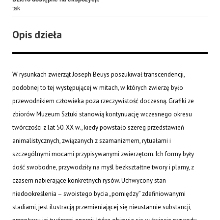
tak
Opis dzieła
W rysunkach zwierząt Joseph Beuys poszukiwał transcendencji,
podobnej to tej występującej w mitach, w których zwierzę było
przewodnikiem człowieka poza rzeczywistość doczesną. Grafiki ze
zbiorów Muzeum Sztuki stanowią kontynuację wczesnego okresu
twórczości z lat 50. XX w., kiedy powstało szereg przedstawień
animalistycznych, związanych z szamanizmem, rytuałami i
szczególnymi mocami przypisywanymi zwierzętom. Ich formy były
dość swobodne, przywodziły na myśl bezkształtne twory i plamy, z
czasem nabierające konkretnych rysów. Uchwycony stan
niedookreślenia – swoistego bycia „pomiędzy” zdefiniowanymi
stadiami, jest ilustracją przemieniającej się nieustannie substancji,