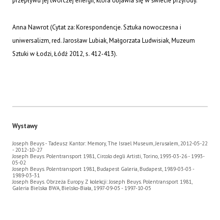
przepływu jej twórczej energii, która objawia się w świecie przyrody.
Anna Nawrot (Cytat za: Korespondencje. Sztuka nowoczesna i
uniwersalizm, red. Jarosław Lubiak, Małgorzata Ludwisiak, Muzeum
Sztuki w Łodzi, Łódź 2012, s. 412-413).
Wystawy
Joseph Beuys - Tadeusz Kantor: Memory, The Israel Museum, Jerusalem, 2012-05-22
- 2012-10-27
Joseph Beuys. Polentransport 1981, Circolo degli Artisti, Torino, 1993-03-26 - 1993-
05-02
Joseph Beuys. Polentransport 1981, Budapest Galeria, Budapest, 1989-03-03 -
1989-03-31
Joseph Beuys. Obrzeża Europy. Z kolekcji: Joseph Beuys. Polentransport 1981,
Galeria Bielska BWA, Bielsko-Biała, 1997-09-05 - 1997-10-05