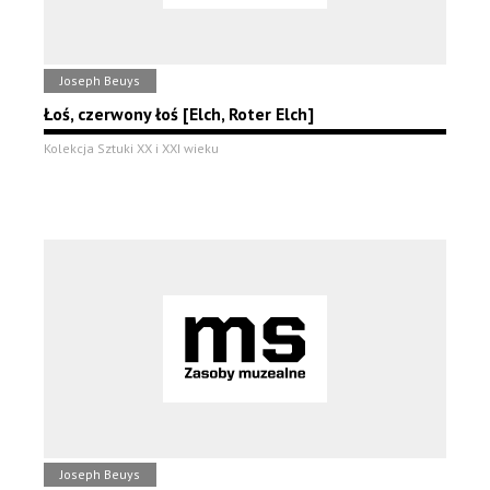
Joseph Beuys
Łoś, czerwony łoś [Elch, Roter Elch]
Kolekcja Sztuki XX i XXI wieku
Joseph Beuys