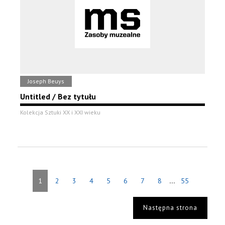
Joseph Beuys
Untitled / Bez tytułu
Kolekcja Sztuki XX i XXI wieku
...
1
2
3
4
5
6
7
8
55
Następna strona