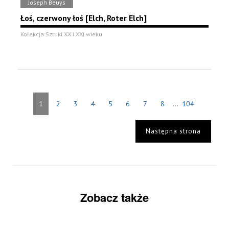
Joseph Beuys
Łoś, czerwony łoś [Elch, Roter Elch]
Kolekcja Sztuki XX i XXI wieku
...
1
2
3
4
5
6
7
8
104
Następna strona
Zobacz także