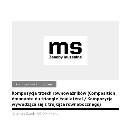
Georges Vantongerloo
Kompozycja trzech równoważników (Composition
émanante du triangle équilatéral / Kompozycja
wywodząca się z trójkąta równobocznego)
Kolekcja Sztuki XX i XXI wieku