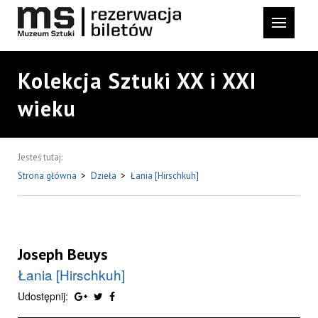
Kolekcja Sztuki XX i XXI
wieku
Jesteś tutaj:
Strona główna
>
Dzieła
>
Łania [Hirschkuh]
Joseph Beuys
Łania [Hirschkuh]
Udostępnij: