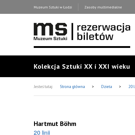
Muzeum Sztuki w Łodzi
Zasoby multimedialne
Kolekcja Sztuki XX i XXI wieku
Jesteś tutaj:
Strona główna
>
Dzieła
>
20 l
Hartmut Böhm
20 linii