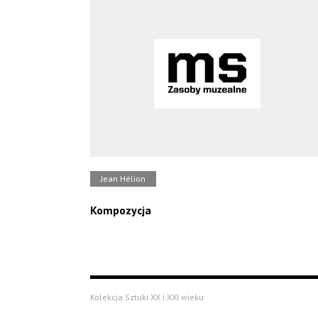
Jean Hélion
Kompozycja
Kolekcja Sztuki XX i XXI wieku