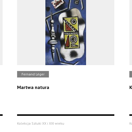
Fernand Léger
Martwa natura
K
Kolekcja Sztuki XX i XXI wieku
K