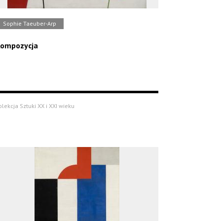
Sophie Taeuber-Arp
ompozycja
olekcja Sztuki XX i XXI wieku