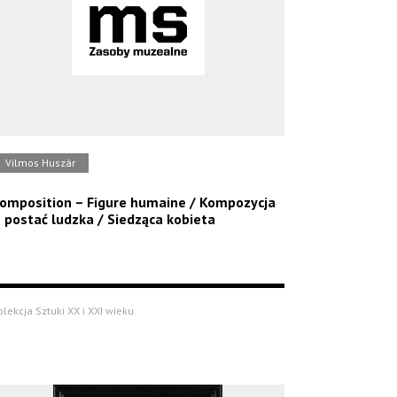
Vilmos Huszár
omposition – Figure humaine / Kompozycja
 postać ludzka / Siedząca kobieta
olekcja Sztuki XX i XXI wieku