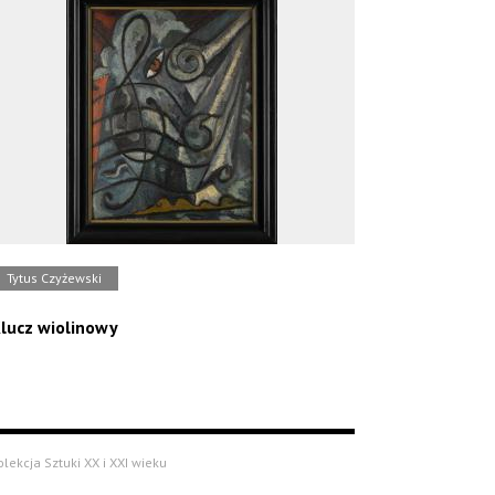
Tytus Czyżewski
lucz wiolinowy
olekcja Sztuki XX i XXI wieku