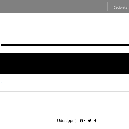
Czcionka
inii
Udostępnij: