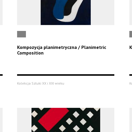
Kompozycja planimetryczna / Planimetric
K
Composition
Kolekcja Sztuki XX i XXI wieku
K