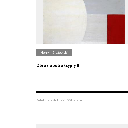
Henryk Stażewski
Obraz abstrakcyjny II
Kolekcja Sztuki XX i XXI wieku