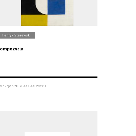
Henryk Stażewski
ompozycja
olekcja Sztuki XX i XXI wieku