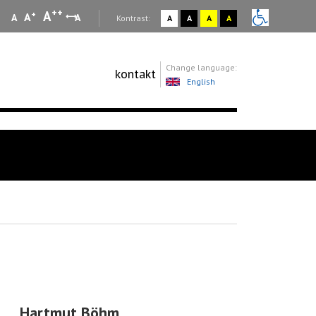
++
A
+
A
A
A
:
Kontrast:
A
A
A
A
Change language:
kontakt
English
Hartmut Böhm