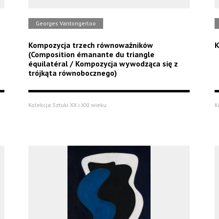
Georges Vantongerloo
Kompozycja trzech równoważników
K
(Composition émanante du triangle
équilatéral / Kompozycja wywodząca się z
trójkąta równobocznego)
Kolekcja Sztuki XX i XXI wieku
K