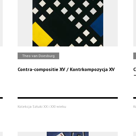
Theo van Doesburg
Contra-compositie XV / Kontrkompozycja XV
C
–
Kolekcja Sztuki XX i XXI wieku
K