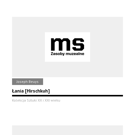
Joseph Beuys
Łania [Hirschkuh]
Kolekcja Sztuki XX i XXI wieku