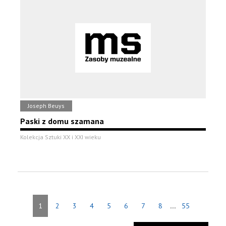
Joseph Beuys
Paski z domu szamana
Kolekcja Sztuki XX i XXI wieku
...
1
2
3
4
5
6
7
8
55