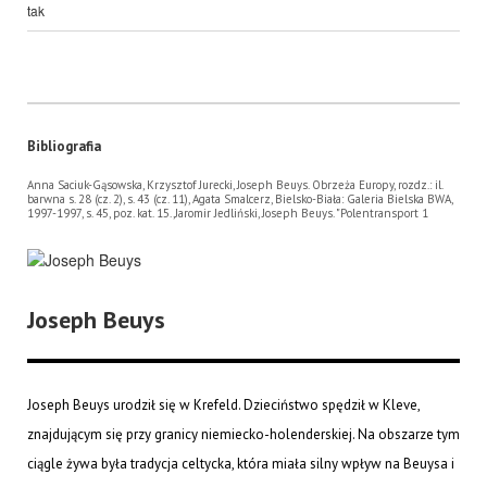
tak
Bibliografia
Anna Saciuk-Gąsowska, Krzysztof Jurecki, Joseph Beuys. Obrzeża Europy, rozdz.: il.
barwna s. 28 (cz. 2), s. 43 (cz. 11), Agata Smalcerz, Bielsko-Biała: Galeria Bielska BWA,
1997-1997, s. 45, poz. kat. 15.,Jaromir Jedliński, Joseph Beuys. "Polentransport 1
Joseph Beuys
Joseph Beuys urodził się w Krefeld. Dzieciństwo spędził w Kleve,
znajdującym się przy granicy niemiecko-holenderskiej. Na obszarze tym
ciągle żywa była tradycja celtycka, która miała silny wpływ na Beuysa i