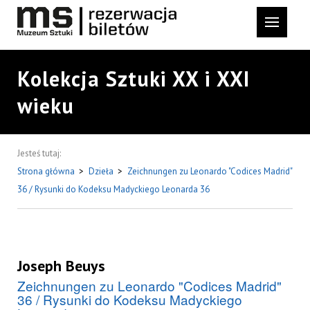
Kolekcja Sztuki XX i XXI
wieku
Jesteś tutaj:
Strona główna
>
Dzieła
>
Zeichnungen zu Leonardo "Codices Madrid"
36 / Rysunki do Kodeksu Madyckiego Leonarda 36
Joseph Beuys
Zeichnungen zu Leonardo "Codices Madrid"
36 / Rysunki do Kodeksu Madyckiego