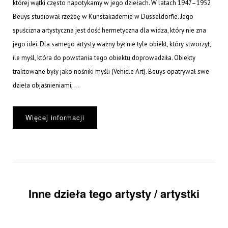
której wątki często napotykamy w jego dziełach. W latach 1947–1952
Beuys studiował rzeźbę w Kunstakademie w Düsseldorfie. Jego
spuścizna artystyczna jest dość hermetyczna dla widza, który nie zna
jego idei. Dla samego artysty ważny był nie tyle obiekt, który stworzył,
ile myśl, która do powstania tego obiektu doprowadziła. Obiekty
traktowane były jako nośniki myśli (Vehicle Art). Beuys opatrywał swe
dzieła objaśnieniami,...
Więcej informacji
Inne dzieła tego artysty / artystki