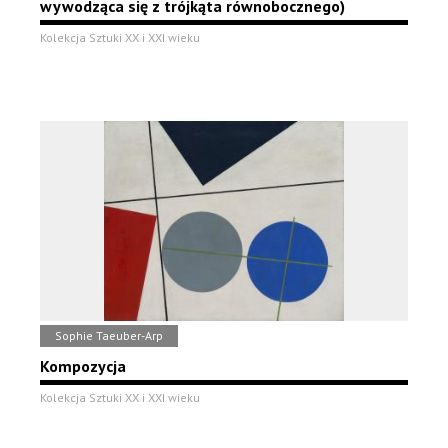
wywodząca się z trójkąta równobocznego)
Kolekcja Sztuki XX i XXI wieku
Sophie Taeuber-Arp
Kompozycja
Kolekcja Sztuki XX i XXI wieku