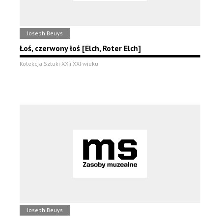
Joseph Beuys
Łoś, czerwony łoś [Elch, Roter Elch]
Kolekcja Sztuki XX i XXI wieku
Joseph Beuys