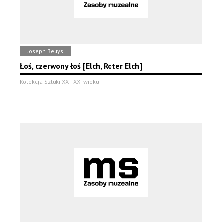
Joseph Beuys
Łoś, czerwony łoś [Elch, Roter Elch]
Kolekcja Sztuki XX i XXI wieku