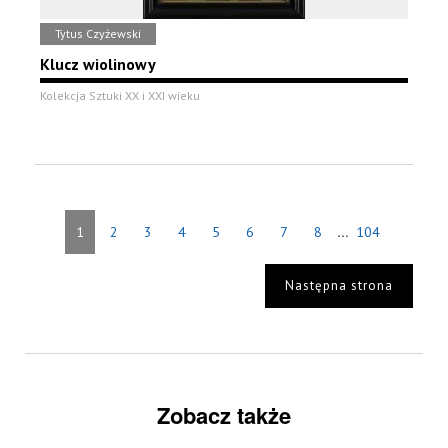
Tytus Czyżewski
Klucz wiolinowy
Kolekcja Sztuki XX i XXI wieku
...
1
2
3
4
5
6
7
8
104
Następna strona
Zobacz także