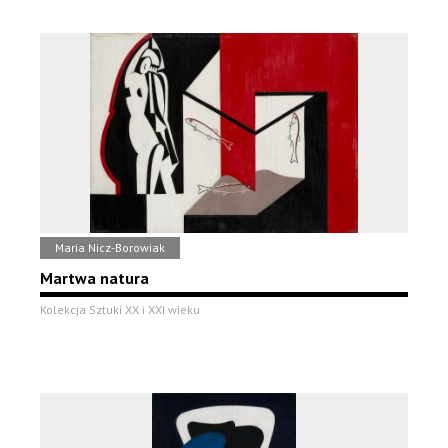
Maria Nicz-Borowiak
Martwa natura
Kolekcja Sztuki XX i XXI wieku