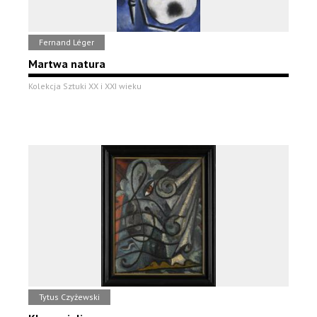
Fernand Léger
Martwa natura
Kolekcja Sztuki XX i XXI wieku
Tytus Czyżewski