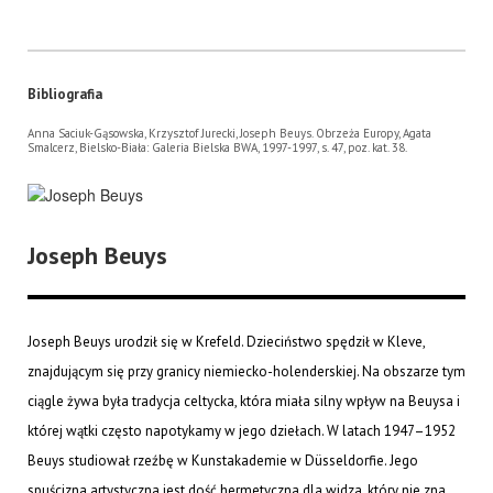
Bibliografia
Anna Saciuk-Gąsowska, Krzysztof Jurecki, Joseph Beuys. Obrzeża Europy, Agata
Smalcerz, Bielsko-Biała: Galeria Bielska BWA, 1997-1997, s. 47, poz. kat. 38.
Joseph Beuys
Joseph Beuys urodził się w Krefeld. Dzieciństwo spędził w Kleve,
znajdującym się przy granicy niemiecko-holenderskiej. Na obszarze tym
ciągle żywa była tradycja celtycka, która miała silny wpływ na Beuysa i
której wątki często napotykamy w jego dziełach. W latach 1947–1952
Beuys studiował rzeźbę w Kunstakademie w Düsseldorfie. Jego
spuścizna artystyczna jest dość hermetyczna dla widza, który nie zna