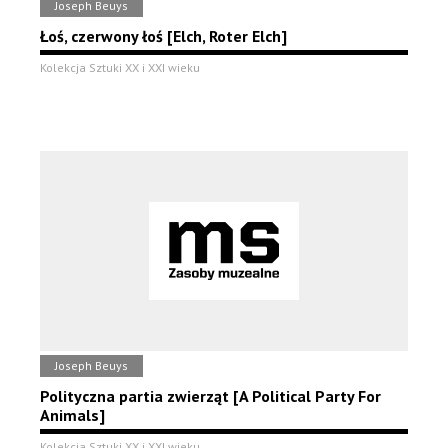
Joseph Beuys
Łoś, czerwony łoś [Elch, Roter Elch]
Kolekcja Sztuki XX i XXI wieku
Joseph Beuys
Polityczna partia zwierząt [A Political Party For
Animals]
Kolekcja Sztuki XX i XXI wieku