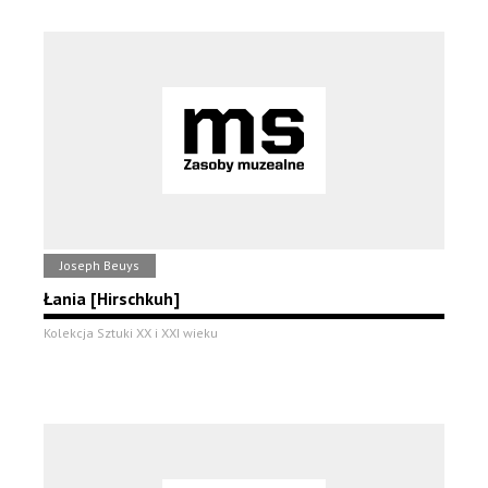
Joseph Beuys
Łania [Hirschkuh]
Kolekcja Sztuki XX i XXI wieku