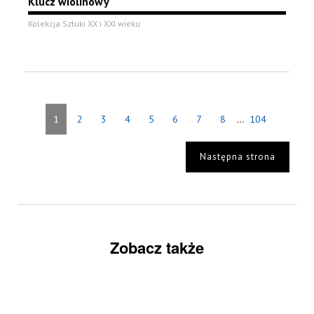
Klucz wiolinowy
Kolekcja Sztuki XX i XXI wieku
...
1
2
3
4
5
6
7
8
104
Następna strona
Zobacz także