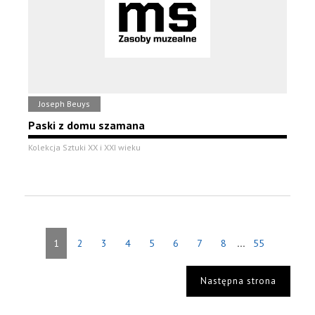
Joseph Beuys
Paski z domu szamana
Kolekcja Sztuki XX i XXI wieku
...
1
2
3
4
5
6
7
8
55
Następna strona