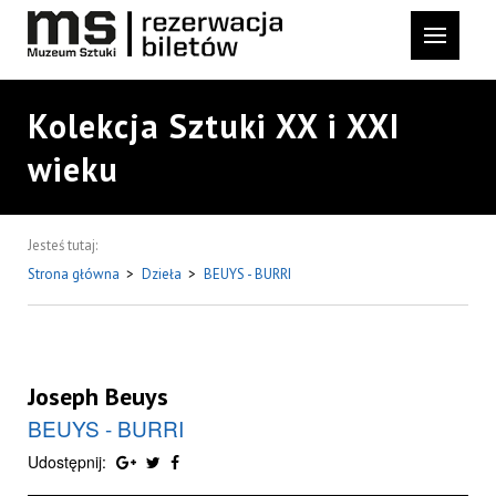
Kolekcja Sztuki XX i XXI
wieku
Jesteś tutaj:
Strona główna
>
Dzieła
>
BEUYS - BURRI
Joseph Beuys
BEUYS - BURRI
Udostępnij: