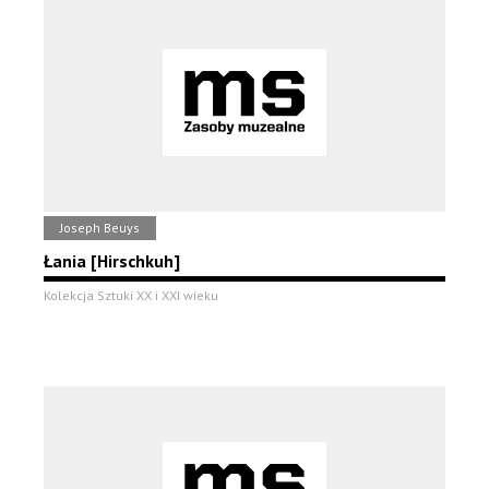
Joseph Beuys
Łania [Hirschkuh]
Kolekcja Sztuki XX i XXI wieku