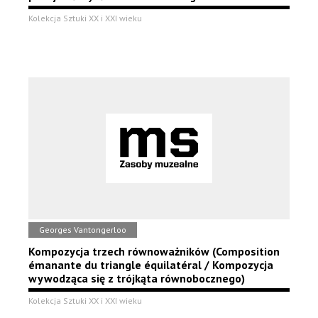
Kolekcja Sztuki XX i XXI wieku
Georges Vantongerloo
Kompozycja trzech równoważników (Composition
émanante du triangle équilatéral / Kompozycja
wywodząca się z trójkąta równobocznego)
Kolekcja Sztuki XX i XXI wieku