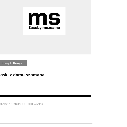
Joseph Beuys
aski z domu szamana
olekcja Sztuki XX i XXI wieku