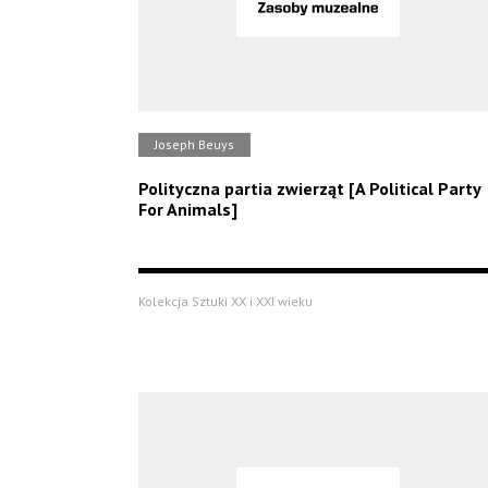
Joseph Beuys
Polityczna partia zwierząt [A Political Party
For Animals]
Kolekcja Sztuki XX i XXI wieku