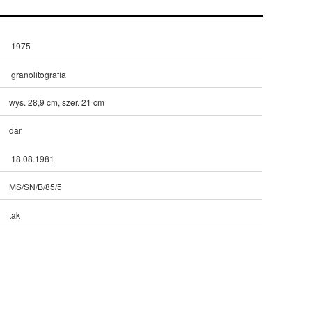
1975
granolitografia
wys. 28,9 cm, szer. 21 cm
dar
18.08.1981
MS/SN/B/85/5
tak