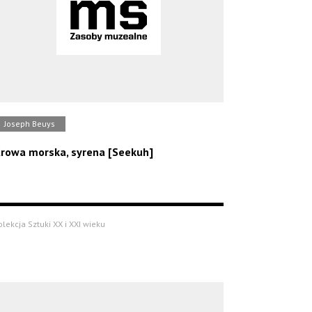
Joseph Beuys
rowa morska, syrena [Seekuh]
olekcja Sztuki XX i XXI wieku