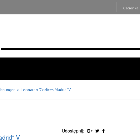
Czcionka
chnungen zu Leonardo "Codices Madrid" V
Udostępnij:
drid" V