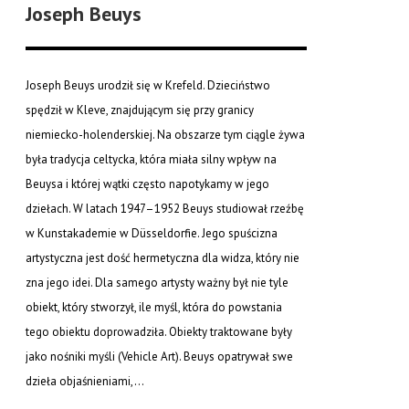
Joseph Beuys
Joseph Beuys urodził się w Krefeld. Dzieciństwo
spędził w Kleve, znajdującym się przy granicy
niemiecko-holenderskiej. Na obszarze tym ciągle żywa
była tradycja celtycka, która miała silny wpływ na
Beuysa i której wątki często napotykamy w jego
dziełach. W latach 1947–1952 Beuys studiował rzeźbę
w Kunstakademie w Düsseldorfie. Jego spuścizna
artystyczna jest dość hermetyczna dla widza, który nie
zna jego idei. Dla samego artysty ważny był nie tyle
obiekt, który stworzył, ile myśl, która do powstania
tego obiektu doprowadziła. Obiekty traktowane były
jako nośniki myśli (Vehicle Art). Beuys opatrywał swe
dzieła objaśnieniami,...