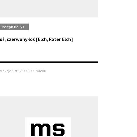
Joseph Beuys
oś, czerwony łoś [Elch, Roter Elch]
olekcja Sztuki XX i XXI wieku