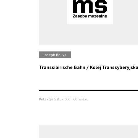
Joseph Beuys
Transsibirische Bahn / Kolej Transsyberyjsk
Kolekcja Sztuki XX i XXI wieku