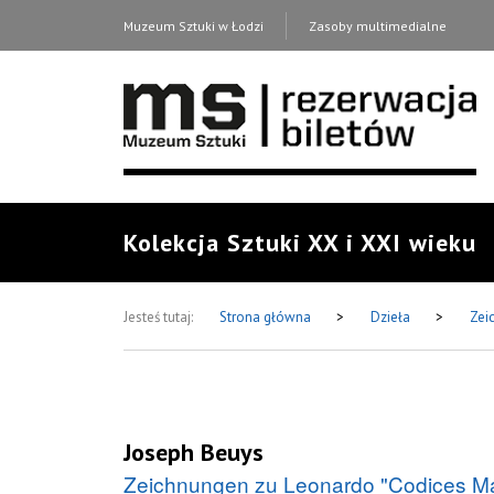
Muzeum Sztuki w Łodzi
Zasoby multimedialne
Kolekcja Sztuki XX i XXI wieku
Jesteś tutaj:
Strona główna
>
Dzieła
>
Zei
Joseph Beuys
Zeichnungen zu Leonardo "Codices Ma