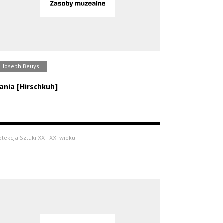
Joseph Beuys
ania [Hirschkuh]
olekcja Sztuki XX i XXI wieku