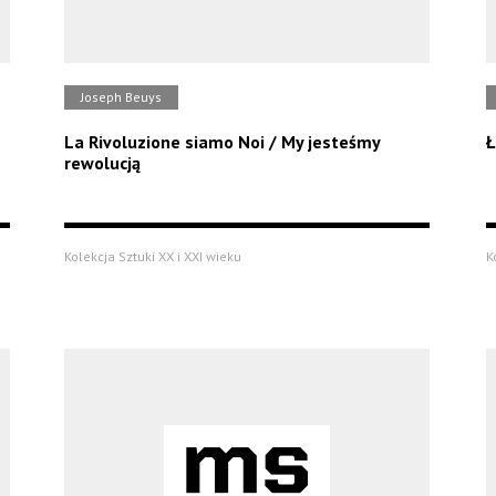
Joseph Beuys
La Rivoluzione siamo Noi / My jesteśmy
Ł
rewolucją
Kolekcja Sztuki XX i XXI wieku
K