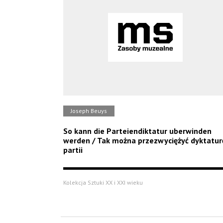
Joseph Beuys
So kann die Parteiendiktatur uberwinden
werden / Tak można przezwyciężyć dyktatur
partii
Kolekcja Sztuki XX i XXI wieku