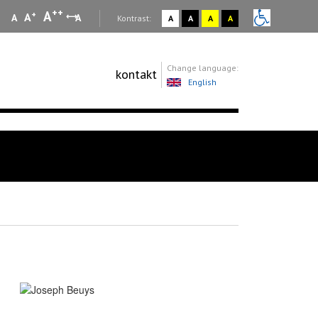
++
A
+
A
A
A
:
Kontrast:
A
A
A
A
Change language:
kontakt
English