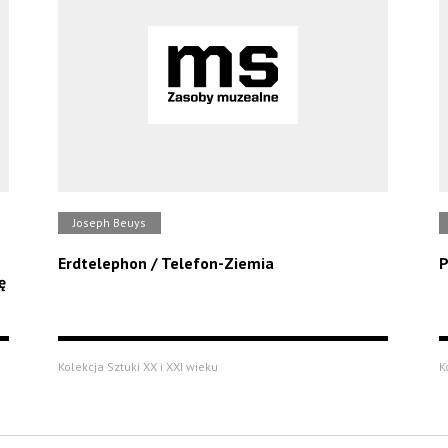
Joseph Beuys
Erdtelephon / Telefon-Ziemia
P
ę
Kolekcja Sztuki XX i XXI wieku
K