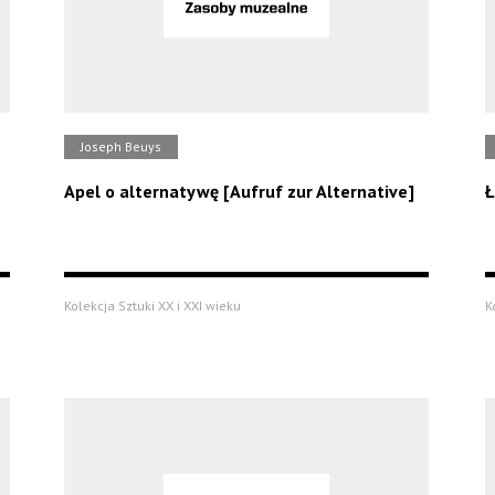
Joseph Beuys
Apel o alternatywę [Aufruf zur Alternative]
Ł
Kolekcja Sztuki XX i XXI wieku
K