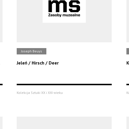
Joseph Beuys
a
Jeleń / Hirsch / Deer
K
Kolekcja Sztuki XX i XXI wieku
K