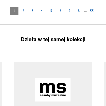
...
1
2
3
4
5
6
7
8
55
Dzieła w tej samej kolekcji