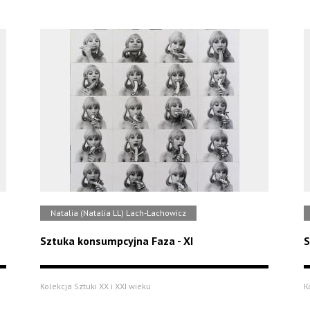
Natalia (Natalia LL) Lach-Lachowicz
Sztuka konsumpcyjna Faza - XI
S
Kolekcja Sztuki XX i XXI wieku
K