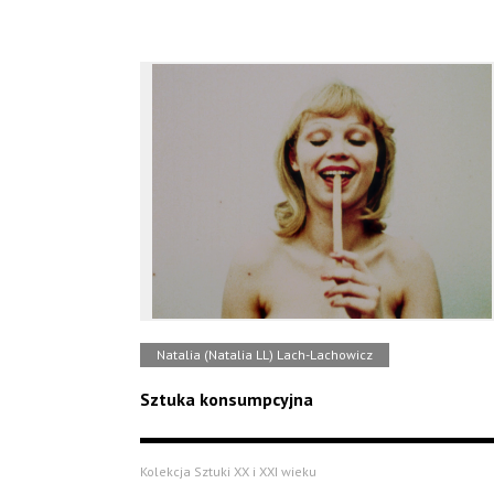
Natalia (Natalia LL) Lach-Lachowicz
Sztuka konsumpcyjna
Kolekcja Sztuki XX i XXI wieku