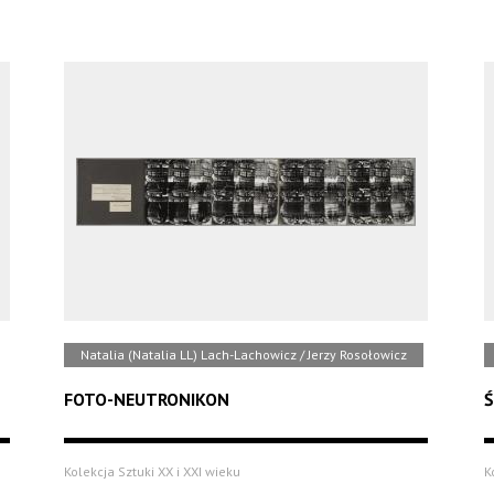
Natalia (Natalia LL) Lach-Lachowicz / Jerzy Rosołowicz
FOTO-NEUTRONIKON
Ś
Kolekcja Sztuki XX i XXI wieku
K