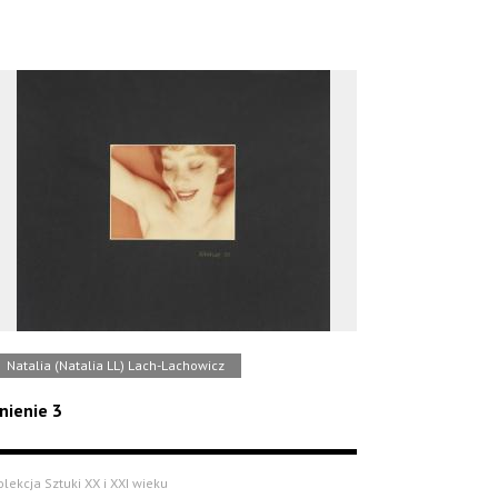
Natalia (Natalia LL) Lach-Lachowicz
nienie 3
olekcja Sztuki XX i XXI wieku