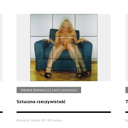
Natalia (Natalia LL) Lach-Lachowicz
Sztuczna rzeczywistość
T
Kolekcja Sztuki XX i XXI wieku
K