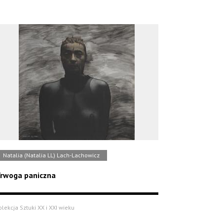
Natalia (Natalia LL) Lach-Lachowicz
rwoga paniczna
olekcja Sztuki XX i XXI wieku