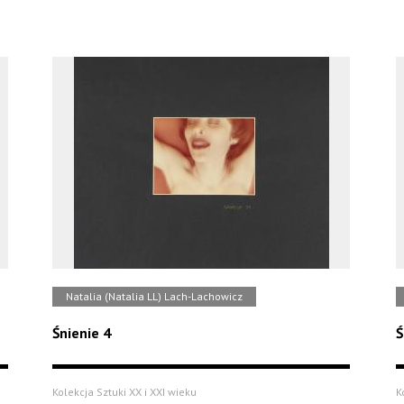
Natalia (Natalia LL) Lach-Lachowicz
Śnienie 4
Ś
Kolekcja Sztuki XX i XXI wieku
K