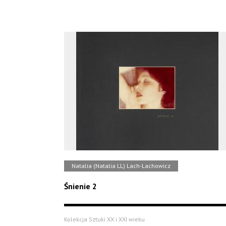
Natalia (Natalia LL) Lach-Lachowicz
Śnienie 2
Kolekcja Sztuki XX i XXI wieku