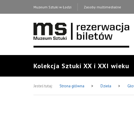
Muzeum Sztuki w Łodzi
Zasoby multimedialne
Kolekcja Sztuki XX i XXI wieku
Jesteś tutaj:
Strona główna
>
Dzieła
>
Gło