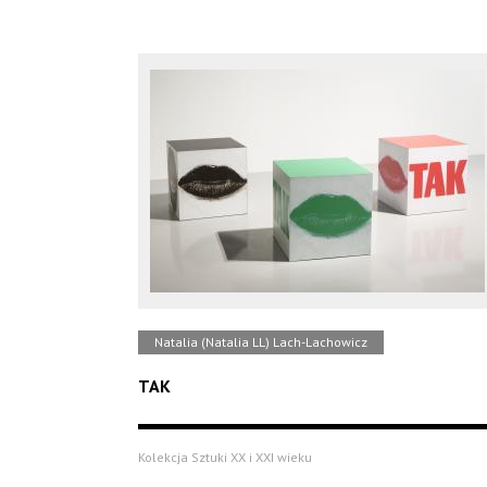
Natalia (Natalia LL) Lach-Lachowicz
TAK
Kolekcja Sztuki XX i XXI wieku