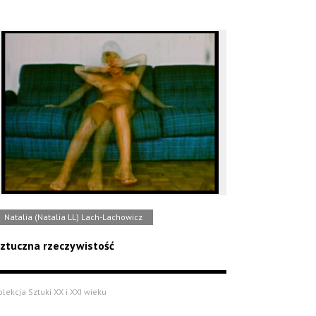
Natalia (Natalia LL) Lach-Lachowicz
ztuczna rzeczywistość
olekcja Sztuki XX i XXI wieku