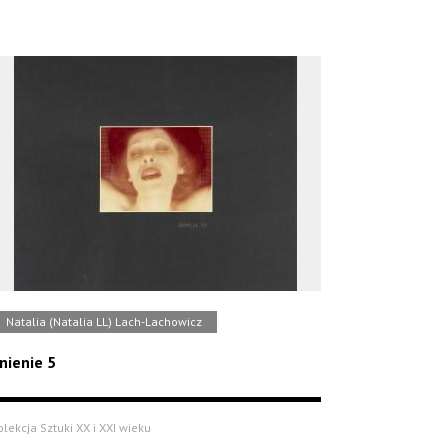
Natalia (Natalia LL) Lach-Lachowicz
nienie 5
olekcja Sztuki XX i XXI wieku