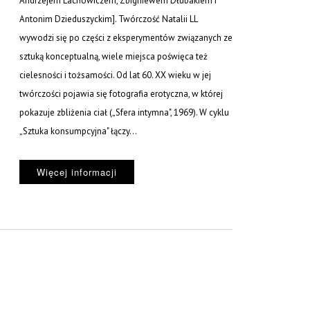
Andrzejem Lachowiczem, Zbigniewem Dłubakiem i
Antonim Dzieduszyckim]. Twórczość Natalii LL
wywodzi się po części z eksperymentów związanych ze
sztuką konceptualną, wiele miejsca poświęca też
cielesności i tożsamości. Od lat 60. XX wieku w jej
twórczości pojawia się fotografia erotyczna, w której
pokazuje zbliżenia ciał („Sfera intymna", 1969). W cyklu
„Sztuka konsumpcyjna" łączy...
Więcej informacji