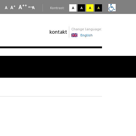
++
A
+
A
A
A
:
Kontrast:
A
A
A
A
Change language:
kontakt
English