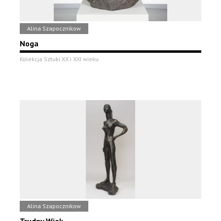
Alina Szapocznikow
Noga
Kolekcja Sztuki XX i XXI wieku
Alina Szapocznikow