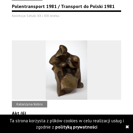
Polentransport 1981 / Transport do Polski 1981
Kolekcja Sztuki XX i XXI wieku
Katarzyna Kobro
Akt (6)
Ta strona korzysta z plików cookies w celu realizacji usług i
Kolekcja Sztuki XX i XXI wieku
zgodnie z
polityką prywatności