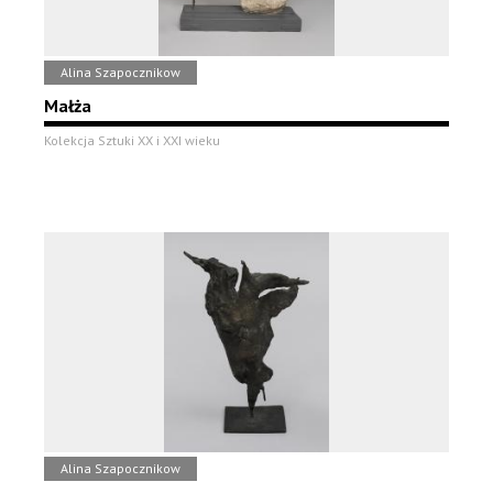
Alina Szapocznikow
Małża
Kolekcja Sztuki XX i XXI wieku
Alina Szapocznikow