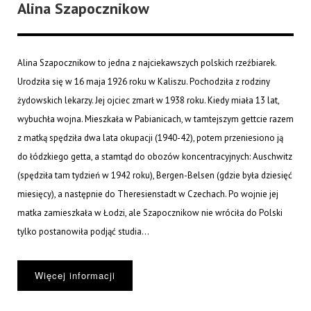
Alina Szapocznikow
Alina Szapocznikow to jedna z najciekawszych polskich rzeźbiarek.
Urodziła się w 16 maja 1926 roku w Kaliszu. Pochodziła z rodziny
żydowskich lekarzy. Jej ojciec zmarł w 1938 roku. Kiedy miała 13 lat,
wybuchła wojna. Mieszkała w Pabianicach, w tamtejszym gettcie razem
z matką spędziła dwa lata okupacji (1940-42), potem przeniesiono ją
do łódzkiego getta, a stamtąd do obozów koncentracyjnych: Auschwitz
(spędziła tam tydzień w 1942 roku), Bergen-Belsen (gdzie była dziesięć
miesięcy), a następnie do Theresienstadt w Czechach. Po wojnie jej
matka zamieszkała w Łodzi, ale Szapocznikow nie wróciła do Polski
tylko postanowiła podjąć studia...
Więcej informacji