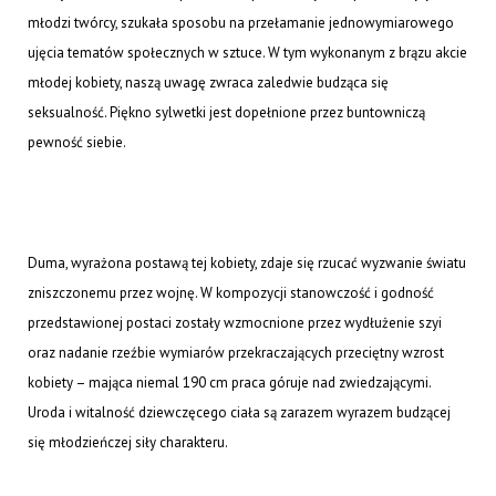
młodzi twórcy, szukała sposobu na przełamanie jednowymiarowego
ujęcia tematów społecznych w sztuce. W tym wykonanym z brązu akcie
młodej kobiety, naszą uwagę zwraca zaledwie budząca się
seksualność. Piękno sylwetki jest dopełnione przez buntowniczą
pewność siebie.
Duma, wyrażona postawą tej kobiety, zdaje się rzucać wyzwanie światu
zniszczonemu przez wojnę. W kompozycji stanowczość i godność
przedstawionej postaci zostały wzmocnione przez wydłużenie szyi
oraz nadanie rzeźbie wymiarów przekraczających przeciętny wzrost
kobiety – mająca niemal 190 cm praca góruje nad zwiedzającymi.
Uroda i witalność dziewczęcego ciała są zarazem wyrazem budzącej
się młodzieńczej siły charakteru.