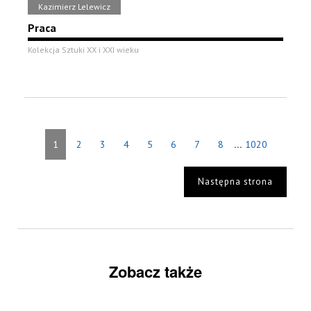
Kazimierz Lelewicz
Praca
Kolekcja Sztuki XX i XXI wieku
...
1
2
3
4
5
6
7
8
1020
Następna strona
Zobacz także