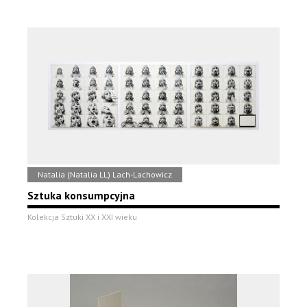
Natalia (Natalia LL) Lach-Lachowicz
Sztuka konsumpcyjna
Kolekcja Sztuki XX i XXI wieku