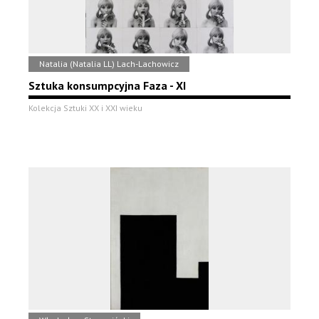
Natalia (Natalia LL) Lach-Lachowicz
Sztuka konsumpcyjna Faza - XI
Kolekcja Sztuki XX i XXI wieku