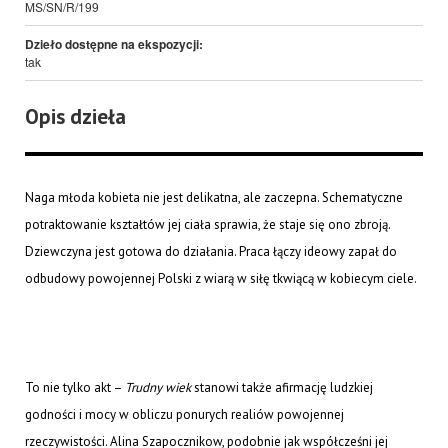
MS/SN/R/199
Dzieło dostępne na ekspozycji:
tak
Opis dzieła
Naga młoda kobieta nie jest delikatna, ale zaczepna. Schematyczne
potraktowanie kształtów jej ciała sprawia, że staje się ono zbroją.
Dziewczyna jest gotowa do działania. Praca łączy ideowy zapał do
odbudowy powojennej Polski z wiarą w siłę tkwiącą w kobiecym ciele.
To nie tylko akt –
Trudny wiek
stanowi także afirmację ludzkiej
godności i mocy w obliczu ponurych realiów powojennej
rzeczywistości. Alina Szapocznikow, podobnie jak współcześni jej